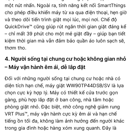
một nút nhấn. Ngoài ra, tính năng kết nối SmartThings
cho phép điều khiển máy từ xa qua điện thoại, hẹn giờ
và theo dõi tiến trình giặt mọi lúc, mọi nơi. Chế độ
QuickDrive™ cũng giúp rút ngắn thời gian giặt đáng kể
– chỉ mất 39 phút cho một mẻ giặt đầy – giúp bạn tiết
kiệm thời gian mà vẫn đảm bảo quần áo luôn sạch sẽ,
thơm tho.
4. Người sống tại chung cư hoặc không gian nhỏ
– Máy vận hành êm ái, dễ lắp đặt
Đối với những người sống tại chung cư hoặc nhà có
diện tích hạn chế, máy giặt WW90TP44DSB/SV là lựa
chọn cực kỳ hợp lý. Máy có thiết kế cửa trước gọn
gàng, phù hợp lắp đặt ở ban công, nhà tắm hoặc
phòng giặt nhỏ. Đặc biệt, nhờ công nghệ giảm rung
VRT Plus™, máy vận hành cực kỳ êm ái và hạn chế
tiếng ồn tối đa, không làm ảnh hưởng đến người khác
trong gia đình hoặc hàng xóm xung quanh. Đây là