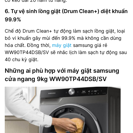
cơ kéo dài 20 năm từ hãng.
6. Tự vệ sinh lồng giặt (Drum Clean+) diệt khuẩn
99.9%
Chế độ Drum Clean+ tự động làm sạch lồng giặt, loại
bỏ vi khuẩn gây mùi đến 99.9% mà không cần dùng
hóa chất. Đồng thời,
máy giặt
samsung giá rẻ
WW90TP44DSB/SV sẽ nhắc lịch làm sạch tự động sau
40 chu kỳ giặt.
Những ai phù hợp với máy giặt samsung
cửa ngang 9kg WW90TP44DSB/SV