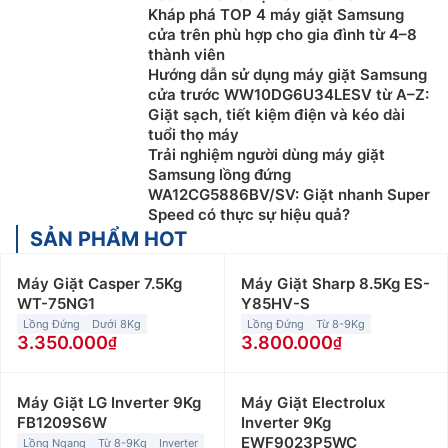
Kháp phá TOP 4 máy giặt Samsung
cửa trên phù hợp cho gia đình từ 4–8
thành viên
Hướng dẫn sử dụng máy giặt Samsung
cửa trước WW10DG6U34LESV từ A–Z:
Giặt sạch, tiết kiệm điện và kéo dài
tuổi thọ máy
Trải nghiệm người dùng máy giặt
Samsung lồng đứng
WA12CG5886BV/SV: Giặt nhanh Super
Speed có thực sự hiệu quả?
SẢN PHẨM HOT
Máy Giặt Casper 7.5Kg
Máy Giặt Sharp 8.5Kg ES-
WT-75NG1
Y85HV-S
Lồng Đứng
Dưới 8Kg
Lồng Đứng
Từ 8-9Kg
3.350.000
3.800.000
Máy Giặt LG Inverter 9Kg
Máy Giặt Electrolux
FB1209S6W
Inverter 9Kg
EWF9023P5WC
Lồng Ngang
Từ 8-9Kg
Inverter