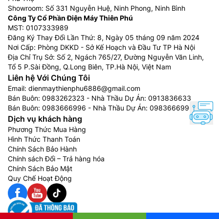
Showroom: Số 331 Nguyễn Huệ, Ninh Phong, Ninh Bình
Công Ty Cổ Phần Điện Máy Thiên Phú
MST: 0107333989
Đăng Ký Thay Đổi Lần Thứ: 8, Ngày 05 tháng 09 năm 2024
Nơi Cấp: Phòng DKKD - Sở Kế Hoạch và Đầu Tư TP Hà Nội
Địa Chỉ Trụ Sở: Số 2, Ngách 765/27, Đường Nguyễn Văn Linh,
Tổ 5 P.Sài Đồng, Q.Long Biên, TP.Hà Nội, Việt Nam
Liên hệ Với Chúng Tôi
Email:
dienmaythienphu6886@gmail.com
Bán Buôn:
0983262323
- Nhà Thầu Dự Án:
0913836633
Bán Buôn:
0983666996
- Nhà Thầu Dự Án:
0983666996
Dịch vụ khách hàng
Phương Thức Mua Hàng
Hình Thức Thanh Toán
Chính Sách Bảo Hành
Chính sách Đổi – Trả hàng hóa
Chính Sách Bảo Mật
Quy Chế Hoạt Động