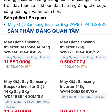
trội, đây thực sự là khoản đầu tư xứng đáng cho cuộc
sống tiện nghi và an toàn hơn.
Sản phẩm liên quan
Máy Giặt Samsung Inverter 9Kg WW90TP44DSB/SV
SẢN PHẨM ĐÁNG QUAN TÂM
Máy Giặt Samsung
Máy Giặt Samsung
Inverter Bespoke AI 14Kg
Inverter 12Kg
WW14BB944DGBSV
WW12CB944DGB/SV
Lồng Ngang
Trên 10Kg
Inverter
Lồng Ngang
Trên 10Kg
Inverter
11.850.000
9.500.000
14.150.000
-16%
11.500.000
-17%
Máy Giặt Sấy Samsung
Máy Giặt Samsung
Bespoke Inverter Giặt
Inverter 14Kg
14Kg Sấy 8Kg
WA14CG5886BV/SV
WD14BB944DGM/SV
Lồng Đứng
Trên 10Kg
Inverter
Lồng Ngang
Có Sấy
Trên 10Kg
Inverter
14.650.000
8.050.000