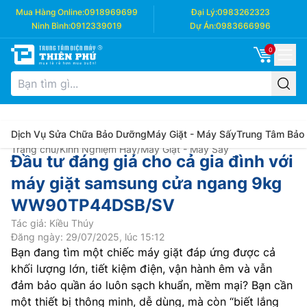
Mua Hàng Online:
0918969699
Đại Lý:
0983262323
Ninh Bình:
0912339019
Dự Án:
0983666996
0
Dịch Vụ Sửa Chữa Bảo Dưỡng
Máy Giặt - Máy Sấy
Trung Tâm Bảo
Trang chủ
/
Kinh Nghiệm Hay
/
Máy Giặt - Máy Sấy
Đầu tư đáng giá cho cả gia đình với
máy giặt samsung cửa ngang 9kg
WW90TP44DSB/SV
Tác giả: Kiều Thúy
Đăng ngày: 29/07/2025, lúc 15:12
Bạn đang tìm một chiếc máy giặt đáp ứng được cả
khối lượng lớn, tiết kiệm điện, vận hành êm và vẫn
đảm bảo quần áo luôn sạch khuẩn, mềm mại? Bạn cần
một thiết bị thông minh, dễ dùng, mà còn “biết lắng