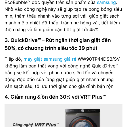
EcoBubble™ độc quyền trên sản phẩm của
samsung
.
Nhờ vào công nghệ này sẽ giúp tạo ra bong bóng siêu
mịn, thẩm thấu nhanh vào từng sợi vải, giúp giặt sạch
mạnh mẽ ở nhiệt độ thấp, tránh hư hỏng vải, tiết kiệm
điện năng và làm giảm cặn bột giặt tới 45%
3. QuickDrive™ – Rút ngắn thời gian giặt đến
50%, có chương trình siêu tốc 39 phút
Tiếp đó,
máy giặt samsung giá rẻ
WW90TP44DSB/SV
không làm bạn thất vọng với công nghệ QuickDrive™
bằng sự kết hợp vòi phun nước siêu tốc và chuyển
động độc đáo của lồng giặt giúp giặt nhanh nhưng
vẫn sạch sâu, tối ưu thời gian cho gia đình bận rộn.
4. Giảm rung & ồn đến 30% với VRT Plus™