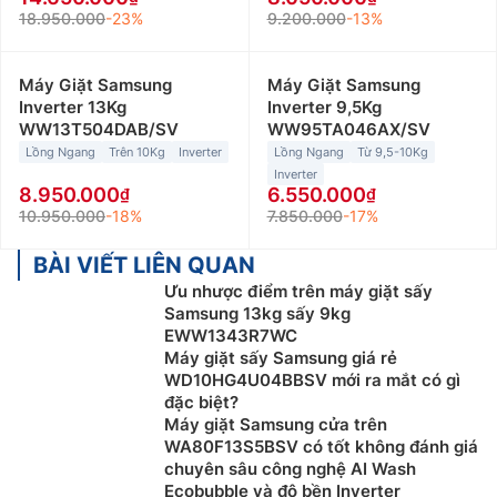
18.950.000
-23%
9.200.000
-13%
Máy Giặt Samsung
Máy Giặt Samsung
Inverter 13Kg
Inverter 9,5Kg
WW13T504DAB/SV
WW95TA046AX/SV
Lồng Ngang
Trên 10Kg
Inverter
Lồng Ngang
Từ 9,5-10Kg
Inverter
8.950.000
6.550.000
10.950.000
-18%
7.850.000
-17%
BÀI VIẾT LIÊN QUAN
Ưu nhược điểm trên máy giặt sấy
Samsung 13kg sấy 9kg
EWW1343R7WC
Máy giặt sấy Samsung giá rẻ
WD10HG4U04BBSV mới ra mắt có gì
đặc biệt?
Máy giặt Samsung cửa trên
WA80F13S5BSV có tốt không đánh giá
chuyên sâu công nghệ AI Wash
Ecobubble và độ bền Inverter