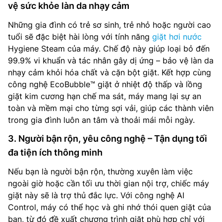
vệ sức khỏe làn da nhạy cảm
Những gia đình có trẻ sơ sinh, trẻ nhỏ hoặc người cao
tuổi sẽ đặc biệt hài lòng với tính năng
giặt hơi nước
Hygiene Steam của máy. Chế độ này giúp loại bỏ đến
99.9% vi khuẩn và tác nhân gây dị ứng – bảo vệ làn da
nhạy cảm khỏi hóa chất và cặn bột giặt. Kết hợp cùng
công nghệ EcoBubble™ giặt ở nhiệt độ thấp và lồng
giặt kim cương hạn chế ma sát, máy mang lại sự an
toàn và mềm mại cho từng sợi vải, giúp các thành viên
trong gia đình luôn an tâm và thoải mái mỗi ngày.
3. Người bận rộn, yêu công nghệ – Tận dụng tối
đa tiện ích thông minh
Nếu bạn là người bận rộn, thường xuyên làm việc
ngoài giờ hoặc cần tối ưu thời gian nội trợ, chiếc máy
giặt này sẽ là trợ thủ đắc lực. Với công nghệ AI
Control, máy có thể học và ghi nhớ thói quen giặt của
bạn, từ đó đề xuất chương trình giặt phù hợp chỉ với