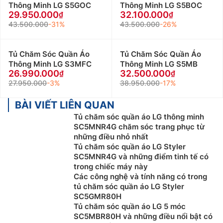
Thông Minh LG S5GOC
Thông Minh LG S5BOC
29.950.000
32.100.000
43.500.000
-31%
43.500.000
-26%
Tủ Chăm Sóc Quần Áo
Tủ Chăm Sóc Quần Áo
Thông Minh LG S3MFC
Thông Minh LG S5MB
26.990.000
32.500.000
27.950.000
-3%
38.950.000
-17%
BÀI VIẾT LIÊN QUAN
Tủ chăm sóc quần áo LG thông minh
SC5MNR4G chăm sóc trang phục từ
những điều nhỏ nhất
Tủ chăm sóc quần áo LG Styler
SC5MNR4G và những điểm tinh tế có
trong chiếc máy này
Các công nghệ và tính năng có trong
tủ chăm sóc quần áo LG Styler
SC5GMR80H
Tủ chăm sóc quần áo LG 5 móc
SC5MBR80H và những điều nổi bật có