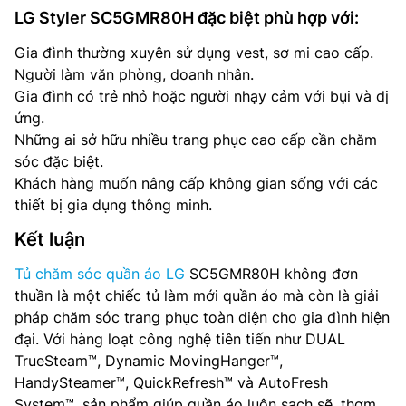
LG Styler SC5GMR80H đặc biệt phù hợp với:
Gia đình thường xuyên sử dụng vest, sơ mi cao cấp.
Người làm văn phòng, doanh nhân.
Gia đình có trẻ nhỏ hoặc người nhạy cảm với bụi và dị
ứng.
Những ai sở hữu nhiều trang phục cao cấp cần chăm
sóc đặc biệt.
Khách hàng muốn nâng cấp không gian sống với các
thiết bị gia dụng thông minh.
Kết luận
Tủ chăm sóc quần áo LG
SC5GMR80H không đơn
thuần là một chiếc tủ làm mới quần áo mà còn là giải
pháp chăm sóc trang phục toàn diện cho gia đình hiện
đại. Với hàng loạt công nghệ tiên tiến như DUAL
TrueSteam™, Dynamic MovingHanger™,
HandySteamer™, QuickRefresh™ và AutoFresh
System™, sản phẩm giúp quần áo luôn sạch sẽ, thơm