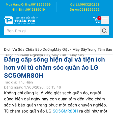
Mua Hàng Online:
0918969699
Đại Lý:
0983262323
Ninh Bình:
0912339019
Dự Án:
0983666996
0
Dịch Vụ Sửa Chữa Bảo Dưỡng
Máy Giặt - Máy Sấy
Trung Tâm Bảo
Trang chủ
/
Kinh Nghiệm Hay
/
Máy Giặt - Máy Sấy
Đẳng cấp sống hiện đại và tiện ích
hơn với tủ chăm sóc quần áo LG
SC5GMR80H
Tác giả: Thu Hiền
Đăng ngày: 17/06/2026, lúc 15:46
Không chỉ dừng lại ở việc giặt sạch quần áo, người
dùng hiện đại ngày nay còn quan tâm đến việc chăm
sóc và bảo quản trang phục một cách chuyên nghiệp.
Tủ chăm sóc quần áo LG
SC5GMR80H
ra đời như một