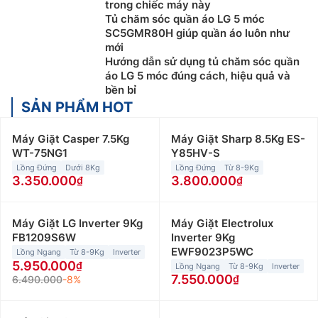
trong chiếc máy này
Tủ chăm sóc quần áo LG 5 móc
SC5GMR80H giúp quần áo luôn như
mới
Hướng dẫn sử dụng tủ chăm sóc quần
áo LG 5 móc đúng cách, hiệu quả và
bền bỉ
SẢN PHẨM HOT
Máy Giặt Casper 7.5Kg
Máy Giặt Sharp 8.5Kg ES-
WT-75NG1
Y85HV-S
Lồng Đứng
Dưới 8Kg
Lồng Đứng
Từ 8-9Kg
3.350.000
3.800.000
Máy Giặt LG Inverter 9Kg
Máy Giặt Electrolux
FB1209S6W
Inverter 9Kg
EWF9023P5WC
Lồng Ngang
Từ 8-9Kg
Inverter
5.950.000
Lồng Ngang
Từ 8-9Kg
Inverter
7.550.000
6.490.000
-8%