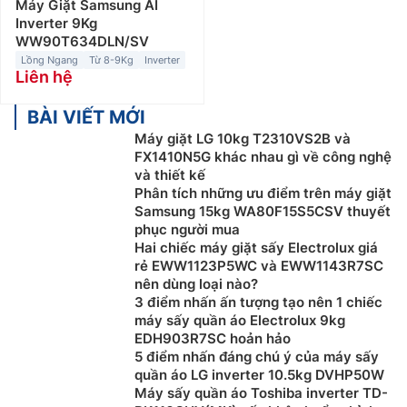
Máy Giặt Samsung AI
Inverter 9Kg
WW90T634DLN/SV
Lồng Ngang
Từ 8-9Kg
Inverter
Liên hệ
BÀI VIẾT MỚI
Máy giặt LG 10kg T2310VS2B và
FX1410N5G khác nhau gì về công nghệ
và thiết kế
Phân tích những ưu điểm trên máy giặt
Samsung 15kg WA80F15S5CSV thuyết
phục người mua
Hai chiếc máy giặt sấy Electrolux giá
rẻ EWW1123P5WC và EWW1143R7SC
nên dùng loại nào?
3 điểm nhấn ấn tượng tạo nên 1 chiếc
máy sấy quần áo Electrolux 9kg
EDH903R7SC hoản hảo
5 điểm nhấn đáng chú ý của máy sấy
quần áo LG inverter 10.5kg DVHP50W
Máy sấy quần áo Toshiba inverter TD-