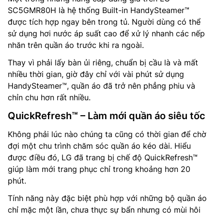
SC5GMR80H là hệ thống Built-in HandySteamer™
được tích hợp ngay bên trong tủ. Người dùng có thể
sử dụng hơi nước áp suất cao để xử lý nhanh các nếp
nhăn trên quần áo trước khi ra ngoài.
Thay vì phải lấy bàn ủi riêng, chuẩn bị cầu là và mất
nhiều thời gian, giờ đây chỉ với vài phút sử dụng
HandySteamer™, quần áo đã trở nên phẳng phiu và
chỉn chu hơn rất nhiều.
QuickRefresh™ – Làm mới quần áo siêu tốc
Không phải lúc nào chúng ta cũng có thời gian để chờ
đợi một chu trình chăm sóc quần áo kéo dài. Hiểu
được điều đó, LG đã trang bị chế độ QuickRefresh™
giúp làm mới trang phục chỉ trong khoảng hơn 20
phút.
Tính năng này đặc biệt phù hợp với những bộ quần áo
chỉ mặc một lần, chưa thực sự bẩn nhưng có mùi hôi