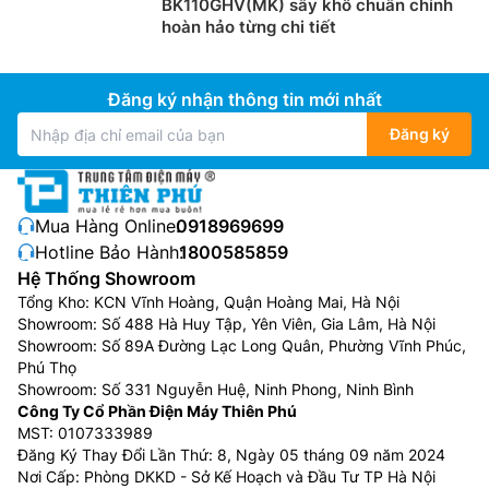
BK110GHV(MK) sấy khô chuẩn chỉnh
hoàn hảo từng chi tiết
Đăng ký nhận thông tin mới nhất
Đăng ký
Mua Hàng Online:
0918969699
Hotline Bảo Hành:
1800585859
Hệ Thống Showroom
Tổng Kho: KCN Vĩnh Hoàng, Quận Hoàng Mai, Hà Nội
Showroom: Số 488 Hà Huy Tập, Yên Viên, Gia Lâm, Hà Nội
Showroom: Số 89A Đường Lạc Long Quân, Phường Vĩnh Phúc,
Phú Thọ
Showroom: Số 331 Nguyễn Huệ, Ninh Phong, Ninh Bình
Công Ty Cổ Phần Điện Máy Thiên Phú
MST: 0107333989
Đăng Ký Thay Đổi Lần Thứ: 8, Ngày 05 tháng 09 năm 2024
Nơi Cấp: Phòng DKKD - Sở Kế Hoạch và Đầu Tư TP Hà Nội