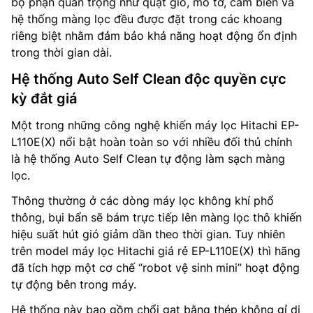
bộ phận quan trọng như quạt gió, mô tơ, cảm biến và
hệ thống màng lọc đều được đặt trong các khoang
riêng biệt nhằm đảm bảo khả năng hoạt động ổn định
trong thời gian dài.
Hệ thống Auto Self Clean độc quyền cực
kỳ đắt giá
Một trong những công nghệ khiến máy lọc Hitachi EP-
L110E(X) nổi bật hoàn toàn so với nhiều đối thủ chính
là hệ thống Auto Self Clean tự động làm sạch màng
lọc.
Thông thường ở các dòng máy lọc không khí phổ
thông, bụi bẩn sẽ bám trực tiếp lên màng lọc thô khiến
hiệu suất hút gió giảm dần theo thời gian. Tuy nhiên
trên model máy lọc Hitachi giá rẻ EP-L110E(X) thì hãng
đã tích hợp một cơ chế “robot vệ sinh mini” hoạt động
tự động bên trong máy.
Hệ thống này bao gồm chổi gạt bằng thép không gỉ di