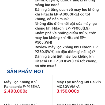
EP-M70E(WH) được trang bị những
màng lọc nào?
Đánh giá tổng quan về máy lọc không
khí Hitachi EP-A6000(RE) có tốt
không, có nên mua?
Những đặc điểm nổi bật của máy lọc
không khí Hitachi EP-PF90J(LG)
Khám phá về những điểm thú vị trên
máy lọc không khí Hitachi EP-
P50J(WH)
Review máy lọc không khí Hitachi EP-
PZ50J(WH) có đặc điểm gì nổi bật?
Đánh giá chi tiết máy lọc không khí
Hitachi EP-TZ30J(WH) có tốt không,
có nên mua?
SẢN PHẨM HOT
Máy Lọc Không Khí
Máy Lọc Không Khí Daikin
Panasonic F-P15EHA
MC30VVM-A
2.490.000
3.150.000