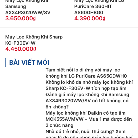
Máy Lọc Không Khí
Máy Lọc Không Khí LG
Samsung
PuriCare 360HIT
AX34R3020WW/SV
AS60GHBG0
3.650.000
4.390.000
Máy Lọc Không Khí Sharp
KC-F30EV-W
4.450.000
BÀI VIẾT MỚI
Tạm biệt nỗi lo dị ứng với máy lọc
không khí LG PuriCare AS65GDWH0
Không lo khô da nhờ máy lọc không khí
Sharp KC-F30EV-W tích hợp tạo ẩm
Đánh giá máy lọc không khí Samsung
AX34R3020WW/SV có tốt không, có
ồn không?
Máy lọc không khí Daikin có tạo ẩm
MCK555AVMVW – Mua 1 mà được đến
2 chức năng
Nhà có trẻ nhỏ, nuôi thú cưng? Xem
ngay lý do nên chọn máy lọc không khí