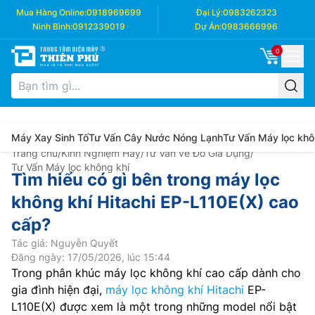
Mua Hàng Online:
0918969699
Đại Lý:
0983262323
Ninh Bình:
0912339019
Dự Án:
0983666996
0
Máy Xay Sinh Tố
Tư Vấn Cây Nước Nóng Lạnh
Tư Vấn Máy lọc khô
Trang chủ
/
Kinh Nghiệm Hay
/
Tư Vấn về Đồ Gia Dụng
/
Tư Vấn Máy lọc không khí
Tìm hiểu có gì bên trong máy lọc
không khí Hitachi EP-L110E(X) cao
cấp?
Tác giả: Nguyễn Quyết
Đăng ngày: 17/05/2026, lúc 15:44
Trong phân khúc máy lọc không khí cao cấp dành cho
gia đình hiện đại,
máy lọc không khí Hitachi
EP-
L110E(X) được xem là một trong những model nổi bật