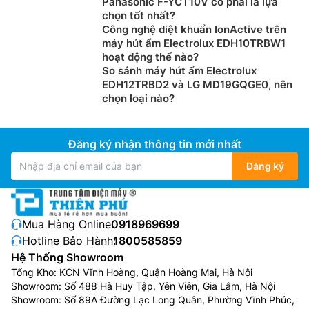
Panasonic F-YCT10V có phải là lựa
không gây hại đến các thiết bị nội thất, không gây
chọn tốt nhất?
nguy hiểm cho trẻ nhỏ,…
Công nghệ diệt khuẩn IonActive trên
máy hút ẩm Electrolux EDH10TRBW1
Cảm biến không khí siêu nhạy
hoạt động thế nào?
So sánh máy hút ẩm Electrolux
EDH12TRBD2 và LG MD19GQGE0, nên
chọn loại nào?
Đăng ký nhận thông tin mới nhất
Đăng ký
Mua Hàng Online:
0918969699
Hotline Bảo Hành:
1800585859
Chiếc máy lọc không khí này có thể cảm biến không
Hệ Thống Showroom
khí siêu nhạy với 4 loại cảm biến như là: Cảm biến bụi
Tổng Kho: KCN Vĩnh Hoàng, Quận Hoàng Mai, Hà Nội
bẩn, cảm biến mùi hôi, cảm biến nhiệt độ và cảm biến
Showroom: Số 488 Hà Huy Tập, Yên Viên, Gia Lâm, Hà Nội
Showroom: Số 89A Đường Lạc Long Quân, Phường Vĩnh Phúc,
độ ẩm. Nó sẽ phát hiện chính xác và hiển thị qua màu