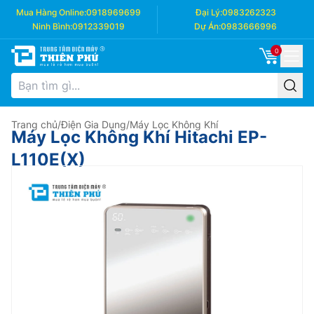
Mua Hàng Online:
0918969699
Đại Lý:
0983262323
Ninh Bình:
0912339019
Dự Án:
0983666996
0
Trang chủ
/
Điện Gia Dụng
/
Máy Lọc Không Khí
Máy Lọc Không Khí Hitachi EP-
L110E(X)