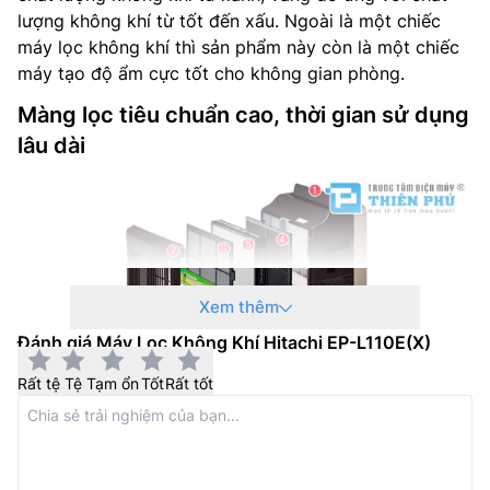
lượng không khí từ tốt đến xấu. Ngoài là một chiếc
:Lọc tạo ẩm thời gian sử dụng 10 năm
máy lọc không khí thì sản phẩm này còn là một chiếc
máy tạo độ ẩm cực tốt cho không gian phòng.
Hẹn giờ tắt:Có (2h hoặc 4h)
Màng lọc tiêu chuẩn cao, thời gian sử dụng
Kích thước (Cao x Rộng x Sâu):673 x 360 x 291 mm
lâu dài
Trọng lượng:7 kg
Xem thêm
Đánh giá Máy Lọc Không Khí Hitachi EP-L110E(X)
Rất tệ
Tệ
Tạm ổn
Tốt
Rất tốt
Máy lọc không khí Hitachi giá rẻ
EP-L110E(X) được