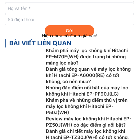
trang bị với nhiều các loại màng lọc bao gồm như:
Màng lọc thô: Loại màng lọc này sẽ giữ lại các hạt
bụi lớn như tóc rụng, lông động vật hay bụi vải,…
Với chất liệu bằng thép không gỉ sẽ mang lại tuổi
Gửi
thọ cực cao và có thể vệ sinh để tái sử dụng nhiều
Hiện chưa có đánh giá nào!
lần.
BÀI VIẾT LIÊN QUAN
Màng lọc HEPA: Bộ lọc tiêu chuẩn H13 cao cấp
Khám phá máy lọc không khí Hitachi
này có thể giữ lại được đến 99,97% các hạt bụi
EP-M70E(WH) được trang bị những
màng lọc nào?
mịn có kích thước nhỏ tới 0.3 µm. Không chỉ vậy,
Đánh giá tổng quan về máy lọc không
loại màng lọc này còn ngăn chặn được sự phát
khí Hitachi EP-A6000(RE) có tốt
triển của các chất gây dị ứng, phấn hoa hay virus
không, có nên mua?
và khuẩn,…
Những đặc điểm nổi bật của máy lọc
Màng lọc khử mùi: Với các loại mùi hôi khó chịu
không khí Hitachi EP-PF90J(LG)
Khám phá về những điểm thú vị trên
trong không khí như: Mùi thuốc lá, mùi đồ ăn, mùi
máy lọc không khí Hitachi EP-
rác thải, mùi lông thú cưng, mùi mồ hôi,… Tất cả sẽ
P50J(WH)
được loại bỏ hoàn toàn nhờ loại màng lọc bụi này
Review máy lọc không khí Hitachi EP-
và nó có tuổi thọ cao lên tới 10 năm.
PZ50J(WH) có đặc điểm gì nổi bật?
Đánh giá chi tiết máy lọc không khí
Bù ẩm hiệu quả cho căn phòng nhà bạn
Hitachi EP-TZ30J(WH) có tốt không,