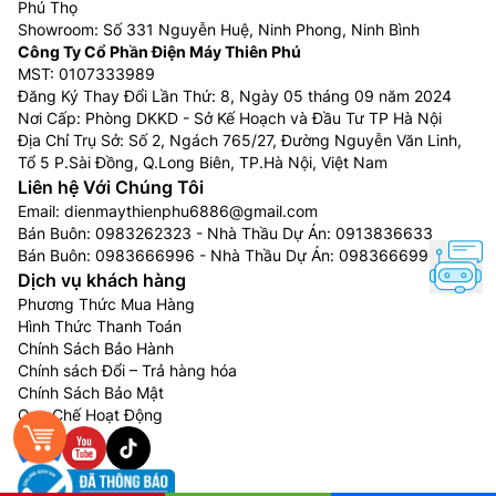
Phú Thọ
sắc đèn trên mặt gương cho bạn dễ dàng quan sát.
Showroom: Số 331 Nguyễn Huệ, Ninh Phong, Ninh Bình
Công Ty Cổ Phần Điện Máy Thiên Phú
Robot tự động vệ sinh màng lọc thô
MST: 0107333989
Đăng Ký Thay Đổi Lần Thứ: 8, Ngày 05 tháng 09 năm 2024
Nơi Cấp: Phòng DKKD - Sở Kế Hoạch và Đầu Tư TP Hà Nội
Địa Chỉ Trụ Sở: Số 2, Ngách 765/27, Đường Nguyễn Văn Linh,
Tổ 5 P.Sài Đồng, Q.Long Biên, TP.Hà Nội, Việt Nam
Liên hệ Với Chúng Tôi
Email:
dienmaythienphu6886@gmail.com
Bán Buôn:
0983262323
- Nhà Thầu Dự Án:
0913836633
Bán Buôn:
0983666996
- Nhà Thầu Dự Án:
0983666996
Dịch vụ khách hàng
Phương Thức Mua Hàng
Hình Thức Thanh Toán
Chính Sách Bảo Hành
Chính sách Đổi – Trả hàng hóa
Máy lọc không khí và tạo độ ẩm Hitachi EP-L110E(X)
Chính Sách Bảo Mật
có phần robot hoạt động có thể tự vệ sinh cho màng
Quy Chế Hoạt Động
lọc thô sau khi sử dụng. Giữ cho màng lọc luôn được
sạch sẽ, khô ráo để mang đến hiệu quả lọc không khí
tốt hơn, tiết kiệm thời gian không cần phải vệ sinh