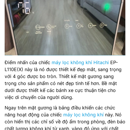
Robot tự làm sach:Có
Cảm biến :Bụi (PM2.5), Mùi, Độ ẩm, Nhiệt độ
Inverter:Có
Lưu lượng không khí (Thấp/Vừa/Cao/Tối đa):1 / 3.1 / 4 / 11
m3/phút
Điểm nhấn của chiếc
máy lọc không khí Hitachi
EP-
Công suất tiêu thụ điện (Thấp/Vừa/Cao/Tối đa):8 / 11 / 13
L110E(X) này là nó được thiết kế đẹp mắt, sang trọng
/ 95 W
với 4 góc được bo tròn. Thiết kế mặt gương sang
Độ ồn (Thấp/Vừa/Cao/Tối đa):14 / 25 /32 /55 dB
trọng cho sản phẩm có nét đẹp tinh tế hơn. Bề mặt
dưới được thiết kế các bánh xe cực thuận tiện cho
Màng lọc:Lọc thô: Thép không gỉ, dùng trọn đời không
việc di chuyển của người dùng.
cần thay thế
Ngay trên mặt gương là bảng điều khiển các chức
:Lọc HEPA thời gian sử dụng 10 năm
năng hoạt động của chiếc
máy lọc không khí
này. Nó
còn hiển thị các chỉ số về độ ẩm trong phòng, đèn báo
:Lọc khử mùi thời gian sử dụng 10 năm
chất lượng không khí từ xanh, vàng đỏ ứng với chất