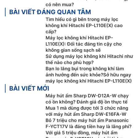
có nên mua?
BÀI VIẾT ĐÁNG QUAN TÂM
Tìm hiểu có gì bên trong máy lọc
không khí Hitachi EP-L110E(X) cao
cấp?
Máy lọc không khí Hitachi EP-
L110E(X): Đối tác đáng tin cậy cho
không gian sống sạch sẽ
Sử dụng máy lọc không khí Hitachi như
thế nào cho phù hợp?
Bạn lo lắng bụi trong không khí làm
ảnh hưởng đến sức khỏe?Sở hữu ngay
máy lọc không khí Hitachi EP-L110E(X)
Máy lọc không khí Hitachi EP-L110E(X) còn có thể bổ
BÀI VIẾT MỚI
xung độ ẩm trong phòng nhà bạn để ngăn chặn việc bị
Máy hút ẩm Sharp DW-D12A-W chạy
khô da, nứt nẻ môi, viêm mũi họng. Khá phù hợp cho
có ồn không? Đánh giá độ ồn thực tế
Mua 1 mà dùng được tới 3 chức năng
những gia đình thường xuyên sử dụng
điều hòa
.
với máy hút ẩm Sharp DW-E16FA-W
Máy có thể tạo hơi ẩm nhờ màng lọc có thể bốc hơi tự
Bỏ 7 triệu cho máy hút ẩm Panasonic
F-YCT17V là đáng tiền hay là lãng phí?
nhiên để tạo tối đa lên tới 60%. Điều đặc biệt là những
Với giá 5 triệu đồng, máy hút ẩm
hơi nước nhỏ li ti này cực kì an toàn cho sức khỏe,