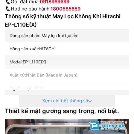
Gọi đặt mua:
0918969699
Hotline bảo hành:
1800585859
Thông số kỹ thuật Máy Lọc Không Khí Hitachi
EP-L110E(X)
Dòng sản phẩm:Máy lọc khí tạo ẩm
Hãng sản xuất:HITACHI
Model:EP-L110E(X)
Xuất xứ:Nhật Bản (Made in Japan)
Nguồn điện:220V
Xem chi tiết thông số
Diện tích phòng sử dụng:79m2
Thiết kế mặt gương sang trọng, nổi bật.
Công suất tạo ẩm:Khoảng 800 mL/h
Dung tích bình nước:5L