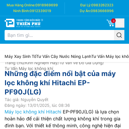
Mua Hàng Online:
0918969699
Đại Lý:
0983262323
Ninh Bình:
0912339019
Dự Án:
0983666996
0
Máy Xay Sinh Tố
Tư Vấn Cây Nước Nóng Lạnh
Tư Vấn Máy lọc khô
Trang chủ
/
Kinh Nghiệm Hay
/
Tư Vấn về Đồ Gia Dụng
/
Tư Vấn Máy lọc không khí
Những đặc điểm nổi bật của máy
lọc không khí Hitachi EP-
PF90J(LG)
Tác giả: Nguyễn Quyết
Đăng ngày: 13/01/2025, lúc 08:36
Máy lọc không khí Hitachi
EP-PF90J(LG) là lựa chọn
hoàn hảo để cải thiện chất lượng không khí trong gia
đình bạn. Với thiết kế thông minh, công nghệ hiện đại