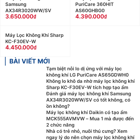
Samsung
PuriCare 360HIT
AX34R3020WW/SV
AS60GHBG0
3.650.000
4.390.000
Máy Lọc Không Khí Sharp
KC-F30EV-W
4.450.000
BÀI VIẾT MỚI
Tạm biệt nỗi lo dị ứng với máy lọc
không khí LG PuriCare AS65GDWH0
Không lo khô da nhờ máy lọc không khí
Sharp KC-F30EV-W tích hợp tạo ẩm
Đánh giá máy lọc không khí Samsung
AX34R3020WW/SV có tốt không, có
ồn không?
Máy lọc không khí Daikin có tạo ẩm
MCK555AVMVW – Mua 1 mà được đến
2 chức năng
Nhà có trẻ nhỏ, nuôi thú cưng? Xem
ngay lý do nên chọn máy lọc không khí