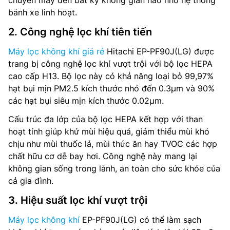
chuyển máy đến bất kỳ không gian nào nhờ hệ thống
bánh xe linh hoạt.
2. Công nghệ lọc khí tiên tiến
Máy lọc không khí giá rẻ
Hitachi EP-PF90J(LG) được
trang bị công nghệ lọc khí vượt trội với bộ lọc HEPA
cao cấp H13. Bộ lọc này có khả năng loại bỏ 99,97%
hạt bụi mịn PM2.5 kích thước nhỏ đến 0.3µm và 90%
các hạt bụi siêu mịn kích thước 0.02µm.
Cấu trúc đa lớp của bộ lọc HEPA kết hợp với than
hoạt tính giúp khử mùi hiệu quả, giảm thiểu mùi khó
chịu như mùi thuốc lá, mùi thức ăn hay TVOC các hợp
chất hữu cơ dễ bay hơi. Công nghệ này mang lại
không gian sống trong lành, an toàn cho sức khỏe của
cả gia đình.
3. Hiệu suất lọc khí vượt trội
Máy lọc không khí
EP-PF90J(LG) có thể làm sạch