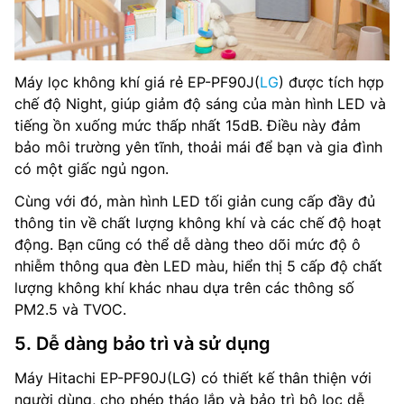
Máy lọc không khí giá rẻ EP-PF90J(
LG
) được tích hợp
chế độ Night, giúp giảm độ sáng của màn hình LED và
tiếng ồn xuống mức thấp nhất 15dB. Điều này đảm
bảo môi trường yên tĩnh, thoải mái để bạn và gia đình
có một giấc ngủ ngon.
Cùng với đó, màn hình LED tối giản cung cấp đầy đủ
thông tin về chất lượng không khí và các chế độ hoạt
động. Bạn cũng có thể dễ dàng theo dõi mức độ ô
nhiễm thông qua đèn LED màu, hiển thị 5 cấp độ chất
lượng không khí khác nhau dựa trên các thông số
PM2.5 và TVOC.
5. Dễ dàng bảo trì và sử dụng
Máy Hitachi EP-PF90J(LG) có thiết kế thân thiện với
người dùng, cho phép tháo lắp và bảo trì bộ lọc dễ