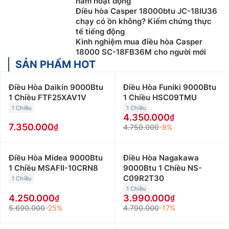
năm hoạt động
Điều hòa Casper 18000btu JC-18IU36
chạy có ồn không? Kiểm chứng thực
tế tiếng động
Kinh nghiệm mua điều hòa Casper
18000 SC-18FB36M cho người mới
SẢN PHẨM HOT
Điều Hòa Daikin 9000Btu
Điều Hòa Funiki 9000Btu
1 Chiều FTF25XAV1V
1 Chiều HSC09TMU
1 Chiều
1 Chiều
4.350.000
7.350.000
4.750.000
-8%
Điều Hòa Midea 9000Btu
Điều Hòa Nagakawa
1 Chiều MSAFII-10CRN8
9000Btu 1 Chiều NS-
C09R2T30
1 Chiều
1 Chiều
4.250.000
3.990.000
5.690.000
-25%
4.790.000
-17%