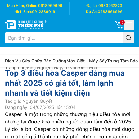
Mua Hàng Online:
0918969699
Đại Lý:
0983262323
Ninh Bình:
0912339019
Dự Án:
0983666996
0
Dịch Vụ Sửa Chữa Bảo Dưỡng
Máy Giặt - Máy Sấy
Trung Tâm Bảo
Trang chủ
/
Kinh Nghiệm Hay
/
Tư vấn Điều Hòa
Top 3 điều hòa Casper đáng mua
nhất 2025 có giá tốt, làm lạnh
nhanh và tiết kiệm điện
Tác giả: Nguyễn Quyết
Đăng ngày: 04/07/2025, lúc 15:04
Casper là một trong những thương hiệu điều hòa mới
nhưng lại được khá nhiều người quan tâm đến ở 2025.
Lý do là bởi Casper có những dòng điều hòa mới được
ra mắt có giá thành cực kỳ phải chăng, hơn nữa còn