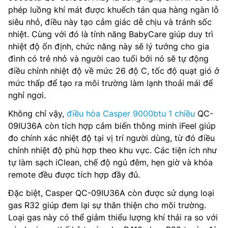
phép luồng khí mát được khuếch tán qua hàng ngàn lỗ
siêu nhỏ, điều này tạo cảm giác dễ chịu và tránh sốc
nhiệt. Cùng với đó là tính năng BabyCare giúp duy trì
nhiệt độ ổn định, chức năng này sẽ lý tưởng cho gia
đình có trẻ nhỏ và người cao tuổi bởi nó sẽ tự động
điều chỉnh nhiệt độ về mức 26 độ C, tốc độ quạt gió ở
mức thấp để tạo ra môi trường làm lạnh thoải mái để
nghỉ ngơi.
Không chỉ vậy,
điều hòa Casper 9000btu 1 chiều
QC-
09IU36A còn tích hợp cảm biến thông minh iFeel giúp
đo chính xác nhiệt độ tại vị trí người dùng, từ đó điều
chỉnh nhiệt độ phù hợp theo khu vực. Các tiện ích như
tự làm sạch iClean, chế độ ngủ đêm, hẹn giờ và khóa
remote đều được tích hợp đầy đủ.
Đặc biệt, Casper QC-09IU36A còn được sử dụng loại
gas R32 giúp đem lại sự thân thiện cho môi trường.
Loại gas này có thể giảm thiểu lượng khí thải ra so với