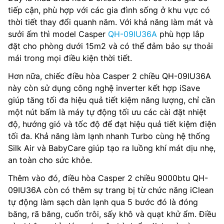
tiếp cận, phù hợp với các gia đình sống ở khu vực có
thời tiết thay đổi quanh năm. Với khả năng làm mát và
sưởi ấm thì model Casper
QH-09IU36A
phù hợp lắp
đặt cho phòng dưới 15m2 và có thể đảm bảo sự thoải
mái trong mọi điều kiện thời tiết.
Hơn nữa, chiếc điều hòa Casper 2 chiều QH-09IU36A
này còn sử dụng công nghệ inverter kết hợp iSave
giúp tăng tối đa hiệu quả tiết kiệm năng lượng, chỉ cần
một nút bấm là máy tự động tối ưu các cài đặt nhiệt
độ, hướng gió và tốc độ để đạt hiệu quả tiết kiệm điện
tối đa. Khả năng làm lạnh nhanh Turbo cùng hệ thống
Silk Air và BabyCare giúp tạo ra luồng khí mát dịu nhẹ,
an toàn cho sức khỏe.
Thêm vào đó, điều hòa Casper 2 chiều 9000btu QH-
09IU36A còn có thêm sự trang bị từ chức năng iClean
tự động làm sạch dàn lạnh qua 5 bước đó là đóng
băng, rã băng, cuốn trôi, sấy khô và quạt khử ẩm. Điều