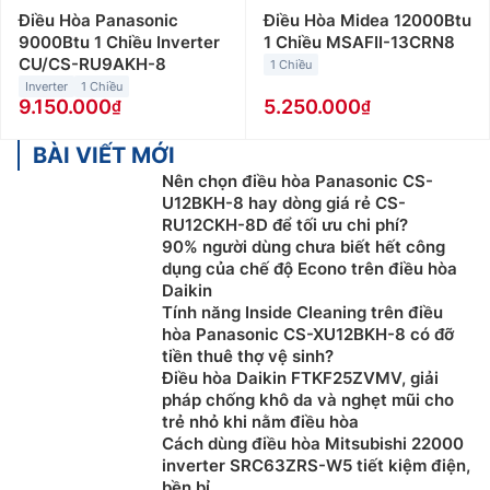
Điều Hòa Panasonic
Điều Hòa Midea 12000Btu
9000Btu 1 Chiều Inverter
1 Chiều MSAFII-13CRN8
CU/CS-RU9AKH-8
1 Chiều
Inverter
1 Chiều
9.150.000
5.250.000
BÀI VIẾT MỚI
Nên chọn điều hòa Panasonic CS-
U12BKH-8 hay dòng giá rẻ CS-
RU12CKH-8D để tối ưu chi phí?
90% người dùng chưa biết hết công
dụng của chế độ Econo trên điều hòa
Daikin
Tính năng Inside Cleaning trên điều
hòa Panasonic CS-XU12BKH-8 có đỡ
tiền thuê thợ vệ sinh?
Điều hòa Daikin FTKF25ZVMV, giải
pháp chống khô da và nghẹt mũi cho
trẻ nhỏ khi nằm điều hòa
Cách dùng điều hòa Mitsubishi 22000
inverter SRC63ZRS-W5 tiết kiệm điện,
bền bỉ