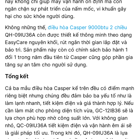
này không chỉ giúp máy vận hành ổn định mà còn
ngăn chặn sự phát triển của nấm mốc, vi khuẩn gây
hại cho sức khỏe người dùng.
Không những thế,
điều hòa Casper 9000btu 2 chiều
QH-09IU36A còn được thiết kế thông minh theo dạng
EasyCare nguyên khối, rút ngắn thời gian lắp đặt và
bảo trì. Sản phẩm này còn có chính sách bảo hành 1
đổi 1 trong năm đầu tiên từ Casper cũng góp phần gia
tăng sự an tâm cho người sử dụng.
Tổng kết
Cả ba mẫu điều hòa Casper kể trên đều có điểm mạnh
riêng biệt nhưng chúng đều đảm bảo ba yếu tố như là
làm lạnh nhanh, tiết kiệm điện và giá thành hợp lý. Nếu
cần làm mát cho phòng diện tích vừa, GC-12IB36 sẽ là
lựa chọn phù hợp nhờ công suất lớn. Với không gian
nhỏ, QC-09IU36A tiết kiệm điện và vận hành êm ái sẽ
là giải pháp tối ưu. Trong khi đó, QH-09IU36A là lựa