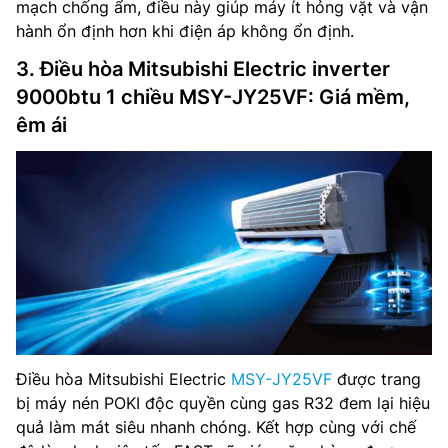
mạch chống ẩm, điều này giúp máy ít hỏng vặt và vận
hành ổn định hơn khi điện áp không ổn định.
3. Điều hòa Mitsubishi Electric inverter
9000btu 1 chiều MSY-JY25VF: Giá mềm,
êm ái
Điều hòa Mitsubishi Electric
MSY-JY25VF
được trang
bị máy nén POKI độc quyền cùng gas R32 đem lại hiệu
quả làm mát siêu nhanh chóng. Kết hợp cùng với chế