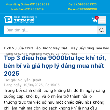
Mua Hàng Online:
0918969699
Đại Lý:
0983262323
Ninh Bình:
0912339019
Dự Án:
0983666996
0
Dịch Vụ Sửa Chữa Bảo Dưỡng
Máy Giặt - Máy Sấy
Trung Tâm Bảo
Trang chủ
/
Kinh Nghiệm Hay
/
Tư vấn Điều Hòa
Top 3 điều hòa 9000btu lọc khí tốt,
bền bỉ và giá hợp lý đáng mua nhất
2025
Tác giả: Nguyễn Quyết
Đăng ngày: 19/09/2025, lúc 15:05
Trong bối cảnh chất lượng không khí đô thị ngày càng
xuống cấp, khói bụi và ô nhiễm trở thành nỗi lo
thường trực thì việc sở hữu một chiếc điều hòa không
chỉ làm mát mà còn lọc sạch không khí là nhu cầu