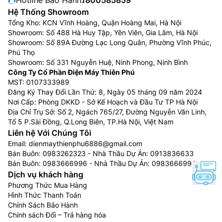
Hệ Thống Showroom
Tổng Kho: KCN Vĩnh Hoàng, Quận Hoàng Mai, Hà Nội
Showroom: Số 488 Hà Huy Tập, Yên Viên, Gia Lâm, Hà Nội
Showroom: Số 89A Đường Lạc Long Quân, Phường Vĩnh Phúc,
Phú Thọ
Showroom: Số 331 Nguyễn Huệ, Ninh Phong, Ninh Bình
Công Ty Cổ Phần Điện Máy Thiên Phú
MST: 0107333989
Đăng Ký Thay Đổi Lần Thứ: 8, Ngày 05 tháng 09 năm 2024
Nơi Cấp: Phòng DKKD - Sở Kế Hoạch và Đầu Tư TP Hà Nội
Địa Chỉ Trụ Sở: Số 2, Ngách 765/27, Đường Nguyễn Văn Linh,
Tổ 5 P.Sài Đồng, Q.Long Biên, TP.Hà Nội, Việt Nam
Liên hệ Với Chúng Tôi
Email:
dienmaythienphu6886@gmail.com
Bán Buôn:
0983262323
- Nhà Thầu Dự Án:
0913836633
Bán Buôn:
0983666996
- Nhà Thầu Dự Án:
0983666996
Dịch vụ khách hàng
Phương Thức Mua Hàng
Hình Thức Thanh Toán
Chính Sách Bảo Hành
Chính sách Đổi – Trả hàng hóa