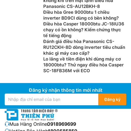
không khí trên mặt lạnh điều hòa
Panasonic CS-AU12BKH-8
Điều hòa Gree 9000btu 1 chiều
inverter BD9CI dùng có bền không?
Điều hòa Casper 18000btu JC-18IU36
chạy có ồn không? Kiểm chứng thực
tế tiếng động
Đánh giá điều hòa Panasonic CS-
RU12CKH-8D dòng inverter tiêu chuẩn
khác gì máy cao cấp?
Lo lắng về tiền điện khi dùng máy cơ
18000btu? Thử ngay điều hòa Casper
SC-18FB36M với ECO
Đăng ký nhận thông tin mới nhất
Đăng ký
Mua Hàng Online:
0918969699
Hotline Bảo Hành:
1800585859