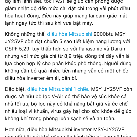
độ làm lạnh siêu tốc FAST sẽ giúp căn phòng được
giảm nhiệt độ đến mức cài đặt chỉ trong vài phút điều
hòa hoạt động, điều này giúp mang lại cảm giác mát
lạnh ngay tức thì sau khi vừa bật máy.
Không những thế,
điều hòa Mitsubishi
9000btu MSY-
JY25VF còn đạt chuẩn 5 sao tiết kiệm năng lượng với
CSPF 5,29, tuy thấp hơn so với Panasonic và Daikin
nhưng với mức giá chỉ từ 8,9 triệu đồng thì đây vẫn là
lựa chọn hợp lý cho phân khúc phổ thông. Người dùng
không cần bỏ quá nhiều tiền nhưng vẫn có một chiếc
điều hòa inverter êm ái, bền bỉ.
Đặc biệt,
điều hòa Mitsubishi 1 chiều
MSY-JY25VF còn
được sở hữu bộ lọc V-Air có thể bảo vệ sức khỏe cả
nhà tối ưu, bộ lọc này có khả năng bắt giữ và ức chế
nhiều loại vi khuẩn, virus gây hại cho sức khỏe để giúp
không khí trong phòng luôn sạch sẽ và an toàn.
Hơn nữa, điều hòa Mitsubishi inverter MSY-JY25VF
còn nổi bật với khả năng vận hành bền bỉ, bảo vệ toàn