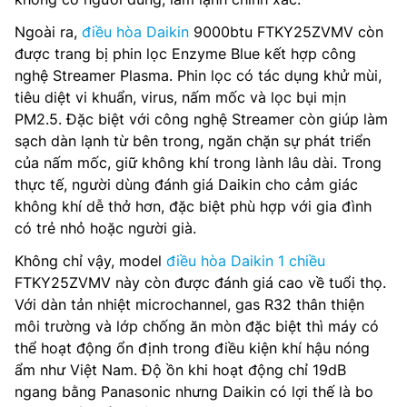
Ngoài ra,
điều hòa Daikin
9000btu FTKY25ZVMV còn
được trang bị phin lọc Enzyme Blue kết hợp công
nghệ Streamer Plasma. Phin lọc có tác dụng khử mùi,
tiêu diệt vi khuẩn, virus, nấm mốc và lọc bụi mịn
PM2.5. Đặc biệt với công nghệ Streamer còn giúp làm
sạch dàn lạnh từ bên trong, ngăn chặn sự phát triển
của nấm mốc, giữ không khí trong lành lâu dài. Trong
thực tế, người dùng đánh giá Daikin cho cảm giác
không khí dễ thở hơn, đặc biệt phù hợp với gia đình
có trẻ nhỏ hoặc người già.
Không chỉ vậy, model
điều hòa Daikin 1 chiều
FTKY25ZVMV này còn được đánh giá cao về tuổi thọ.
Với dàn tản nhiệt microchannel, gas R32 thân thiện
môi trường và lớp chống ăn mòn đặc biệt thì máy có
thể hoạt động ổn định trong điều kiện khí hậu nóng
ẩm như Việt Nam. Độ ồn khi hoạt động chỉ 19dB
ngang bằng Panasonic nhưng Daikin có lợi thế là bo