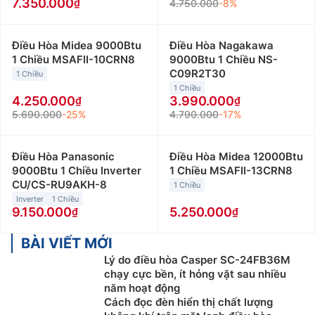
7.350.000
4.750.000
-8%
Điều Hòa Midea 9000Btu
Điều Hòa Nagakawa
1 Chiều MSAFII-10CRN8
9000Btu 1 Chiều NS-
C09R2T30
1 Chiều
1 Chiều
4.250.000
3.990.000
5.690.000
-25%
4.790.000
-17%
Điều Hòa Panasonic
Điều Hòa Midea 12000Btu
9000Btu 1 Chiều Inverter
1 Chiều MSAFII-13CRN8
CU/CS-RU9AKH-8
1 Chiều
Inverter
1 Chiều
9.150.000
5.250.000
BÀI VIẾT MỚI
Lý do điều hòa Casper SC-24FB36M
chạy cực bền, ít hỏng vặt sau nhiều
năm hoạt động
Cách đọc đèn hiển thị chất lượng