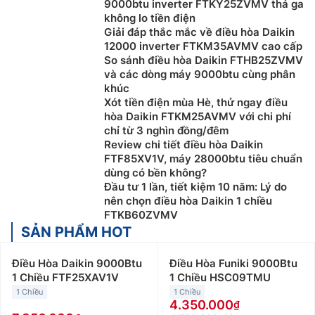
9000btu inverter FTKY25ZVMV thả ga
không lo tiền điện
Giải đáp thắc mắc về điều hòa Daikin
12000 inverter FTKM35AVMV cao cấp
So sánh điều hòa Daikin FTHB25ZVMV
và các dòng máy 9000btu cùng phân
khúc
Xót tiền điện mùa Hè, thử ngay điều
hòa Daikin FTKM25AVMV với chi phí
chỉ từ 3 nghìn đồng/đêm
Review chi tiết điều hòa Daikin
FTF85XV1V, máy 28000btu tiêu chuẩn
dùng có bền không?
Đầu tư 1 lần, tiết kiệm 10 năm: Lý do
nên chọn điều hòa Daikin 1 chiều
FTKB60ZVMV
SẢN PHẨM HOT
Điều Hòa Daikin 9000Btu
Điều Hòa Funiki 9000Btu
1 Chiều FTF25XAV1V
1 Chiều HSC09TMU
1 Chiều
1 Chiều
4.350.000