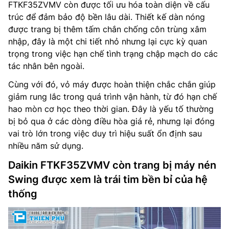
FTKF35ZVMV còn được tối ưu hóa toàn diện về cấu
trúc để đảm bảo độ bền lâu dài. Thiết kế dàn nóng
được trang bị thêm tấm chắn chống côn trùng xâm
nhập, đây là một chi tiết nhỏ nhưng lại cực kỳ quan
trọng trong việc hạn chế tình trạng chập mạch do các
tác nhân bên ngoài.
Cùng với đó, vỏ máy được hoàn thiện chắc chắn giúp
giảm rung lắc trong quá trình vận hành, từ đó hạn chế
hao mòn cơ học theo thời gian. Đây là yếu tố thường
bị bỏ qua ở các dòng điều hòa giá rẻ, nhưng lại đóng
vai trò lớn trong việc duy trì hiệu suất ổn định sau
nhiều năm sử dụng.
Daikin FTKF35ZVMV còn trang bị máy nén
Swing được xem là trái tim bền bỉ của hệ
thống