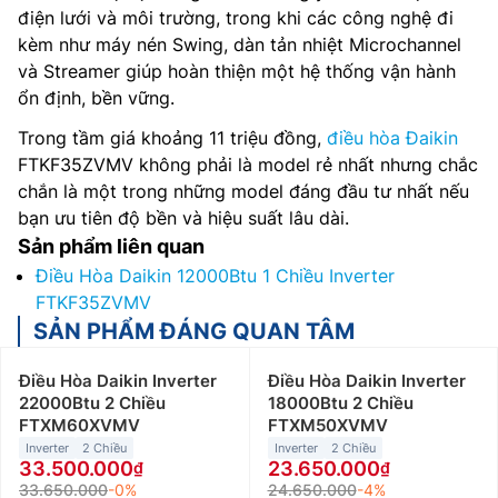
điện lưới và môi trường, trong khi các công nghệ đi
kèm như máy nén Swing, dàn tản nhiệt Microchannel
và Streamer giúp hoàn thiện một hệ thống vận hành
ổn định, bền vững.
Trong tầm giá khoảng 11 triệu đồng,
điều hòa Đaikin
FTKF35ZVMV không phải là model rẻ nhất nhưng chắc
chắn là một trong những model đáng đầu tư nhất nếu
bạn ưu tiên độ bền và hiệu suất lâu dài.
Sản phẩm liên quan
Điều Hòa Daikin 12000Btu 1 Chiều Inverter
FTKF35ZVMV
SẢN PHẨM ĐÁNG QUAN TÂM
Điều Hòa Daikin Inverter
Điều Hòa Daikin Inverter
22000Btu 2 Chiều
18000Btu 2 Chiều
FTXM60XVMV
FTXM50XVMV
Inverter
2 Chiều
Inverter
2 Chiều
33.500.000
23.650.000
33.650.000
-0%
24.650.000
-4%