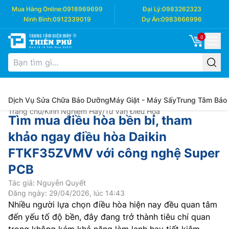
Mua Hàng Online:
0918969699
Đại Lý:
0983262323
Ninh Bình:
0912339019
Dự Án:
0983666996
0
Dịch Vụ Sửa Chữa Bảo Dưỡng
Máy Giặt - Máy Sấy
Trung Tâm Bảo
Trang chủ
/
Kinh Nghiệm Hay
/
Tư vấn Điều Hòa
Tìm mua điều hòa bền bỉ, tham
khảo ngay điều hòa Daikin
FTKF35ZVMV với công nghệ Super
PCB
Tác giả: Nguyễn Quyết
Đăng ngày: 29/04/2026, lúc 14:43
Nhiều người lựa chọn điều hòa hiện nay đều quan tâm
đến yếu tố độ bền, đây đang trở thành tiêu chí quan