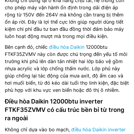
Không chỉ dừng lại ở khả năng chịu tải, hệ thống còn
cho phép máy vận hành ổn định trong dải điện áp
rộng từ 150V đến 264V mà không cần trang bị thêm
ổn áp rời. Đây là lợi thế cực lớn giúp người dùng tiết
kiệm chi phí đầu tư ban đầu đồng thời đảm bảo máy
luôn hoạt động mượt mà trong mọi điều kiện.
Bên cạnh đó, chiếc
điều hòa Daikin
12000btu
FTKF35ZVMV này còn được chú trọng đến yếu tố môi
trường khi phủ lên dàn tản nhiệt hai lớp bảo vệ gồm
nhựa acrylic và lớp chống thấm nước. Lớp phủ này
giúp chống lại tác động của mưa axit, độ ẩm cao và
hơi muối biển, từ đó kéo dài tuổi thọ linh kiện, đặc biệt
phù hợp với khu vực ven biển hoặc đô thị ô nhiễm.
Điều hòa Daikin 12000btu inverter
FTKF35ZVMV có cấu trúc bền bỉ từ trong
ra ngoài
Không chỉ dựa vào bo mạch,
điều hòa Daikin inverter