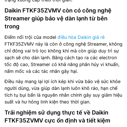
Daikin FTKF35ZVMV còn có công nghệ
Streamer giúp bảo vệ dàn lạnh từ bên
trong
Điểm nổi trội của model
điều hòa Daikin giá rẻ
FTKF35ZVMV này là còn ở công nghệ Streamer, không
chỉ đóng vai trò lọc không khí mà còn giúp duy trì sự
sạch sẽ cho dàn lạnh. Bằng cách tạo ra các electron
tốc độ cao, Streamer có khả năng phân hủy vi khuẩn,
nấm mốc và các tác nhân gây hại.
Điều này mang lại lợi ích kép khi vừa bảo vệ sức khỏe
người dùng, vừa giúp dàn lạnh luôn khô ráo, hạn chế
tích tụ bụi bẩn là nguyên nhân chính gây suy giảm hiệu
suất và hư hỏng linh kiện theo thời gian.
Trải nghiệm sử dụng thực tế về Daikin
FTKF35ZVMV cực ổn định và tiết kiệm