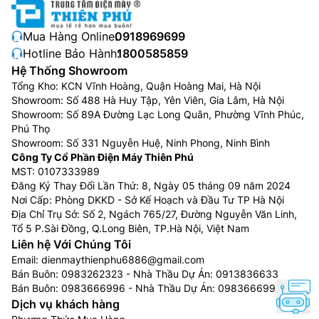
Mua Hàng Online:
0918969699
Hotline Bảo Hành:
1800585859
Hệ Thống Showroom
Tổng Kho: KCN Vĩnh Hoàng, Quận Hoàng Mai, Hà Nội
Showroom: Số 488 Hà Huy Tập, Yên Viên, Gia Lâm, Hà Nội
Showroom: Số 89A Đường Lạc Long Quân, Phường Vĩnh Phúc,
Phú Thọ
Showroom: Số 331 Nguyễn Huệ, Ninh Phong, Ninh Bình
Công Ty Cổ Phần Điện Máy Thiên Phú
MST: 0107333989
Đăng Ký Thay Đổi Lần Thứ: 8, Ngày 05 tháng 09 năm 2024
Nơi Cấp: Phòng DKKD - Sở Kế Hoạch và Đầu Tư TP Hà Nội
Địa Chỉ Trụ Sở: Số 2, Ngách 765/27, Đường Nguyễn Văn Linh,
Tổ 5 P.Sài Đồng, Q.Long Biên, TP.Hà Nội, Việt Nam
Liên hệ Với Chúng Tôi
Email:
dienmaythienphu6886@gmail.com
Bán Buôn:
0983262323
- Nhà Thầu Dự Án:
0913836633
Bán Buôn:
0983666996
- Nhà Thầu Dự Án:
0983666996
Dịch vụ khách hàng