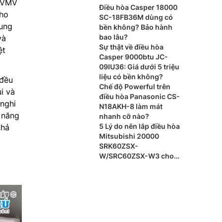
0ZVMV
Điều hòa Casper 18000
cho
SC-18FB36M dùng có
rung
bền không? Bảo hành
bao lâu?
và
Sự thật về điều hòa
ệt
Casper 9000btu JC-
09IU36: Giá dưới 5 triệu
liệu có bền không?
 đều
Chế độ Powerful trên
i và
điều hòa Panasonic CS-
 nghi
N18AKH-8 làm mát
 năng
nhanh cỡ nào?
5 Lý do nên lắp điều hòa
khả
Mitsubishi 20000
SRK60ZSX-
W/SRC60ZSX-W3 cho
phòng khách