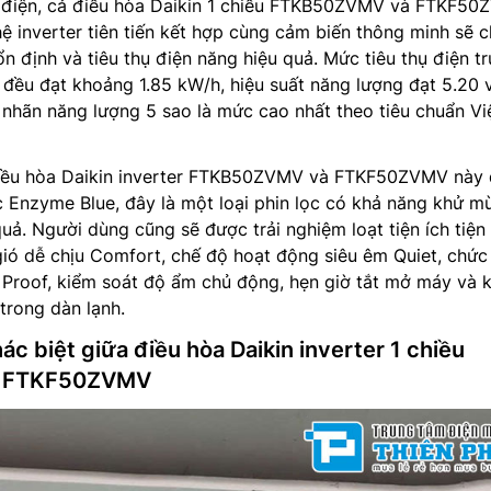
m điện, cả điều hòa Daikin 1 chiều FTKB50ZVMV và FTKF5
 inverter tiên tiến kết hợp cùng cảm biến thông minh sẽ 
 định và tiêu thụ điện năng hiệu quả. Mức tiêu thụ điện t
 đều đạt khoảng 1.85 kW/h, hiệu suất năng lượng đạt 5.20 
nhãn năng lượng 5 sao là mức cao nhất theo tiêu chuẩn Vi
điều hòa Daikin inverter FTKB50ZVMV và FTKF50ZVMV này
c Enzyme Blue, đây là một loại phin lọc có khả năng khử mù
uả. Người dùng cũng sẽ được trải nghiệm loạt tiện ích tiện
ió dễ chịu Comfort, chế độ hoạt động siêu êm Quiet, chức
roof, kiểm soát độ ẩm chủ động, hẹn giờ tắt mở máy và 
trong dàn lạnh.
c biệt giữa điều hòa Daikin inverter 1 chiều
 FTKF50ZVMV