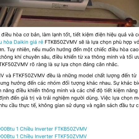
điều hòa cơ bản, làm lạnh tốt, tiết kiệm điện hiệu quả và 
u hòa Daikin giá rẻ
FTKB50ZVMV sẽ là lựa chọn phù hợp với
hơn. Tuy nhiên, nếu muốn hướng đến một chiếc điều hòa ca
không khí chuyên sâu, điều khiển từ xa thông minh và tối ưu
FTKF50ZVMV rõ ràng là sự lựa chọn đáng cân nhắc.
V và FTKF50ZVMV đều là những model chất lượng đến từ
nhưng hướng đến các nhóm đối tượng khác nhau. Sự khác bi
nh năng điều khiển thông minh và các chế độ tiết kiệm năng
định đến giá trị và trải nghiệm người dùng. Việc lựa chọn 
nhu cầu thực tế, không gian sử dụng và ngân sách đầu tư 
000Btu 1 Chiều Inverter FTKB50ZVMV
000Btu 1 Chiều Inverter FTKF50ZVMV