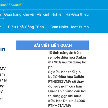
0983666996
Gian hàng Khuyến Mãi
Kinh Nghiệm Hay
Giới thiệu
g
h
Điều Hoà Công Trình
Bơm Nhiệt Heat Pump
BÀI VIẾT LIÊN QUAN
in
10 tính năng ẩn trên
remote điều hòa Daikin
mà 90% người dùng bỏ
phí
VMV
Sợ điều hòa thổi gió
làm
buốt? Điều hòa Daikin
 tại
FTHB35ZVMV sẽ thay
ăng
đổi suy nghĩ của bạn
Giải đáp những câu hỏi
hác
thường gặp khi mua
ợc
điều hòa Daikin 24000
FTKM71AVMV