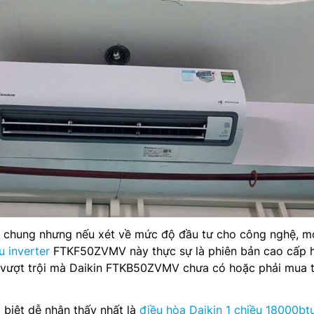
 chung nhưng nếu xét về mức độ đầu tư cho công nghệ, m
u inverter
FTKF50ZVMV này thực sự là phiên bản cao cấp 
bị vượt trội mà Daikin FTKB50ZVMV chưa có hoặc phải mua
biệt dễ nhận thấy nhất là
điều hòa Daikin 1 chiều 18000bt