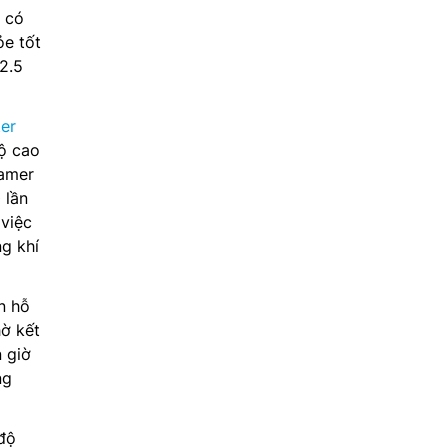
 có
ỏe tốt
2.5
ter
ộ cao
eamer
 lần
 việc
ng khí
n hỗ
hờ kết
n giờ
ng
độ