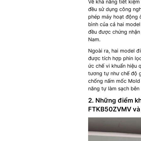
Về khả năng tiết kiệ
đều sử dụng công nghệ
phép máy hoạt động ổn
bình của cả hai model
đều được chứng nhận 
Nam.
Ngoài ra, hai model 
được tích hợp phin lọ
ức chế vi khuẩn hiệu q
tương tự như chế độ g
chống nấm mốc Mold P
năng tự làm sạch bên 
2. Những điểm khá
FTKB50ZVMV và