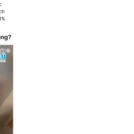
c
ch
20%
ụng?