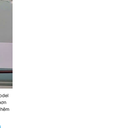
odel
hơn
 thêm
u