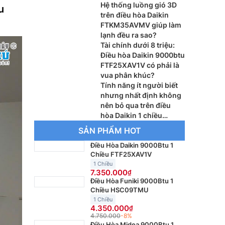
Hệ thống luồng gió 3D
u
trên điều hòa Daikin
FTKM35AVMV giúp làm
lạnh đều ra sao?
Tài chính dưới 8 triệu:
Điều hòa Daikin 9000btu
FTF25XAV1V có phải là
vua phân khúc?
Tính năng ít người biết
nhưng nhất định không
nên bỏ qua trên điều
hòa Daikin 1 chiều
FTHB35ZVMV
SẢN PHẨM HOT
Điều Hòa Daikin 9000Btu 1
Chiều FTF25XAV1V
1 Chiều
7.350.000
Điều Hòa Funiki 9000Btu 1
Chiều HSC09TMU
1 Chiều
4.350.000
4.750.000
-8%
Điều Hòa Midea 9000Btu 1