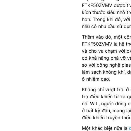
FTKF50ZVMV được trang
kích thước siêu nhỏ t
hơn. Trong khi đó, v
nếu có nhu cầu sử dụ
Thêm vào đó, một côn
FTKF50ZVMV là hệ thốn
và cho va chạm với ox
có khả năng phá vỡ và
so với công nghệ plas
làm sạch không khí, đ
ô nhiễm cao.
Không chỉ vượt trội 
trợ điều khiển từ xa 
nối Wifi, người dùng c
ở bất kỳ đâu, mang lạ
điều khiển truyền thố
Một khác biệt nữa là