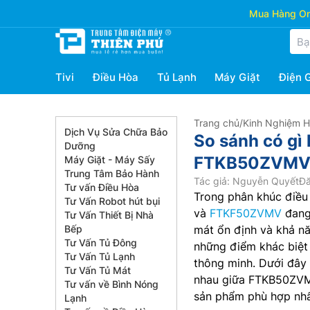
Mua Hàng Onl
Tivi
Điều Hòa
Tủ Lạnh
Máy Giặt
Điện 
Trang chủ
/
Kinh Nghiệm 
Dịch Vụ Sửa Chữa Bảo
So sánh có gì 
Dưỡng
FTKB50ZVMV
Máy Giặt - Máy Sấy
Trung Tâm Bảo Hành
Tác giả: Nguyễn Quyết
Đă
Tư vấn Điều Hòa
Trong phân khúc điều
Tư Vấn Robot hút bụi
và
FTKF50ZVMV
đang 
Tư Vấn Thiết Bị Nhà
Bếp
mát ổn định và khả năn
Tư Vấn Tủ Đông
những điểm khác biệt 
Tư Vấn Tủ Lạnh
thông minh. Dưới đây 
Tư Vấn Tủ Mát
nhau giữa FTKB50ZVM
Tư vấn về Bình Nóng
sản phẩm phù hợp nhấ
Lạnh