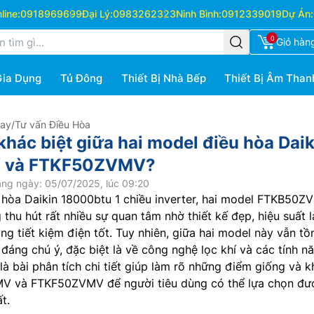
ine:
0918969699
Đại Lý:
0983262323
Ninh Bình:
0912339019
Dự Án:
0
Giỏ hàn
Gia Dụng
Tủ Đông
Thiết Bị Nhà Bếp
Thiết Bị Âm Than
Hay
/
Tư vấn Điều Hòa
khác biệt giữa hai model điều hòa Daik
 và FTKF50ZVMV?
ng ngày: 05/07/2025, lúc 09:20
 hòa Daikin 18000btu 1 chiều inverter, hai model FTKB50Z
thu hút rất nhiều sự quan tâm nhờ thiết kế đẹp, hiệu suất 
g tiết kiệm điện tốt. Tuy nhiên, giữa hai model này vẫn tồn
đáng chú ý, đặc biệt là về công nghệ lọc khí và các tính n
là bài phân tích chi tiết giúp làm rõ những điểm giống và k
V và FTKF50ZVMV để người tiêu dùng có thể lựa chọn đư
t.