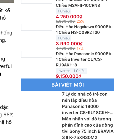
Chiều MSAFII-10CRN8
t kế
1 Chiều
4.250.000
nhỏ
5.690.000
-25%
Điều Hòa Nagakawa 9000Btu
chống
1 Chiều NS-C09R2T30
1 Chiều
ng.
3.990.000
4.790.000
-17%
Điều Hòa Panasonic 9000Btu
ng
1 Chiều Inverter CU/CS-
RU9AKH-8
erful
Inverter
1 Chiều
g
9.150.000
BÀI VIẾT MỚI
7 Lý do nhà có trẻ con
nên lắp điều hòa
Panasonic 18000
 đặc
inverter CS-RU18CKH-
ng 65%
8BD
Mãn nhãn với độ tương
hệ hô
phản đỉnh cao của dòng
tivi Sony 75 inch BRAVIA
3 II K-75XR30M2