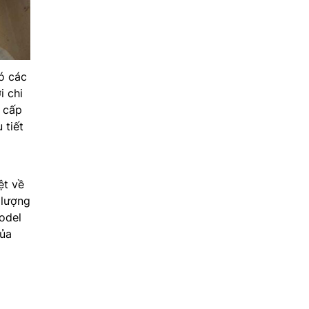
có các
 chi
o cấp
 tiết
ệt về
 lượng
model
của