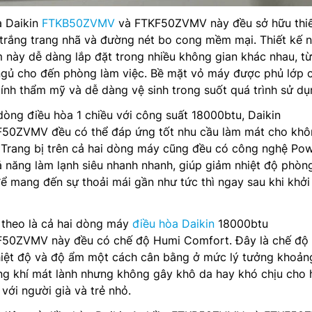
a Daikin
FTKB50ZVMV
và FTKF50ZVMV này đều sở hữu thiế
 trắng trang nhã và đường nét bo cong mềm mại. Thiết kế 
 này dễ dàng lắp đặt trong nhiều không gian khác nhau, từ
gủ cho đến phòng làm việc. Bề mặt vỏ máy được phủ lớp 
tính thẩm mỹ và dễ dàng vệ sinh trong suốt quá trình sử dụ
dòng điều hòa 1 chiều với công suất 18000btu, Daikin
0ZVMV đều có thể đáp ứng tốt nhu cầu làm mát cho khô
 Trang bị trên cả hai dòng máy cũng đều có công nghệ Pow
 năng làm lạnh siêu nhanh nhanh, giúp giảm nhiệt độ phòn
để mang đến sự thoải mái gần như tức thì ngay sau khi khởi
 theo là cả hai dòng máy
điều hòa Daikin
18000btu
0ZVMV này đều có chế độ Humi Comfort. Đây là chế độ
nhiệt độ và độ ẩm một cách cân bằng ở mức lý tưởng khoả
ng khí mát lành nhưng không gây khô da hay khó chịu cho 
với người già và trẻ nhỏ.