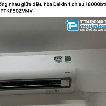
ống nhau giữa điều hòa Daikin 1 chiều 18000bt
 FTKF50ZVMV