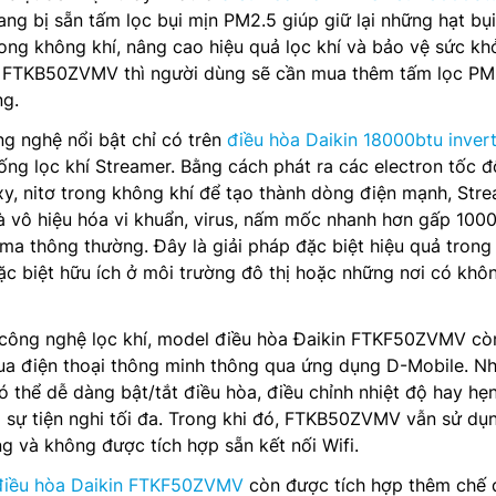
 bị sẵn tấm lọc bụi mịn PM2.5 giúp giữ lại những hạt bụi
rong không khí, nâng cao hiệu quả lọc khí và bảo vệ sức kh
ới FTKB50ZVMV thì người dùng sẽ cần mua thêm tấm lọc PM
ng.
g nghệ nổi bật chỉ có trên
điều hòa Daikin 18000btu inver
g lọc khí Streamer. Bằng cách phát ra các electron tốc đ
y, nitơ trong không khí để tạo thành dòng điện mạnh, Str
 vô hiệu hóa vi khuẩn, virus, nấm mốc nhanh hơn gấp 1000
ma thông thường. Đây là giải pháp đặc biệt hiệu quả trong
ặc biệt hữu ích ở môi trường đô thị hoặc những nơi có khô
ở công nghệ lọc khí, model điều hòa Đaikin FTKF50ZVMV cò
qua điện thoại thông minh thông qua ứng dụng D-Mobile. N
ó thể dễ dàng bật/tắt điều hòa, điều chỉnh nhiệt độ hay hẹ
i sự tiện nghi tối đa. Trong khi đó, FTKB50ZVMV vẫn sử dụ
ng và không được tích hợp sẵn kết nối Wifi.
điều hòa Daikin FTKF50ZVMV
còn được tích hợp thêm chế 