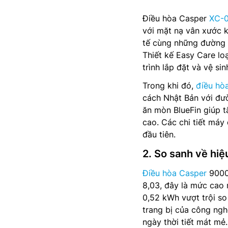
Điều hòa Casper
XC-
với mặt nạ vân xước k
tế cùng những đường n
Thiết kế Easy Care lo
trình lắp đặt và vệ si
Trong khi đó,
điều hò
cách Nhật Bản với đư
ăn mòn BlueFin giúp t
cao. Các chi tiết máy
đầu tiên.
2. So sanh về hiệ
Điều hòa Casper
9000b
8,03, đây là mức cao 
0,52 kWh vượt trội so 
trang bị của công ngh
ngày thời tiết mát mẻ.