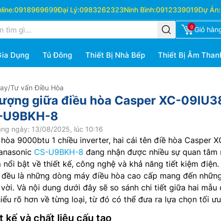
ine:
0918969699
Đại Lý:
0983262323
Ninh Bình:
0912339019
Dự Án:
0
Giỏ hàn
Gia Dụng
Tủ Đông
Thiết Bị Nhà Bếp
Thiết Bị Âm Than
Hay
/
Tư vấn Điều Hòa
lượng giữa điều hòa Casper XC-09IU3
S-U9BKH-8
ng ngày: 13/08/2025, lúc 10:16
hòa 9000btu 1 chiều inverter, hai cái tên điề hòa Casper X
Panasonic
CS-U9BKH-8
đang nhận được nhiều sự quan tâm
nổi bật về thiết kế, công nghệ và khả năng tiết kiệm điện
y đều là những dòng máy điều hòa cao cấp mang đến những
vời. Và nội dung dưới đây sẽ so sánh chi tiết giữa hai mẫu 
ểu rõ hơn về từng loại, từ đó có thể đưa ra lựa chọn tối ưu
t kế và chất liệu cấu tạo