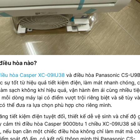
 điều hòa nào?
điều hòa Casper XC-09IU38
và điều hòa Panasonic CS-U9
c sự tốt từ hiệu quả tiết kiệm điện, làm mát nhanh chóng, 
làm sạch không khí hiệu quả, vận hành êm ái cùng nhiều tiệ
, mỗi dòng máy lại có điểm vượt trội riêng biệt và sẽ tùy v
ó thể đưa ra lựa chọn phù hợp cho riêng mình.
ng tiết kiệm điện tuyệt đối, thiết kế dễ vệ sinh và chế độ 
y cảm thì điều hòa Casper 9000btu 1 chiều XC-09IU38 sẽ l
i, nếu bạn cần một chiếc điều hòa không chỉ làm mát mà cò
kiểm soát độ ẩm, có kết nối thông minh thì Panasonic CS-