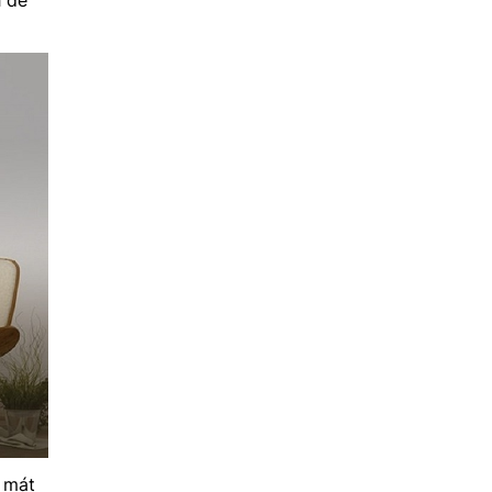
h để
 mát