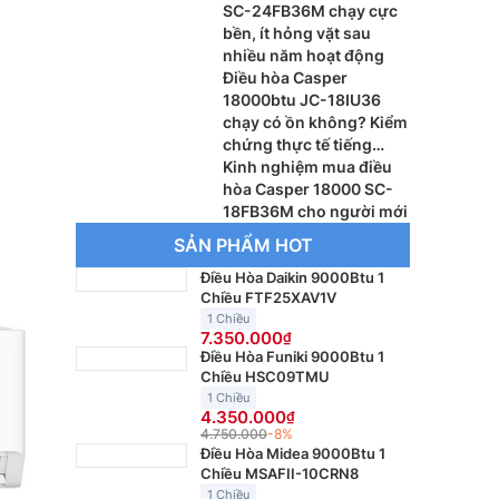
SC-24FB36M chạy cực
bền, ít hỏng vặt sau
nhiều năm hoạt động
Điều hòa Casper
18000btu JC-18IU36
chạy có ồn không? Kiểm
chứng thực tế tiếng
động
Kinh nghiệm mua điều
hòa Casper 18000 SC-
18FB36M cho người mới
SẢN PHẨM HOT
Điều Hòa Daikin 9000Btu 1
Chiều FTF25XAV1V
1 Chiều
7.350.000
Điều Hòa Funiki 9000Btu 1
Chiều HSC09TMU
1 Chiều
4.350.000
4.750.000
-8%
Điều Hòa Midea 9000Btu 1
Chiều MSAFII-10CRN8
1 Chiều