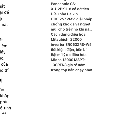
Panasonic CS-
mát
XU12BKH-8 có đỡ tiền
ại để
thuê thợ vệ sinh?
Điều hòa Daikin
ệ
FTKF25ZVMV, giải pháp
 mát
chống khô da và nghẹt
mũi cho trẻ nhỏ khi nằm
điều hòa
Cách dùng điều hòa
ất
Mitsubishi 22000
inverter SRC63ZRS-W5
kiệm
tiết kiệm điện, bền bỉ
Máy
Bật mí lý do điều hòa
ệc,
Midea 12000 MSPT-
ị của
13CRFN8 giá rẻ nằm
c thì.
trong top bán chạy nhất
bị
tản
 khắp
 phù
ó tính