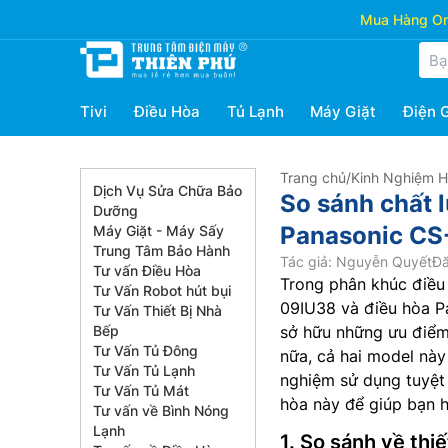
Mua Hàng Onl
Tivi
Điều Hòa
Tủ Lạnh
Máy Giặt
Điện 
Trang chủ
/
Kinh Nghiệm 
Dịch Vụ Sửa Chữa Bảo
So sánh chất 
Dưỡng
Panasonic C
Máy Giặt - Máy Sấy
Trung Tâm Bảo Hành
Tác giả: Nguyễn Quyết
Đă
Tư vấn Điều Hòa
Trong phân khúc điều 
Tư Vấn Robot hút bụi
09IU38 và điều hòa 
Tư Vấn Thiết Bị Nhà
Bếp
sở hữu những ưu điểm 
Tư Vấn Tủ Đông
nữa, cả hai model nà
Tư Vấn Tủ Lạnh
nghiệm sử dụng tuyệt 
Tư Vấn Tủ Mát
hòa này để giúp bạn hi
Tư vấn về Bình Nóng
Lạnh
1. So sánh về thiế