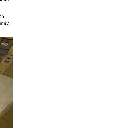
ch
 máy,