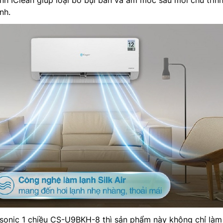
ạnh IClean giúp loại bỏ bụi bẩn và ẩm mốc sau mỗi chu trìn
nh.
sonic 1 chiều CS-U9BKH-8 thì sản phẩm này không chỉ làm