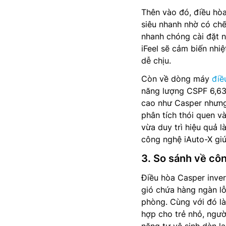
Thên vào đó, điều hò
siêu nhanh nhờ có ch
nhanh chóng cài đặt n
iFeel sẽ cảm biến nhi
dễ chịu.
Còn về dòng máy
điề
năng lượng CSPF 6,63
cao như Casper nhưng
phân tích thói quen v
vừa duy trì hiệu quả l
công nghệ iAuto-X giú
3. So sánh về cô
Điều hòa Casper inver
gió chứa hàng ngàn lỗ
phòng. Cùng với đó là
hợp cho trẻ nhỏ, ngườ