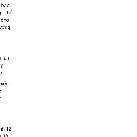
 bảo
ợp khả
 cho
lượng
g làm
uy
p.
hiệu
n
ý
nh 12
 lỗi