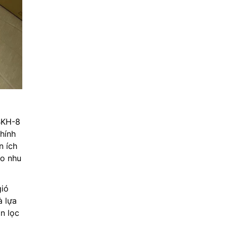
BKH-8
chính
n ích
ào nhu
gió
à lựa
n lọc