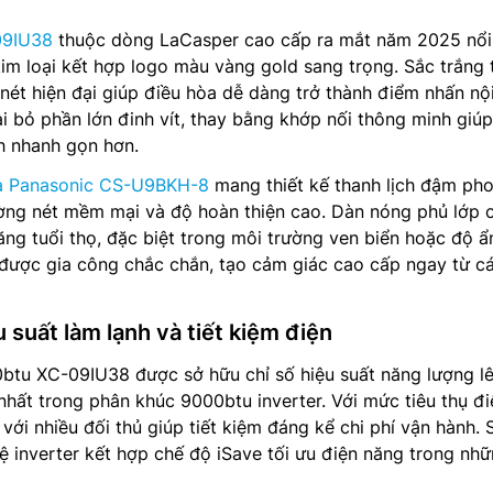
09IU38
thuộc dòng LaCasper cao cấp ra mắt năm 2025 nổi
im loại kết hợp logo màu vàng gold sang trọng. Sắc trắng 
ét hiện đại giúp điều hòa dễ dàng trở thành điểm nhấn nội
ại bỏ phần lớn đinh vít, thay bằng khớp nối thông minh giú
nh nhanh gọn hơn.
a Panasonic CS-U9BKH-8
mang thiết kế thanh lịch đậm ph
ờng nét mềm mại và độ hoàn thiện cao. Dàn nóng phủ lớp 
ăng tuổi thọ, đặc biệt trong môi trường ven biển hoặc độ 
 được gia công chắc chắn, tạo cảm giác cao cấp ngay từ cá
u suất làm lạnh và tiết kiệm điện
tu XC-09IU38 được sở hữu chỉ số hiệu suất năng lượng lê
nhất trong phân khúc 9000btu inverter. Với mức tiêu thụ đi
với nhiều đối thủ giúp tiết kiệm đáng kể chi phí vận hành. 
ệ inverter kết hợp chế độ iSave tối ưu điện năng trong nh