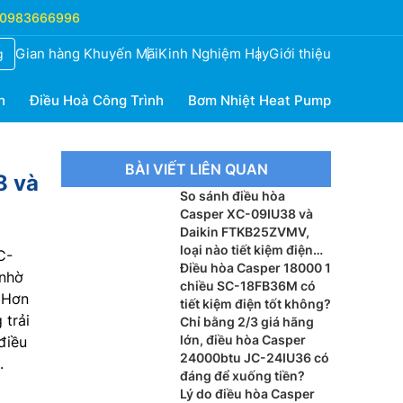
0983666996
Gian hàng Khuyến Mãi
Kinh Nghiệm Hay
Giới thiệu
g
h
Điều Hoà Công Trình
Bơm Nhiệt Heat Pump
BÀI VIẾT LIÊN QUAN
8 và
So sánh điều hòa
Casper XC-09IU38 và
Daikin FTKB25ZVMV,
loại nào tiết kiệm điện
C-
tốt hơn?
Điều hòa Casper 18000 1
 nhờ
chiều SC-18FB36M có
. Hơn
tiết kiệm điện tốt không?
 trải
Chỉ bằng 2/3 giá hãng
lớn, điều hòa Casper
điều
24000btu JC-24IU36 có
.
đáng để xuống tiền?
Lý do điều hòa Casper