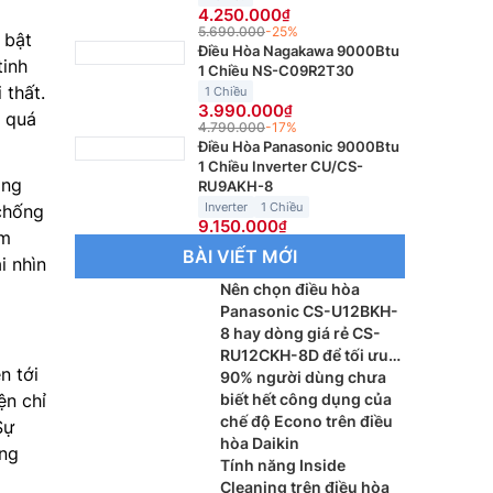
4.250.000
5.690.000
-25%
 bật
Điều Hòa Nagakawa 9000Btu
tinh
1 Chiều NS-C09R2T30
 thất.
1 Chiều
3.990.000
p quá
4.790.000
-17%
Điều Hòa Panasonic 9000Btu
1 Chiều Inverter CU/CS-
ong
RU9AKH-8
Inverter
1 Chiều
chống
9.150.000
ẩm
BÀI VIẾT MỚI
i nhìn
Nên chọn điều hòa
Panasonic CS-U12BKH-
8 hay dòng giá rẻ CS-
RU12CKH-8D để tối ưu
n tới
chi phí?
90% người dùng chưa
ện chỉ
biết hết công dụng của
chế độ Econo trên điều
Sự
hòa Daikin
ững
Tính năng Inside
Cleaning trên điều hòa