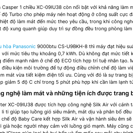
a Casper 1 chiều XC-09IU38 còn nổi bật với khả năng làm 
ế độ Turbo cho phép máy nén hoạt động ở công suất cực đ
hiệt độ làm mát đến mức theo yêu cầu, trong khi công ngh
ệt độ xung quanh giúp duy trì sự đồng đều trong phòng làm
u hòa Panasonic
9000btu CS-U9BKH-8 thì máy đạt hiệu su
 với mức tiêu thụ khoảng 0,7 kWh. Dù không đạt mức tiết 
 điểm mạnh nằm ở chế độ ECO tích hợp trí tuệ nhân tạo. 
à điều kiện môi trường để tự động điều chỉnh chế độ làm vi
àm mát vừa tiết kiệm điện tối ưu. Cùng với đó là sự trang b
p giảm 5 độ C chỉ trong 5 phút phù hợp khi cần làm lạnh tứ
ng nghệ làm mát và những tiện ích được trang 
ter XC-09IU38 được tích hợp công nghệ Silk Air với cánh 
 li ti giúp tạo luồng gió siêu mảnh, mát dịu và phân bổ đều
 chế độ Baby Care kết hợp Silk Air và vận hành siêu êm sẽ
i già hoặc người nhạy cảm với luồng gió mạnh. Máy cũng c