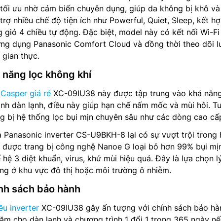
tối ưu nhờ cảm biến chuyên dụng, giúp da không bị khô và
trợ nhiều chế độ tiện ích như Powerful, Quiet, Sleep, kết h
 gió 4 chiều tự động. Đặc biệt, model này có kết nối Wi-Fi
ứng dụng Panasonic Comfort Cloud và đồng thời theo dõi 
 gian thực.
 năng lọc không khí
 Casper giá rẻ
XC-09IU38 này được tập trung vào khả năn
inh dàn lạnh, điều này giúp hạn chế nấm mốc và mùi hôi. T
g bị hệ thống lọc bụi mịn chuyên sâu như các dòng cao cấ
a Panasonic inverter CS-U9BKH-8 lại có sự vượt trội trong 
ờ được trang bị công nghệ Nanoe G loại bỏ hơn 99% bụi mị
hệ 3 diệt khuẩn, virus, khử mùi hiệu quả. Đây là lựa chọn l
ng ở khu vực đô thị hoặc môi trường ô nhiễm.
ính sách bảo hành
ều inverter
XC-09IU38 gây ấn tượng với chính sách bảo hà
m cho dàn lạnh và chương trình 1 đổi 1 trong 365 ngày nếu