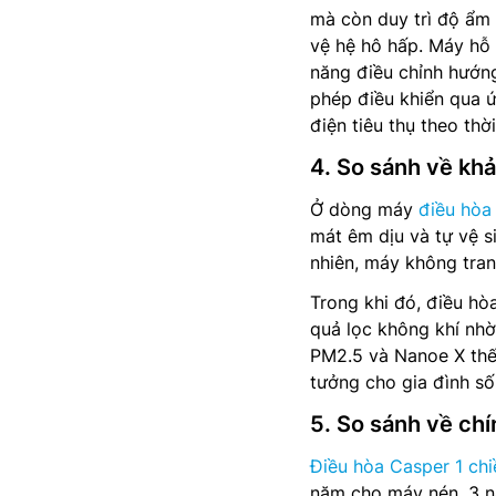
mà còn duy trì độ ẩm 
vệ hệ hô hấp. Máy hỗ 
năng điều chỉnh hướng
phép điều khiển qua 
điện tiêu thụ theo thời
4. So sánh về khả
Ở dòng máy
điều hòa
mát êm dịu và tự vệ s
nhiên, máy không tran
Trong khi đó, điều hò
quả lọc không khí nh
PM2.5 và Nanoe X thế 
tưởng cho gia đình số
5. So sánh về ch
Điều hòa Casper 1 chi
năm cho máy nén, 3 nă