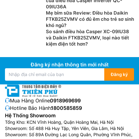
của điều hòa Casper inverter QC-
09IU36A
Mẹ bỉm sữa Review: Điều hòa Daikin
FTKB25ZVMV có đủ êm cho trẻ sơ sinh
khó ngủ?
So sánh điều hòa Casper XC-09IU38
và Daikin FTKB25ZVMV, loại nào tiết
kiệm điện tốt hơn?
Đăng ký nhận thông tin mới nhất
Đăng ký
Mua Hàng Online:
0918969699
Hotline Bảo Hành:
1800585859
Hệ Thống Showroom
Tổng Kho: KCN Vĩnh Hoàng, Quận Hoàng Mai, Hà Nội
Showroom: Số 488 Hà Huy Tập, Yên Viên, Gia Lâm, Hà Nội
Showroom: Số 89A Đường Lạc Long Quân, Phường Vĩnh Phúc,