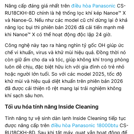
Nâng cấp đáng giá nhất trên
điều hòa Panasonic
CS-
RU18CKH-8D chính là hệ thống lọc khí kép Nanoe™ X
và Nanoe-G. Nếu như các model cũ chỉ dừng lại ở khả
năng lọc bụi thì phiên bản 2026 đã cải tiến mạnh mẽ
khi Nanoe™ X có thể hoạt động độc lập 24 giờ.
Công nghệ này tạo ra hàng nghìn tỷ gốc OH giúp ức
chế vi khuẩn, virus và khử mùi hiệu quả. Đồng thời nó
còn giữ ẩm cho da và tóc, giúp không khí trong phòng
luôn dễ chịu, đặc biệt hữu ích với gia đình có trẻ nhỏ
hoặc người lớn tuổi. So với các model 2025, tốc độ
khử mùi và hiệu quả diệt khuẩn trên phiên bản 2026
đã được cải thiện rõ rệt mang lại trải nghiệm không
khí sạch sâu hơn.
Tối ưu hóa tính năng Inside Cleaning
Tính năng tự vệ sinh dàn lạnh Inside Cleaning tiếp tục
được nâng cấp trên
điều hòa Panasonic 18000btu
CS-
RU18CKH-8D. Sau khi tắt máy, quạt vẫn hoạt động để