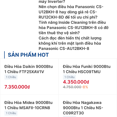
máy Inverter?
Nên chọn điều hòa Panasonic CS-
U12BKH-8 hay dòng giá rẻ CS-
RU12CKH-8D để tối ưu chi phí?
Tính năng Inside Cleaning trên điều
hòa Panasonic CS-XU12BKH-8 có đỡ
tiền thuê thợ vệ sinh?
Cách đọc đèn hiển thị chất lượng
không khí trên mặt lạnh điều hòa
Panasonic CS-AU12BKH-8
SẢN PHẨM HOT
Điều Hòa Daikin 9000Btu
Điều Hòa Funiki 9000Btu
1 Chiều FTF25XAV1V
1 Chiều HSC09TMU
1 Chiều
1 Chiều
4.350.000
7.350.000
4.750.000
-8%
Điều Hòa Midea 9000Btu
Điều Hòa Nagakawa
1 Chiều MSAFII-10CRN8
9000Btu 1 Chiều NS-
C09R2T30
1 Chiều