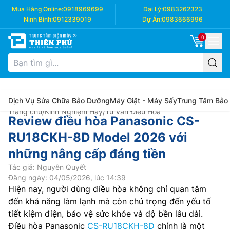
Mua Hàng Online:
0918969699
Đại Lý:
0983262323
Ninh Bình:
0912339019
Dự Án:
0983666996
0
Dịch Vụ Sửa Chữa Bảo Dưỡng
Máy Giặt - Máy Sấy
Trung Tâm Bảo
Trang chủ
/
Kinh Nghiệm Hay
/
Tư vấn Điều Hòa
Review điều hòa Panasonic CS-
RU18CKH-8D Model 2026 với
những nâng cấp đáng tiền
Tác giả: Nguyễn Quyết
Đăng ngày: 04/05/2026, lúc 14:39
Hiện nay, người dùng điều hòa không chỉ quan tâm
đến khả năng làm lạnh mà còn chú trọng đến yếu tố
tiết kiệm điện, bảo vệ sức khỏe và độ bền lâu dài.
Điều hòa Panasonic
CS-RU18CKH-8D
chính là một