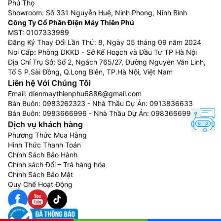
Phú Thọ
Showroom: Số 331 Nguyễn Huệ, Ninh Phong, Ninh Bình
Công Ty Cổ Phần Điện Máy Thiên Phú
MST: 0107333989
Đăng Ký Thay Đổi Lần Thứ: 8, Ngày 05 tháng 09 năm 2024
Nơi Cấp: Phòng DKKD - Sở Kế Hoạch và Đầu Tư TP Hà Nội
Địa Chỉ Trụ Sở: Số 2, Ngách 765/27, Đường Nguyễn Văn Linh,
Tổ 5 P.Sài Đồng, Q.Long Biên, TP.Hà Nội, Việt Nam
Liên hệ Với Chúng Tôi
Email:
dienmaythienphu6886@gmail.com
Bán Buôn:
0983262323
- Nhà Thầu Dự Án:
0913836633
Bán Buôn:
0983666996
- Nhà Thầu Dự Án:
0983666996
Dịch vụ khách hàng
Phương Thức Mua Hàng
Hình Thức Thanh Toán
Chính Sách Bảo Hành
Chính sách Đổi – Trả hàng hóa
Chính Sách Bảo Mật
Quy Chế Hoạt Động