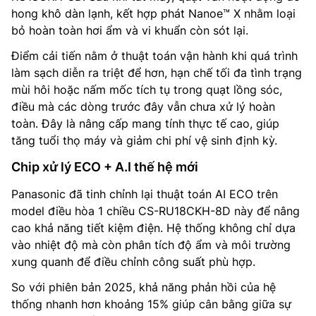
hong khô dàn lạnh, kết hợp phát Nanoe™ X nhằm loại
bỏ hoàn toàn hơi ẩm và vi khuẩn còn sót lại.
Điểm cải tiến nằm ở thuật toán vận hành khi quá trình
làm sạch diễn ra triệt để hơn, hạn chế tối đa tình trạng
mùi hôi hoặc nấm mốc tích tụ trong quạt lồng sóc,
điều mà các dòng trước đây vẫn chưa xử lý hoàn
toàn. Đây là nâng cấp mang tính thực tế cao, giúp
tăng tuổi thọ máy và giảm chi phí vệ sinh định kỳ.
Chip xử lý ECO + A.I thế hệ mới
Panasonic đã tinh chỉnh lại thuật toán AI ECO trên
model điều hòa 1 chiều CS-RU18CKH-8D này để nâng
cao khả năng tiết kiệm điện. Hệ thống không chỉ dựa
vào nhiệt độ mà còn phân tích độ ẩm và môi trường
xung quanh để điều chỉnh công suất phù hợp.
So với phiên bản 2025, khả năng phản hồi của hệ
thống nhanh hơn khoảng 15% giúp cân bằng giữa sự