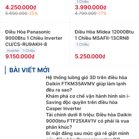
1 Chiều
4.250.000
3.990.000
5.690.000
-25%
4.790.000
-17%
Điều Hòa Panasonic
Điều Hòa Midea 12000Btu
9000Btu 1 Chiều Inverter
1 Chiều MSAFII-13CRN8
CU/CS-RU9AKH-8
1 Chiều
Inverter
1 Chiều
9.150.000
5.250.000
BÀI VIẾT MỚI
Hệ thống luồng gió 3D trên điều hòa
Daikin FTKM35AVMV giúp làm lạnh
đều ra sao?
Khám phá cơ chế vận hành hình sin i-
Saving độc quyền trên điều hòa
Casper Inverter
Tài chính dưới 8 triệu: Điều hòa Daikin
9000btu FTF25XAV1V có phải là vua
phân khúc?
Bí mật đằng sau mức giá rẻ giật mình