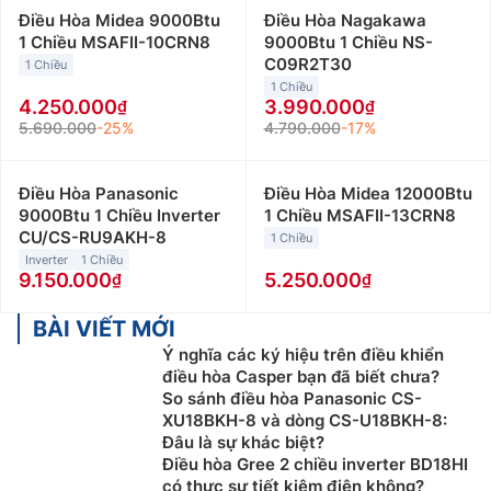
Điều Hòa Midea 9000Btu
Điều Hòa Nagakawa
1 Chiều MSAFII-10CRN8
9000Btu 1 Chiều NS-
C09R2T30
1 Chiều
1 Chiều
4.250.000
3.990.000
5.690.000
-25%
4.790.000
-17%
Điều Hòa Panasonic
Điều Hòa Midea 12000Btu
9000Btu 1 Chiều Inverter
1 Chiều MSAFII-13CRN8
CU/CS-RU9AKH-8
1 Chiều
Inverter
1 Chiều
9.150.000
5.250.000
BÀI VIẾT MỚI
Ý nghĩa các ký hiệu trên điều khiển
điều hòa Casper bạn đã biết chưa?
So sánh điều hòa Panasonic CS-
XU18BKH-8 và dòng CS-U18BKH-8:
Đâu là sự khác biệt?
Điều hòa Gree 2 chiều inverter BD18HI
có thực sự tiết kiệm điện không?