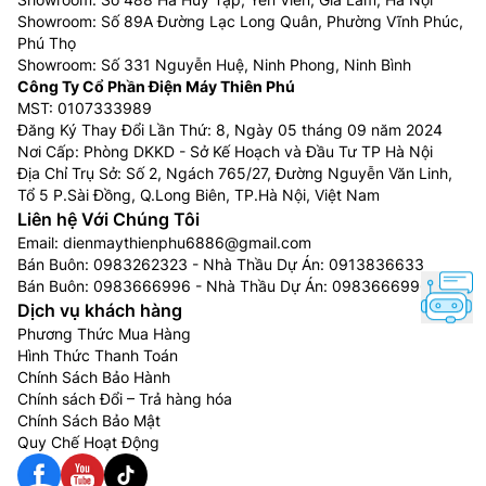
Showroom: Số 89A Đường Lạc Long Quân, Phường Vĩnh Phúc,
Phú Thọ
Showroom: Số 331 Nguyễn Huệ, Ninh Phong, Ninh Bình
Công Ty Cổ Phần Điện Máy Thiên Phú
MST: 0107333989
Đăng Ký Thay Đổi Lần Thứ: 8, Ngày 05 tháng 09 năm 2024
Nơi Cấp: Phòng DKKD - Sở Kế Hoạch và Đầu Tư TP Hà Nội
Địa Chỉ Trụ Sở: Số 2, Ngách 765/27, Đường Nguyễn Văn Linh,
Tổ 5 P.Sài Đồng, Q.Long Biên, TP.Hà Nội, Việt Nam
Liên hệ Với Chúng Tôi
Email:
dienmaythienphu6886@gmail.com
Bán Buôn:
0983262323
- Nhà Thầu Dự Án:
0913836633
Bán Buôn:
0983666996
- Nhà Thầu Dự Án:
0983666996
Dịch vụ khách hàng
Phương Thức Mua Hàng
Hình Thức Thanh Toán
Chính Sách Bảo Hành
Chính sách Đổi – Trả hàng hóa
Chính Sách Bảo Mật
Quy Chế Hoạt Động