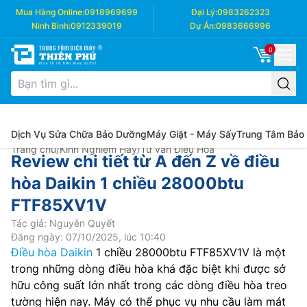
Mua Hàng Online:
0918969699
Đại Lý:
0983262323
Ninh Bình:
0912339019
Dự Án:
0983666996
0
Dịch Vụ Sửa Chữa Bảo Dưỡng
Máy Giặt - Máy Sấy
Trung Tâm Bảo
Trang chủ
/
Kinh Nghiệm Hay
/
Tư vấn Điều Hòa
Review chi tiết từ A đến Z về điều
hòa Daikin 1 chiều 28000btu
FTF85XV1V
Tác giả: Nguyễn Quyết
Đăng ngày: 07/10/2025, lúc 10:40
Điều hòa Daikin
1 chiều 28000btu FTF85XV1V là một
trong những dòng điều hòa khá đặc biệt khi được sở
hữu công suất lớn nhất trong các dòng điều hòa treo
tường hiện nay. Máy có thể phục vụ nhu cầu làm mát