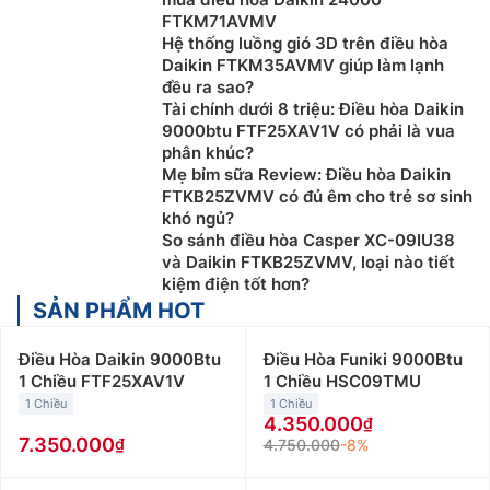
FTKM71AVMV
Hệ thống luồng gió 3D trên điều hòa
Daikin FTKM35AVMV giúp làm lạnh
đều ra sao?
Tài chính dưới 8 triệu: Điều hòa Daikin
9000btu FTF25XAV1V có phải là vua
phân khúc?
Mẹ bỉm sữa Review: Điều hòa Daikin
FTKB25ZVMV có đủ êm cho trẻ sơ sinh
khó ngủ?
So sánh điều hòa Casper XC-09IU38
và Daikin FTKB25ZVMV, loại nào tiết
kiệm điện tốt hơn?
SẢN PHẨM HOT
Điều Hòa Daikin 9000Btu
Điều Hòa Funiki 9000Btu
1 Chiều FTF25XAV1V
1 Chiều HSC09TMU
1 Chiều
1 Chiều
4.350.000
7.350.000
4.750.000
-8%