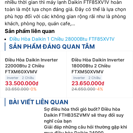
nhiều thời gian thì máy lạnh Daikin FTF85XV1V hoàn
toàn là một lựa chọn đáng giá. Đây có thể là lựa chọn
phù hợp đối với các không gian rộng rãi như là phòng
khách, phòng họp, quán cafe,…
Sản phẩm liên quan
Điều Hòa Daikin 1 Chiều 28000Btu FTF85XV1V
SẢN PHẨM ĐÁNG QUAN TÂM
Điều Hòa Daikin Inverter
Điều Hòa Daikin Inverter
22000Btu 2 Chiều
18000Btu 2 Chiều
FTXM60XVMV
FTXM50XVMV
Inverter
2 Chiều
Inverter
2 Chiều
33.500.000
23.650.000
33.650.000
-0%
24.650.000
-4%
BÀI VIẾT LIÊN QUAN
Sợ điều hòa thổi gió buốt? Điều hòa
Daikin FTHB35ZVMV sẽ thay đổi suy
nghĩ của bạn
Giải đáp những câu hỏi thường gặp khi
mua điều hòa Daikin 24000