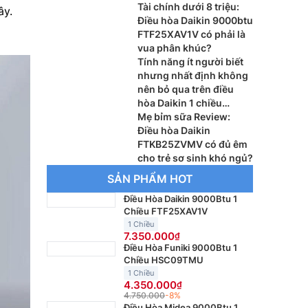
Tài chính dưới 8 triệu:
ây.
Điều hòa Daikin 9000btu
FTF25XAV1V có phải là
vua phân khúc?
Tính năng ít người biết
nhưng nhất định không
nên bỏ qua trên điều
hòa Daikin 1 chiều
FTHB35ZVMV
Mẹ bỉm sữa Review:
Điều hòa Daikin
FTKB25ZVMV có đủ êm
cho trẻ sơ sinh khó ngủ?
SẢN PHẨM HOT
Điều Hòa Daikin 9000Btu 1
Chiều FTF25XAV1V
1 Chiều
7.350.000
Điều Hòa Funiki 9000Btu 1
Chiều HSC09TMU
1 Chiều
4.350.000
4.750.000
-8%
Điều Hòa Midea 9000Btu 1