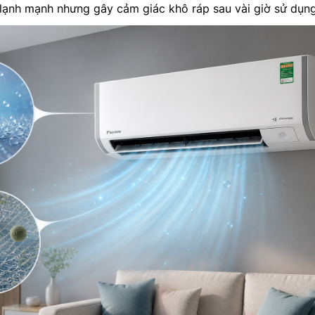
lạnh mạnh nhưng gây cảm giác khô ráp sau vài giờ sử dụng