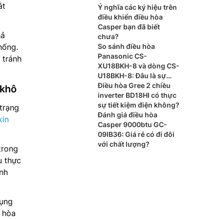
át
Ý nghĩa các ký hiệu trên
điều khiển điều hòa
Casper bạn đã biết
hả
chưa?
hống.
So sánh điều hòa
Panasonic CS-
 tránh
XU18BKH-8 và dòng CS-
U18BKH-8: Đâu là sự
khác biệt?
Điều hòa Gree 2 chiều
 khô
inverter BD18HI có thực
sự tiết kiệm điện không?
 trạng
Đánh giá điều hòa
kin
Casper 9000btu GC-
09IB36: Giá rẻ có đi đôi
với chất lượng?
trong
u thực
ình
dụng
 hòa