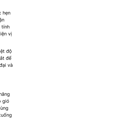
c hẹn
bận
 tính
iện vị
iệt độ
tắt để
đại và
năng
 gió
cùng
 xuống