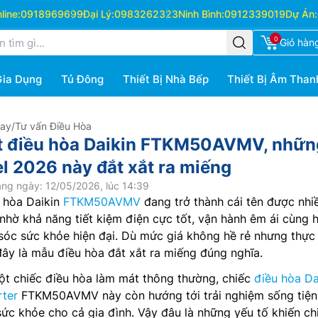
ine:
0918969699
Đại Lý:
0983262323
Ninh Bình:
0912339019
Dự Án:
0
Giỏ hàn
Gia Dụng
Tủ Đông
Thiết Bị Nhà Bếp
Thiết Bị Âm Than
Hay
/
Tư vấn Điều Hòa
ết điều hòa Daikin FTKM50AVMV, nhữn
l 2026 này đắt xắt ra miếng
ng ngày: 12/05/2026, lúc 14:39
 hòa Daikin
FTKM50AVMV
đang trở thành cái tên được nhi
hờ khả năng tiết kiệm điện cực tốt, vận hành êm ái cùng 
sóc sức khỏe hiện đại. Dù mức giá không hề rẻ nhưng thực 
đây là mẫu điều hòa đắt xắt ra miếng đúng nghĩa.
ột chiếc điều hòa làm mát thông thường, chiếc
điều hòa Da
rter
FTKM50AVMV này còn hướng tới trải nghiệm sống tiện 
sức khỏe cho cả gia đình. Vậy đâu là những yếu tố khiến ch