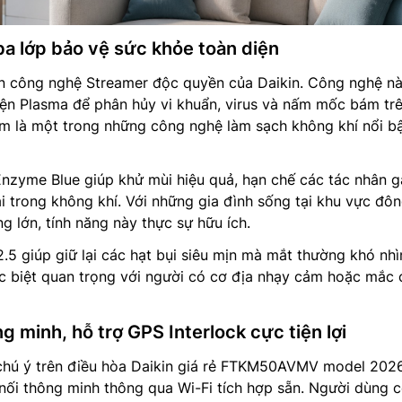
ba lớp bảo vệ sức khỏe toàn diện
đến công nghệ Streamer độc quyền của Daikin. Công nghệ n
ện Plasma để phân hủy vi khuẩn, virus và nấm mốc bám tr
em là một trong những công nghệ làm sạch không khí nổi b
 Enzyme Blue giúp khử mùi hiệu quả, hạn chế các tác nhân g
ại trong không khí. Với những gia đình sống tại khu vực đô
 lớn, tính năng này thực sự hữu ích.
.5 giúp giữ lại các hạt bụi siêu mịn mà mắt thường khó nhì
ặc biệt quan trọng với người có cơ địa nhạy cảm hoặc mắc 
ng minh, hỗ trợ GPS Interlock cực tiện lợi
hú ý trên điều hòa Daikin giá rẻ FTKM50AVMV model 202
 nối thông minh thông qua Wi-Fi tích hợp sẵn. Người dùng c