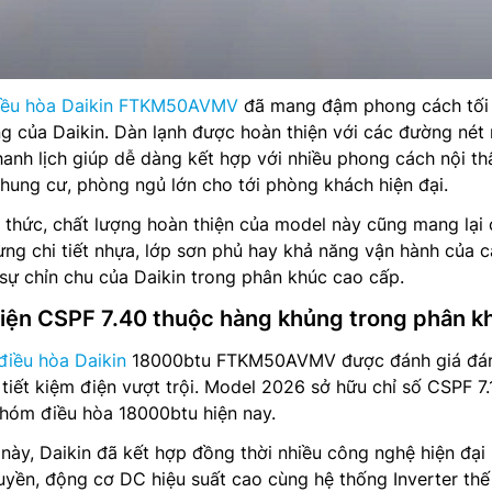
iều hòa Daikin FTKM50AVMV
đã mang đậm phong cách tối 
ng của Daikin. Dàn lạnh được hoàn thiện với các đường né
anh lịch giúp dễ dàng kết hợp với nhiều phong cách nội th
hung cư, phòng ngủ lớn cho tới phòng khách hiện đại.
 thức, chất lượng hoàn thiện của model này cũng mang lại
Từng chi tiết nhựa, lớp sơn phủ hay khả năng vận hành của 
sự chỉn chu của Daikin trong phân khúc cao cấp.
 điện CSPF 7.40 thuộc hàng khủng trong phân k
điều hòa Daikin
18000btu FTKM50AVMV được đánh giá đá
 tiết kiệm điện vượt trội. Model 2026 sở hữu chỉ số CSPF 7.
nhóm điều hòa 18000btu hiện nay.
này, Daikin đã kết hợp đồng thời nhiều công nghệ hiện đại
yền, động cơ DC hiệu suất cao cùng hệ thống Inverter thế