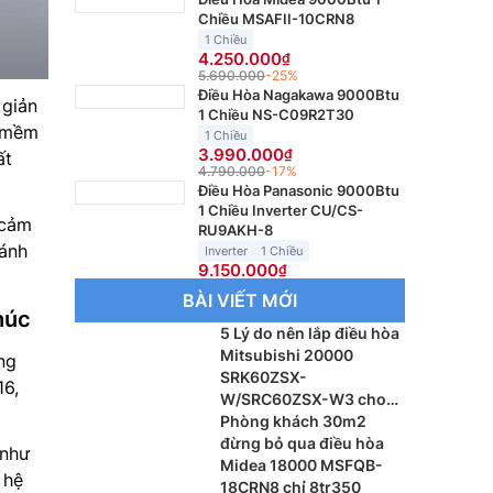
Chiều MSAFII-10CRN8
1 Chiều
4.250.000
5.690.000
-25%
Điều Hòa Nagakawa 9000Btu
giản
1 Chiều NS-C09R2T30
t mềm
1 Chiều
3.990.000
ất
4.790.000
-17%
Điều Hòa Panasonic 9000Btu
1 Chiều Inverter CU/CS-
 cảm
RU9AKH-8
cánh
Inverter
1 Chiều
9.150.000
BÀI VIẾT MỚI
húc
5 Lý do nên lắp điều hòa
Mitsubishi 20000
ng
SRK60ZSX-
16,
W/SRC60ZSX-W3 cho
phòng khách
Phòng khách 30m2
đừng bỏ qua điều hòa
 như
Midea 18000 MSFQB-
 hệ
18CRN8 chỉ 8tr350