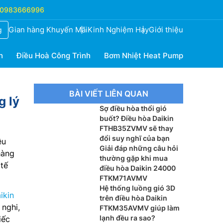
0983666996
Gian hàng Khuyến Mãi
Kinh Nghiệm Hay
Giới thiệu
g
h
Điều Hoà Công Trình
Bơm Nhiệt Heat Pump
BÀI VIẾT LIÊN QUAN
g lý
Sợ điều hòa thổi gió
buốt? Điều hòa Daikin
FTHB35ZVMV sẽ thay
đổi suy nghĩ của bạn
ều
Giải đáp những câu hỏi
hàng
thường gặp khi mua
tế
điều hòa Daikin 24000
FTKM71AVMV
Hệ thống luồng gió 3D
ikin
trên điều hòa Daikin
nghi,
FTKM35AVMV giúp làm
lạnh đều ra sao?
iếc