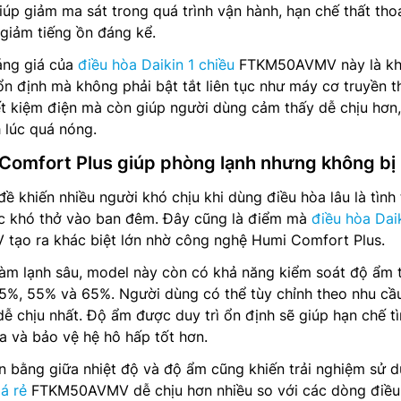
úp giảm ma sát trong quá trình vận hành, hạn chế thất tho
giảm tiếng ồn đáng kể.
áng giá của
điều hòa Daikin 1 chiều
FTKM50AVMV này là k
 ổn định mà không phải bật tắt liên tục như máy cơ truyền t
ết kiệm điện mà còn giúp người dùng cảm thấy dễ chịu hơn,
h lúc quá nóng.
omfort Plus giúp phòng lạnh nhưng không bị
ề khiến nhiều người khó chịu khi dùng điều hòa lâu là tình
c khó thở vào ban đêm. Đây cũng là điểm mà
điều hòa Dai
ạo ra khác biệt lớn nhờ công nghệ Humi Comfort Plus.
 làm lạnh sâu, model này còn có khả năng kiểm soát độ ẩm 
5%, 55% và 65%. Người dùng có thể tùy chỉnh theo nhu cầ
dễ chịu nhất. Độ ẩm được duy trì ổn định sẽ giúp hạn chế t
a và bảo vệ hệ hô hấp tốt hơn.
n bằng giữa nhiệt độ và độ ẩm cũng khiến trải nghiệm sử 
á rẻ
FTKM50AVMV dễ chịu hơn nhiều so với các dòng điều