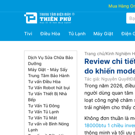
Mua Hàng Onl
Tivi
Điều Hòa
Tủ Lạnh
Máy Giặt
Điện 
Trang chủ
/
Kinh Nghiệm 
Dịch Vụ Sửa Chữa Bảo
Review chi ti
Dưỡng
do khiến mode
Máy Giặt - Máy Sấy
Trung Tâm Bảo Hành
Tác giả: Nguyễn Quyết
Đă
Tư vấn Điều Hòa
Trong năm 2026, điều
Tư Vấn Robot hút bụi
người dùng quan tâm n
Tư Vấn Thiết Bị Nhà
Bếp
loạt công nghệ chăm 
Tư Vấn Tủ Đông
trải nghiệm cho thấy 
Tư Vấn Tủ Lạnh
Tư Vấn Tủ Mát
Không đơn thuần là m
Tư vấn về Bình Nóng
18000btu 1 chiều inve
Lạnh
thông minh và tối ưu 