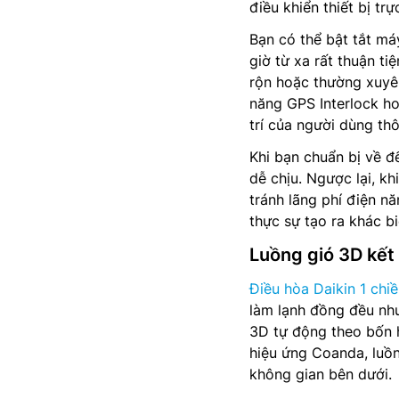
điều khiển thiết bị t
Bạn có thể bật tắt má
giờ từ xa rất thuận ti
rộn hoặc thường xuyên 
năng GPS Interlock h
trí của người dùng th
Khi bạn chuẩn bị về đ
dễ chịu. Ngược lại, kh
tránh lãng phí điện n
thực sự tạo ra khác b
Luồng gió 3D kết
Điều hòa Daikin 1 chi
làm lạnh đồng đều nh
3D tự động theo bốn h
hiệu ứng Coanda, luồn
không gian bên dưới.