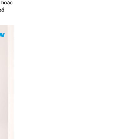
u hoặc
bổ