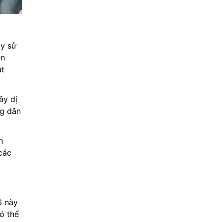
ày sử
ên
ật
ây dị
ng dân
n
các
6 này
ó thể