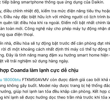
rực tiếp bằng smartphone thông qua ứng dụng của Daikin.
y, điều chỉnh nhiệt độ, kiểm tra mức điện năng tiêu thụ hoặ
ện. Điều này đặc biệt hữu ích với những người có lịch trình 
quên tắt điều hòa khi ra ngoài. Điểm nổi bật nhất chính là
oàn toàn mới. Công nghệ này cho phép máy tự động nhận d
ông qua điện thoại.
ến nhà, điều hòa sẽ tự động bật trước để căn phòng đạt nh
i rời đi một khoảng cách nhất định thì máy có thể tự động 
ăng. Đây là tính năng mang đậm xu hướng smart home hiện 
iệt về trải nghiệm sử dụng hàng ngày.
 hợp Coanda làm lạnh cực dễ chịu
ều 18000btu
FTKM50AVMV còn được đánh giá cao bởi khả 
ưng không gây buốt. Model này được trang bị hệ thống đảo
ướng, giúp hơi lạnh lan tỏa đều khắp căn phòng. Kết hợp 
g khí lạnh sẽ được hướng dọc theo trần nhà trước khi tỏa