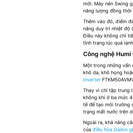
mới. Máy nén Swing gi
năng lượng đồng thời 
Thêm vào đó, điểm đ
năng duy trì nhiệt độ
Điều này không chỉ ti
tình trạng lúc quá lạn
Công nghệ Humi C
Một trong những vấn đ
khô da, khô họng hoặ
inverter
FTKM50AVMV t
Thay vì chỉ tập trung
không khí ở ba mức 4
tế để tạo môi trường 
trạng mất nước trên d
Ngoài ra, khả năng câ
của
điều hòa Daikin gi