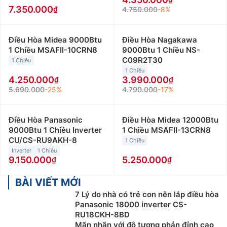
7.350.000
4.750.000
-8%
Điều Hòa Midea 9000Btu
Điều Hòa Nagakawa
1 Chiều MSAFII-10CRN8
9000Btu 1 Chiều NS-
C09R2T30
1 Chiều
1 Chiều
4.250.000
3.990.000
5.690.000
-25%
4.790.000
-17%
Điều Hòa Panasonic
Điều Hòa Midea 12000Btu
9000Btu 1 Chiều Inverter
1 Chiều MSAFII-13CRN8
CU/CS-RU9AKH-8
1 Chiều
Inverter
1 Chiều
9.150.000
5.250.000
BÀI VIẾT MỚI
7 Lý do nhà có trẻ con nên lắp điều hòa
Panasonic 18000 inverter CS-
RU18CKH-8BD
Mãn nhãn với độ tương phản đỉnh cao