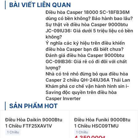
BÀI VIẾT LIÊN QUAN
Điều hòa Casper 18000 SC-18FB36M
dùng có bền không? Bảo hành bao lâu?
Sự thật về điều hòa Casper 9000btu
JC-09IU36: Giá dưới 5 triệu liệu có bền
không?
Ý nghĩa các ký hiệu trên điều khiển
điều hòa Casper bạn đã biết chưa?
Đánh giá điều hòa Casper 9000btu
GC-09IB36: Giá rẻ có đi đôi với chất
lượng?
Nhà có trẻ nhỏ đừng bỏ qua điều hòa
Casper 2 chiều QH-24IU36A Thái Lan
Khám phá cơ chế vận hành hình sin i-
Saving độc quyền trên điều hòa
Casper Inverter
SẢN PHẨM HOT
Điều Hòa Daikin 9000Btu
Điều Hòa Funiki 9000Btu
1 Chiều FTF25XAV1V
1 Chiều HSC09TMU
1 Chiều
1 Chiều
4.350.000