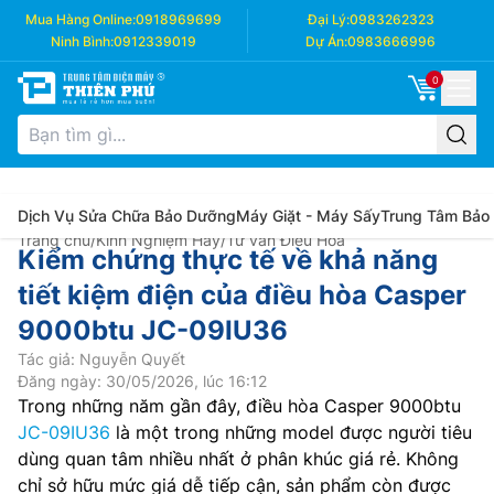
Mua Hàng Online:
0918969699
Đại Lý:
0983262323
Ninh Bình:
0912339019
Dự Án:
0983666996
0
Dịch Vụ Sửa Chữa Bảo Dưỡng
Máy Giặt - Máy Sấy
Trung Tâm Bảo
Trang chủ
/
Kinh Nghiệm Hay
/
Tư vấn Điều Hòa
Kiểm chứng thực tế về khả năng
tiết kiệm điện của điều hòa Casper
9000btu JC-09IU36
Tác giả: Nguyễn Quyết
Đăng ngày: 30/05/2026, lúc 16:12
Trong những năm gần đây, điều hòa Casper 9000btu
JC-09IU36
là một trong những model được người tiêu
dùng quan tâm nhiều nhất ở phân khúc giá rẻ. Không
chỉ sở hữu mức giá dễ tiếp cận, sản phẩm còn được