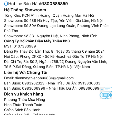
Hotline Bảo Hành:
1800585859
Hệ Thống Showroom
Tổng Kho: KCN Vĩnh Hoàng, Quận Hoàng Mai, Hà Nội
Showroom: Số 488 Hà Huy Tập, Yên Viên, Gia Lâm, Hà Nội
Showroom: Số 89A Đường Lạc Long Quân, Phường Vĩnh Phúc,
Phú Thọ
Showroom: Số 331 Nguyễn Huệ, Ninh Phong, Ninh Bình
Công Ty Cổ Phần Điện Máy Thiên Phú
MST: 0107333989
Đăng Ký Thay Đổi Lần Thứ: 8, Ngày 05 tháng 09 năm 2024
Nơi Cấp: Phòng DKKD - Sở Kế Hoạch và Đầu Tư TP Hà Nội
Địa Chỉ Trụ Sở: Số 2, Ngách 765/27, Đường Nguyễn Văn Linh,
Tổ 5 P.Sài Đồng, Q.Long Biên, TP.Hà Nội, Việt Nam
Liên hệ Với Chúng Tôi
Email:
dienmaythienphu6886@gmail.com
Bán Buôn:
0983262323
- Nhà Thầu Dự Án:
0913836633
Bán Buôn:
0983666996
- Nhà Thầu Dự Án:
0983666996
Dịch vụ khách hàng
Phương Thức Mua Hàng
Hình Thức Thanh Toán
Chính Sách Bảo Hành
Chính sách Đổi – Trả hàng hóa