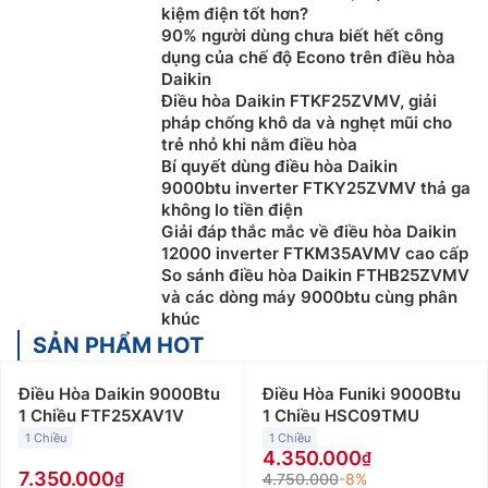
kiệm điện tốt hơn?
90% người dùng chưa biết hết công
dụng của chế độ Econo trên điều hòa
Daikin
Điều hòa Daikin FTKF25ZVMV, giải
pháp chống khô da và nghẹt mũi cho
trẻ nhỏ khi nằm điều hòa
Bí quyết dùng điều hòa Daikin
9000btu inverter FTKY25ZVMV thả ga
không lo tiền điện
Giải đáp thắc mắc về điều hòa Daikin
12000 inverter FTKM35AVMV cao cấp
So sánh điều hòa Daikin FTHB25ZVMV
và các dòng máy 9000btu cùng phân
khúc
SẢN PHẨM HOT
Điều Hòa Daikin 9000Btu
Điều Hòa Funiki 9000Btu
1 Chiều FTF25XAV1V
1 Chiều HSC09TMU
1 Chiều
1 Chiều
4.350.000
7.350.000
4.750.000
-8%