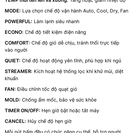
TEMP mũi tên lên và xuống:
Tăng hoặc giảm nhiệt độ
MODE:
Lựa chọn chế độ vận hành Auto, Cool, Dry, Fan
POWERFUL:
Làm lạnh siêu nhanh
ECONO:
Chế độ tiết kiệm điện năng
COMFORT:
Chế độ gió dễ chịu, tránh thổi trực tiếp
vào người
QUIET:
Chế độ hoạt động yên tĩnh, phù hợp khi ngủ
STREAMER:
Kích hoạt hệ thống lọc khí khử mùi, diệt
khuẩn
FAN:
Điều chỉnh tốc độ quạt gió
MOLD:
Chống ẩm mốc, bảo vệ sức khỏe
TIMER ON/OFF:
Hẹn giờ bật hoặc tắt máy
CANCEL:
Hủy chế độ hẹn giờ
Mỗi nút bấm đều có chức năng cụ thể, hỗ trợ người