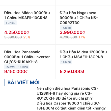
Điều Hòa Midea 9000Btu
Điều Hòa Nagakawa
1 Chiều MSAFII-10CRN8
9000Btu 1 Chiều NS-
C09R2T30
1 Chiều
1 Chiều
4.250.000
3.990.000
5.690.000
-25%
4.790.000
-17%
Điều Hòa Panasonic
Điều Hòa Midea 12000Btu
9000Btu 1 Chiều Inverter
1 Chiều MSAFII-13CRN8
CU/CS-RU9AKH-8
1 Chiều
Inverter
1 Chiều
9.150.000
5.250.000
BÀI VIẾT MỚI
Nên chọn điều hòa Panasonic CS-
U12BKH-8 hay dòng giá rẻ CS-
RU12CKH-8D để tối ưu chi phí?
Điều hòa Casper 18000 1 chiều SC-
18FB36M có tiết kiệm điện tốt không?