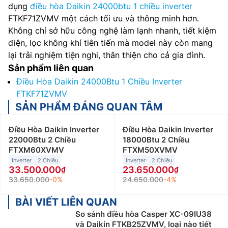
dụng
điều hòa Daikin 24000btu 1 chiều inverter
FTKF71ZVMV một cách tối ưu và thông minh hơn.
Không chỉ sở hữu công nghệ làm lạnh nhanh, tiết kiệm
điện, lọc không khí tiên tiến mà model này còn mang
lại trải nghiệm tiện nghi, thân thiện cho cả gia đình.
Sản phẩm liên quan
Điều Hòa Daikin 24000Btu 1 Chiều Inverter
FTKF71ZVMV
SẢN PHẨM ĐÁNG QUAN TÂM
Điều Hòa Daikin Inverter
Điều Hòa Daikin Inverter
22000Btu 2 Chiều
18000Btu 2 Chiều
FTXM60XVMV
FTXM50XVMV
Inverter
2 Chiều
Inverter
2 Chiều
33.500.000
23.650.000
33.650.000
-0%
24.650.000
-4%
BÀI VIẾT LIÊN QUAN
So sánh điều hòa Casper XC-09IU38
và Daikin FTKB25ZVMV, loại nào tiết