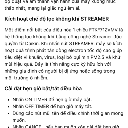
độ quạt và âm thanh vận hành của máy xuống mức
thấp nhất, mang lại giấc ngủ êm ái.
Kích hoạt chế độ lọc không khí STREAMER
Một điểm nổi bật của điều hòa 1 chiều FTKF71ZVMV là
hệ thống lọc không khí bằng công nghệ Streamer độc
quyền từ Daikin. Khi nhấn nút STREAMER, máy sẽ kích
hoạt quá trình phát tán dòng electron tốc độ cao giúp
tiêu diệt vi khuẩn, virus, loại bỏ bụi mịn PM2.5 và khử
mùi hiệu quả. Đây là tính năng cực kỳ hữu ích với
những gia đình có người bị dị ứng hoặc sống trong
môi trường ô nhiễm.
Cài đặt hẹn giờ bật/tắt điều hòa
Nhấn ON TIMER để hẹn giờ máy bật.
Nhấn OFF TIMER để hẹn giờ máy tắt.
Dùng các nút mũi tên để điều chỉnh thời gian mong
muốn.
Nhấn CANCEL nếu bạn muốn xóa cài đặt hẹn giờ.