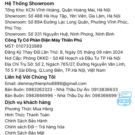
Hệ Thống Showroom
Tổng Kho: KCN Vĩnh Hoàng, Quận Hoàng Mai, Hà Nội
Showroom: Số 488 Hà Huy Tập, Yên Viên, Gia Lâm, Hà Nội
Showroom: Số 89A Đường Lạc Long Quân, Phường Vĩnh Phúc,
Phú Thọ
Showroom: Số 331 Nguyễn Huệ, Ninh Phong, Ninh Bình
Công Ty Cổ Phần Điện Máy Thiên Phú
MST: 0107333989
Đăng Ký Thay Đổi Lần Thứ: 8, Ngày 05 tháng 09 năm 2024
Nơi Cấp: Phòng DKKD - Sở Kế Hoạch và Đầu Tư TP Hà Nội
Địa Chỉ Trụ Sở: Số 2, Ngách 765/27, Đường Nguyễn Văn Linh,
Tổ 5 P.Sài Đồng, Q.Long Biên, TP.Hà Nội, Việt Nam
Liên hệ Với Chúng Tôi
Email:
dienmaythienphu6886@gmail.com
Bán Buôn:
0983262323
- Nhà Thầu Dự Án:
0913836633
Bán Buôn:
0983666996
- Nhà Thầu Dự Án:
0983666996
Dịch vụ khách hàng
Phương Thức Mua Hàng
Hình Thức Thanh Toán
Chính Sách Bảo Hành
Chính sách Đổi – Trả hàng hóa
Chính Sách Bảo Mật