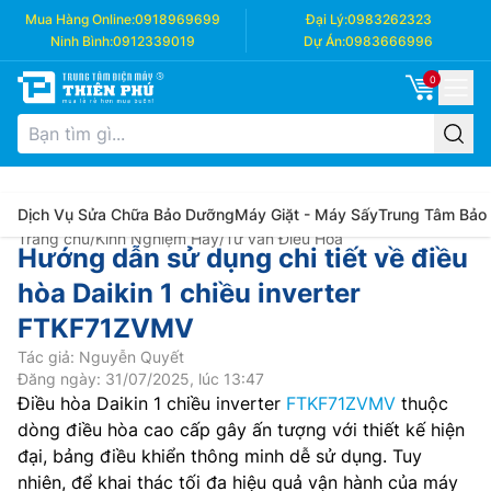
Mua Hàng Online:
0918969699
Đại Lý:
0983262323
Ninh Bình:
0912339019
Dự Án:
0983666996
0
Dịch Vụ Sửa Chữa Bảo Dưỡng
Máy Giặt - Máy Sấy
Trung Tâm Bảo
Trang chủ
/
Kinh Nghiệm Hay
/
Tư vấn Điều Hòa
Hướng dẫn sử dụng chi tiết về điều
hòa Daikin 1 chiều inverter
FTKF71ZVMV
Tác giả: Nguyễn Quyết
Đăng ngày: 31/07/2025, lúc 13:47
Điều hòa Daikin 1 chiều inverter
FTKF71ZVMV
thuộc
dòng điều hòa cao cấp gây ấn tượng với thiết kế hiện
đại, bảng điều khiển thông minh dễ sử dụng. Tuy
nhiên, để khai thác tối đa hiệu quả vận hành của máy