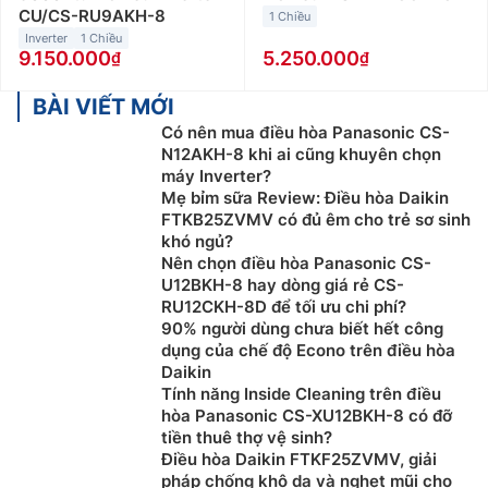
CU/CS-RU9AKH-8
1 Chiều
Inverter
1 Chiều
9.150.000
5.250.000
BÀI VIẾT MỚI
Có nên mua điều hòa Panasonic CS-
N12AKH-8 khi ai cũng khuyên chọn
máy Inverter?
Mẹ bỉm sữa Review: Điều hòa Daikin
FTKB25ZVMV có đủ êm cho trẻ sơ sinh
khó ngủ?
Nên chọn điều hòa Panasonic CS-
U12BKH-8 hay dòng giá rẻ CS-
RU12CKH-8D để tối ưu chi phí?
90% người dùng chưa biết hết công
dụng của chế độ Econo trên điều hòa
Daikin
Tính năng Inside Cleaning trên điều
hòa Panasonic CS-XU12BKH-8 có đỡ
tiền thuê thợ vệ sinh?
Điều hòa Daikin FTKF25ZVMV, giải
pháp chống khô da và nghẹt mũi cho