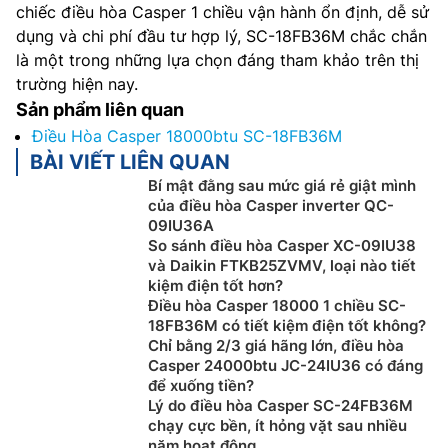
chiếc điều hòa Casper 1 chiều vận hành ổn định, dễ sử
dụng và chi phí đầu tư hợp lý, SC-18FB36M chắc chắn
là một trong những lựa chọn đáng tham khảo trên thị
trường hiện nay.
Sản phẩm liên quan
Điều Hòa Casper 18000btu SC-18FB36M
BÀI VIẾT LIÊN QUAN
Bí mật đằng sau mức giá rẻ giật mình
của điều hòa Casper inverter QC-
09IU36A
So sánh điều hòa Casper XC-09IU38
và Daikin FTKB25ZVMV, loại nào tiết
kiệm điện tốt hơn?
Điều hòa Casper 18000 1 chiều SC-
18FB36M có tiết kiệm điện tốt không?
Chỉ bằng 2/3 giá hãng lớn, điều hòa
Casper 24000btu JC-24IU36 có đáng
để xuống tiền?
Lý do điều hòa Casper SC-24FB36M
chạy cực bền, ít hỏng vặt sau nhiều
năm hoạt động