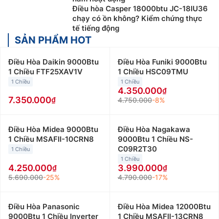
Điều hòa Casper 18000btu JC-18IU36
chạy có ồn không? Kiểm chứng thực
tế tiếng động
SẢN PHẨM HOT
Điều Hòa Daikin 9000Btu
Điều Hòa Funiki 9000Btu
1 Chiều FTF25XAV1V
1 Chiều HSC09TMU
1 Chiều
1 Chiều
4.350.000
7.350.000
4.750.000
-8%
Điều Hòa Midea 9000Btu
Điều Hòa Nagakawa
1 Chiều MSAFII-10CRN8
9000Btu 1 Chiều NS-
C09R2T30
1 Chiều
1 Chiều
4.250.000
3.990.000
5.690.000
-25%
4.790.000
-17%
Điều Hòa Panasonic
Điều Hòa Midea 12000Btu
9000Btu 1 Chiều Inverter
1 Chiều MSAFII-13CRN8