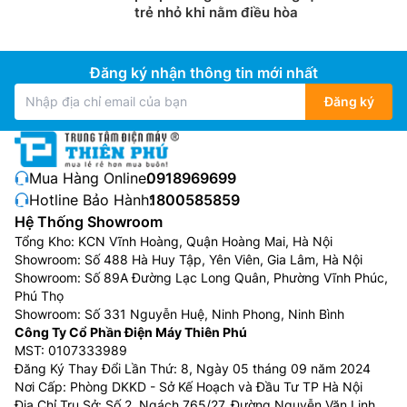
trẻ nhỏ khi nằm điều hòa
Đăng ký nhận thông tin mới nhất
Đăng ký
Mua Hàng Online:
0918969699
Hotline Bảo Hành:
1800585859
Hệ Thống Showroom
Tổng Kho: KCN Vĩnh Hoàng, Quận Hoàng Mai, Hà Nội
Showroom: Số 488 Hà Huy Tập, Yên Viên, Gia Lâm, Hà Nội
Showroom: Số 89A Đường Lạc Long Quân, Phường Vĩnh Phúc,
Phú Thọ
Showroom: Số 331 Nguyễn Huệ, Ninh Phong, Ninh Bình
Công Ty Cổ Phần Điện Máy Thiên Phú
MST: 0107333989
Đăng Ký Thay Đổi Lần Thứ: 8, Ngày 05 tháng 09 năm 2024
Nơi Cấp: Phòng DKKD - Sở Kế Hoạch và Đầu Tư TP Hà Nội
Địa Chỉ Trụ Sở: Số 2, Ngách 765/27, Đường Nguyễn Văn Linh,