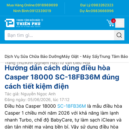
Mua Hàng Online:
0918969699
Đại Lý:
0983262323
Ninh Bình:
0912339019
Dự Án:
0983666996
0
Dịch Vụ Sửa Chữa Bảo Dưỡng
Máy Giặt - Máy Sấy
Trung Tâm Bảo
Trang chủ
/
Kinh Nghiệm Hay
/
Tư vấn Điều Hòa
Hướng dẫn cách dùng điều hòa
Casper 18000 SC-18FB36M đúng
cách tiết kiệm điện
Tác giả: Nguyễn Ngọc Anh
Đăng ngày: 05/06/2026, lúc 17:12
Điều hòa Casper 18000
SC-18FB36M
là mẫu điều hòa
Casper 1 chiều mới năm 2026 với khả năng làm lạnh
nhanh Turbo, chế độ BabyCare, tự làm sạch iClean và
dàn tản nhiệt mạ vàng bền bỉ. Vậy sử dụng điều hòa