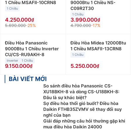
1 Chiều MSAFII-10CRN8
9000Btu 1 Chiều NS-
C09R2T30
1 Chiều
1 Chiều
4.250.000
3.990.000
5.690.000
-25%
4.790.000
-17%
Điều Hòa Panasonic
Điều Hòa Midea 12000Btu
9000Btu 1 Chiều Inverter
1 Chiều MSAFII-13CRN8
CU/CS-RU9AKH-8
1 Chiều
Inverter
1 Chiều
9.150.000
5.250.000
BÀI VIẾT MỚI
So sánh điều hòa Panasonic CS-
XU18BKH-8 và dòng CS-U18BKH-8:
Đâu là sự khác biệt?
Sợ điều hòa thổi gió buốt? Điều hòa
Daikin FTHB35ZVMV sẽ thay đổi suy
nghĩ của bạn
Giải đáp những câu hỏi thường gặp khi
mua điều hòa Daikin 24000