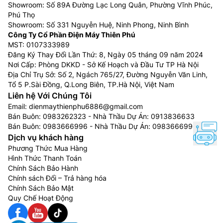
Showroom: Số 89A Đường Lạc Long Quân, Phường Vĩnh Phúc,
Phú Thọ
Showroom: Số 331 Nguyễn Huệ, Ninh Phong, Ninh Bình
Công Ty Cổ Phần Điện Máy Thiên Phú
MST: 0107333989
Đăng Ký Thay Đổi Lần Thứ: 8, Ngày 05 tháng 09 năm 2024
Nơi Cấp: Phòng DKKD - Sở Kế Hoạch và Đầu Tư TP Hà Nội
Địa Chỉ Trụ Sở: Số 2, Ngách 765/27, Đường Nguyễn Văn Linh,
Tổ 5 P.Sài Đồng, Q.Long Biên, TP.Hà Nội, Việt Nam
Liên hệ Với Chúng Tôi
Email:
dienmaythienphu6886@gmail.com
Bán Buôn:
0983262323
- Nhà Thầu Dự Án:
0913836633
Bán Buôn:
0983666996
- Nhà Thầu Dự Án:
0983666996
Dịch vụ khách hàng
Phương Thức Mua Hàng
Hình Thức Thanh Toán
Chính Sách Bảo Hành
Chính sách Đổi – Trả hàng hóa
Chính Sách Bảo Mật
Quy Chế Hoạt Động