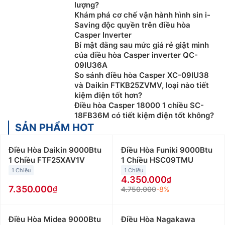
lượng?
Khám phá cơ chế vận hành hình sin i-
Saving độc quyền trên điều hòa
Casper Inverter
Bí mật đằng sau mức giá rẻ giật mình
của điều hòa Casper inverter QC-
09IU36A
So sánh điều hòa Casper XC-09IU38
và Daikin FTKB25ZVMV, loại nào tiết
kiệm điện tốt hơn?
Điều hòa Casper 18000 1 chiều SC-
18FB36M có tiết kiệm điện tốt không?
SẢN PHẨM HOT
Điều Hòa Daikin 9000Btu
Điều Hòa Funiki 9000Btu
1 Chiều FTF25XAV1V
1 Chiều HSC09TMU
1 Chiều
1 Chiều
4.350.000
7.350.000
4.750.000
-8%
Điều Hòa Midea 9000Btu
Điều Hòa Nagakawa