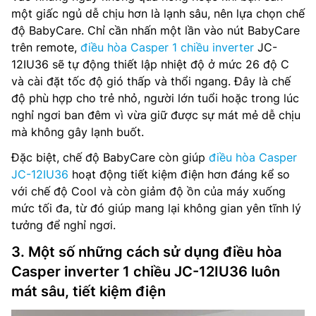
một giấc ngủ dễ chịu hơn là lạnh sâu, nên lựa chọn chế
độ BabyCare. Chỉ cần nhấn một lần vào nút BabyCare
trên remote,
điều hòa Casper 1 chiều inverter
JC-
12IU36 sẽ tự động thiết lập nhiệt độ ở mức 26 độ C
và cài đặt tốc độ gió thấp và thổi ngang. Đây là chế
độ phù hợp cho trẻ nhỏ, người lớn tuổi hoặc trong lúc
nghỉ ngơi ban đêm vì vừa giữ được sự mát mẻ dễ chịu
mà không gây lạnh buốt.
Đặc biệt, chế độ BabyCare còn giúp
điều hòa Casper
JC-12IU36
hoạt động tiết kiệm điện hơn đáng kể so
với chế độ Cool và còn giảm độ ồn của máy xuống
mức tối đa, từ đó giúp mang lại không gian yên tĩnh lý
tưởng để nghỉ ngơi.
3. Một số những cách sử dụng điều hòa
Casper inverter 1 chiều JC-12IU36 luôn
mát sâu, tiết kiệm điện