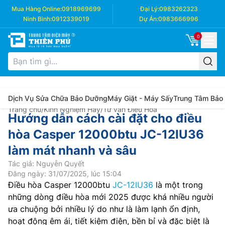
Mua Hàng Online:
0918969699
Đại Lý:
0983262323
Ninh Bình:
0912339019
Dự Án:
0983666996
0
Dịch Vụ Sửa Chữa Bảo Dưỡng
Máy Giặt - Máy Sấy
Trung Tâm Bảo
Trang chủ
/
Kinh Nghiệm Hay
/
Tư vấn Điều Hòa
Hướng dẫn cách cài đặt cho điều
hòa Casper 12000btu JC-12IU36
làm mát nhanh và sâu
Tác giả: Nguyễn Quyết
Đăng ngày: 31/07/2025, lúc 15:04
Điều hòa Casper 12000btu
JC-12IU36
là một trong
những dòng điều hòa mới 2025 được khá nhiều người
ưa chuộng bởi nhiều lý do như là làm lạnh ổn định,
hoạt động êm ái, tiết kiệm điện, bền bỉ và đặc biệt là