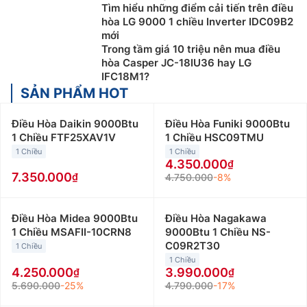
Tìm hiểu những điểm cải tiến trên điều
hòa LG 9000 1 chiều Inverter IDC09B2
mới
Trong tầm giá 10 triệu nên mua điều
hòa Casper JC-18IU36 hay LG
IFC18M1?
SẢN PHẨM HOT
Điều Hòa Daikin 9000Btu
Điều Hòa Funiki 9000Btu
1 Chiều FTF25XAV1V
1 Chiều HSC09TMU
1 Chiều
1 Chiều
4.350.000
7.350.000
4.750.000
-8%
Điều Hòa Midea 9000Btu
Điều Hòa Nagakawa
1 Chiều MSAFII-10CRN8
9000Btu 1 Chiều NS-
C09R2T30
1 Chiều
1 Chiều
4.250.000
3.990.000
5.690.000
-25%
4.790.000
-17%