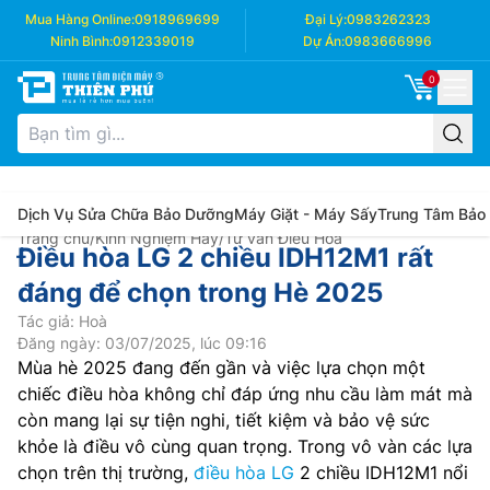
Mua Hàng Online:
0918969699
Đại Lý:
0983262323
Ninh Bình:
0912339019
Dự Án:
0983666996
0
Dịch Vụ Sửa Chữa Bảo Dưỡng
Máy Giặt - Máy Sấy
Trung Tâm Bảo
Trang chủ
/
Kinh Nghiệm Hay
/
Tư vấn Điều Hòa
Điều hòa LG 2 chiều IDH12M1 rất
đáng để chọn trong Hè 2025
Tác giả: Hoà
Đăng ngày: 03/07/2025, lúc 09:16
Mùa hè 2025 đang đến gần và việc lựa chọn một
chiếc điều hòa không chỉ đáp ứng nhu cầu làm mát mà
còn mang lại sự tiện nghi, tiết kiệm và bảo vệ sức
khỏe là điều vô cùng quan trọng. Trong vô vàn các lựa
chọn trên thị trường,
điều hòa LG
2 chiều IDH12M1 nổi