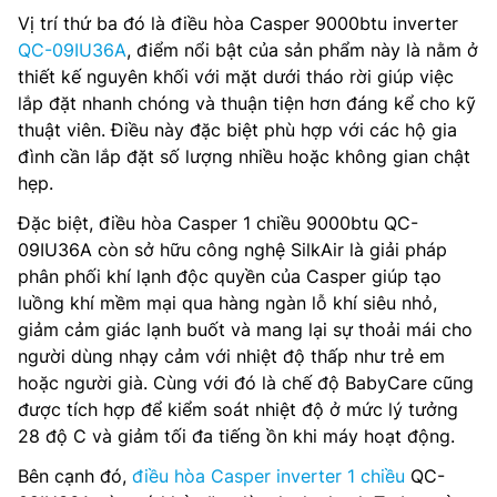
Vị trí thứ ba đó là điều hòa Casper 9000btu inverter
QC-09IU36A
, điểm nổi bật của sản phẩm này là nằm ở
thiết kế nguyên khối với mặt dưới tháo rời giúp việc
lắp đặt nhanh chóng và thuận tiện hơn đáng kể cho kỹ
thuật viên. Điều này đặc biệt phù hợp với các hộ gia
đình cần lắp đặt số lượng nhiều hoặc không gian chật
hẹp.
Đặc biệt, điều hòa Casper 1 chiều 9000btu QC-
09IU36A còn sở hữu công nghệ SilkAir là giải pháp
phân phối khí lạnh độc quyền của Casper giúp tạo
luồng khí mềm mại qua hàng ngàn lỗ khí siêu nhỏ,
giảm cảm giác lạnh buốt và mang lại sự thoải mái cho
người dùng nhạy cảm với nhiệt độ thấp như trẻ em
hoặc người già. Cùng với đó là chế độ BabyCare cũng
được tích hợp để kiểm soát nhiệt độ ở mức lý tưởng
28 độ C và giảm tối đa tiếng ồn khi máy hoạt động.
Bên cạnh đó,
điều hòa Casper inverter 1 chiều
QC-