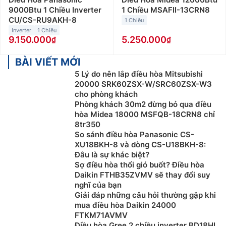
9000Btu 1 Chiều Inverter
1 Chiều MSAFII-13CRN8
CU/CS-RU9AKH-8
1 Chiều
Inverter
1 Chiều
9.150.000
5.250.000
BÀI VIẾT MỚI
5 Lý do nên lắp điều hòa Mitsubishi
20000 SRK60ZSX-W/SRC60ZSX-W3
cho phòng khách
Phòng khách 30m2 đừng bỏ qua điều
hòa Midea 18000 MSFQB-18CRN8 chỉ
8tr350
So sánh điều hòa Panasonic CS-
XU18BKH-8 và dòng CS-U18BKH-8:
Đâu là sự khác biệt?
Sợ điều hòa thổi gió buốt? Điều hòa
Daikin FTHB35ZVMV sẽ thay đổi suy
nghĩ của bạn
Giải đáp những câu hỏi thường gặp khi
mua điều hòa Daikin 24000
FTKM71AVMV
Điều hòa Gree 2 chiều inverter BD18HI