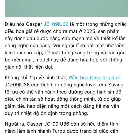
Điều hòa Casper
JC-09IU36
là một trong những chiếc
điều hòa giá rẻ được cho ra mắt ở 2025, sản phẩm
này đánh dấu bước nâng cấp mạnh mẽ về thiết kế lẫn
công nghệ của hãng. Với ngoại hình bắt mắt nhờ viền
kim loại cao cấp, bề mặt bóng sang trọng và các góc
bo mềm mại, model này dễ dàng hòa hợp với không
gian nội thất hiện đại.
Không chỉ đẹp về hình thức,
điều hòa Casper giá rẻ
JC-09IU36 còn tích hợp công nghệ Inverter i-Saving
tối ưu có thể vận hành theo đường cong hình sin để
điều chỉnh tần số hoạt động thông minh, từ đó giúp
giảm tiêu hao điện năng một cách đáng kể mà vẫn
duy trì nhiệt độ ổn định trong phòng.
Ngoài ra, Casper JC-09IU36 còn sở hữu thêm tính
năng làm lạnh nhanh Turbo được trang bị giúp căn