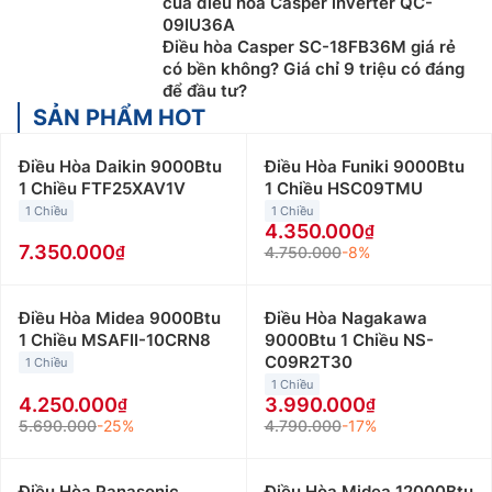
của điều hòa Casper inverter QC-
09IU36A
Điều hòa Casper SC-18FB36M giá rẻ
có bền không? Giá chỉ 9 triệu có đáng
để đầu tư?
SẢN PHẨM HOT
Điều Hòa Daikin 9000Btu
Điều Hòa Funiki 9000Btu
1 Chiều FTF25XAV1V
1 Chiều HSC09TMU
1 Chiều
1 Chiều
4.350.000
7.350.000
4.750.000
-8%
Điều Hòa Midea 9000Btu
Điều Hòa Nagakawa
1 Chiều MSAFII-10CRN8
9000Btu 1 Chiều NS-
C09R2T30
1 Chiều
1 Chiều
4.250.000
3.990.000
5.690.000
-25%
4.790.000
-17%
Điều Hòa Panasonic
Điều Hòa Midea 12000Btu