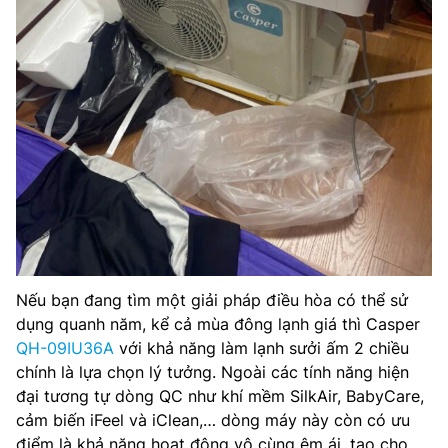
Nếu bạn đang tìm một giải pháp điều hòa có thể sử
dụng quanh năm, kể cả mùa đông lạnh giá thì Casper
QH-09IU36A
với khả năng làm lạnh sưởi ấm 2 chiều
chính là lựa chọn lý tưởng. Ngoài các tính năng hiện
đại tương tự dòng QC như khí mềm SilkAir, BabyCare,
cảm biến iFeel và iClean,… dòng máy này còn có ưu
điểm là khả năng hoạt động vô cùng êm ái, tạo cho