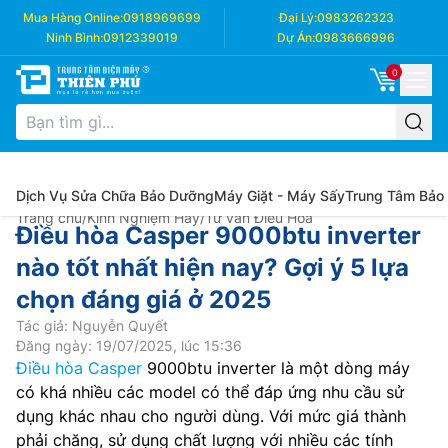
Mua Hàng Online:
0918969699
Đại Lý:
0983262323
Ninh Bình:
0912339019
Dự Án:
0983666996
0
Dịch Vụ Sửa Chữa Bảo Dưỡng
Máy Giặt - Máy Sấy
Trung Tâm Bảo
Trang chủ
/
Kinh Nghiệm Hay
/
Tư vấn Điều Hòa
Điều hòa Casper 9000btu inverter
nào tốt nhất hiện nay? Gợi ý 5 lựa
chọn đáng giá ở 2025
Tác giả: Nguyễn Quyết
Đăng ngày: 19/07/2025, lúc 15:36
Điều hòa Casper
9000btu inverter là một dòng máy
có khá nhiều các model có thể đáp ứng nhu cầu sử
dụng khác nhau cho người dùng. Với mức giá thành
phải chăng, sử dụng chất lượng với nhiều các tính