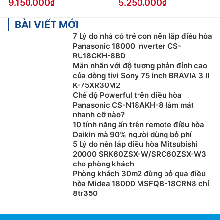
9.150.000
5.250.000
BÀI VIẾT MỚI
7 Lý do nhà có trẻ con nên lắp điều hòa
Panasonic 18000 inverter CS-
RU18CKH-8BD
Mãn nhãn với độ tương phản đỉnh cao
của dòng tivi Sony 75 inch BRAVIA 3 II
K-75XR30M2
Chế độ Powerful trên điều hòa
Panasonic CS-N18AKH-8 làm mát
nhanh cỡ nào?
10 tính năng ẩn trên remote điều hòa
Daikin mà 90% người dùng bỏ phí
5 Lý do nên lắp điều hòa Mitsubishi
20000 SRK60ZSX-W/SRC60ZSX-W3
cho phòng khách
Phòng khách 30m2 đừng bỏ qua điều
hòa Midea 18000 MSFQB-18CRN8 chỉ
8tr350