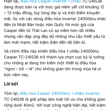
Hiện tại,
điều hòa Casper inverter 1 chiều
TC-24IS36
đang được bán ra với mức giá niêm yết chỉ khoảng 12
– 13 triệu đồng, tùy từng đại lý và thời điểm khuyến
mãi. So với các dòng điều hòa inverter 24000btu khác
đến từ Nhật Bản hoặc Hàn Quốc thì mức giá của
Casper đến từ Thái Lan có sự mềm hơn rất nhiều
nhưng vẫn đáp ứng đầy đủ những nhu cầu thiết yếu từ
làm mát mạnh, tiết kiệm điện đến độ bền bỉ.
Và chính điều này khiến điều hòa 1 chiều 24000btu
Casper TC-24IS36 trở thành lựa chọn cực kỳ lý tưởng
cho những ai đang tìm kiếm một thiết bị điều hòa
“ngon – bổ – rẻ” cho không gian lớn trong mùa hè oi
bức năm nay.
Lời kết
Tóm lại,
điều hòa Casper 24000btu 1 chiều inverter
TC-24IS36 là giải pháp làm mát tối ưu cho không gian
rộng dưới 40m2. Với loạt công nghệ hiện đại, tiết kiệm