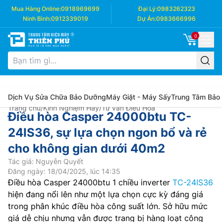
Mua Hàng Online:
0918969699
Đại Lý:
0983262323
Ninh Bình:
0912339019
Dự Án:
0983666996
0
Dịch Vụ Sửa Chữa Bảo Dưỡng
Máy Giặt - Máy Sấy
Trung Tâm Bảo
Trang chủ
/
Kinh Nghiệm Hay
/
Tư vấn Điều Hòa
Điều hòa Casper 24000btu TC-
24IS36, sự lựa chọn ngon bổ và rẻ
cho không gian dưới 40m2
Tác giả: Nguyễn Quyết
Đăng ngày: 18/04/2025, lúc 14:35
Điều hòa Casper 24000btu 1 chiều inverter
TC-24IS36
hiện đang nổi lên như một lựa chọn cực kỳ đáng giá
trong phân khúc điều hòa công suất lớn. Sở hữu mức
giá dễ chịu nhưng vẫn được trang bị hàng loạt công