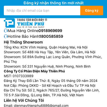
Đăng ký nhận thông tin mới nhất
Đăng ký
Mua Hàng Online:
0918969699
Hotline Bảo Hành:
1800585859
Hệ Thống Showroom
Tổng Kho: KCN Vĩnh Hoàng, Quận Hoàng Mai, Hà Nội
Showroom: Số 488 Hà Huy Tập, Yên Viên, Gia Lâm, Hà Nội
Showroom: Số 89A Đường Lạc Long Quân, Phường Vĩnh Phúc,
Phú Thọ
Showroom: Số 331 Nguyễn Huệ, Ninh Phong, Ninh Bình
Công Ty Cổ Phần Điện Máy Thiên Phú
MST: 0107333989
Đăng Ký Thay Đổi Lần Thứ: 8, Ngày 05 tháng 09 năm 2024
Nơi Cấp: Phòng DKKD - Sở Kế Hoạch và Đầu Tư TP Hà Nội
Địa Chỉ Trụ Sở: Số 2, Ngách 765/27, Đường Nguyễn Văn Linh,
Tổ 5 P.Sài Đồng, Q.Long Biên, TP.Hà Nội, Việt Nam
Liên hệ Với Chúng Tôi
Email:
dienmaythienphu6886@gmail.com