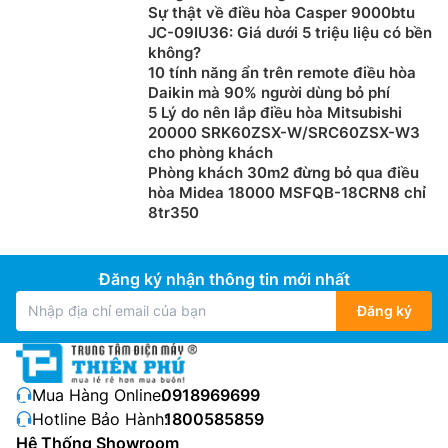
Sự thật về điều hòa Casper 9000btu
JC-09IU36: Giá dưới 5 triệu liệu có bền
không?
10 tính năng ẩn trên remote điều hòa
Daikin mà 90% người dùng bỏ phí
5 Lý do nên lắp điều hòa Mitsubishi
20000 SRK60ZSX-W/SRC60ZSX-W3
cho phòng khách
Phòng khách 30m2 đừng bỏ qua điều
hòa Midea 18000 MSFQB-18CRN8 chỉ
8tr350
Đăng ký nhận thông tin mới nhất
Đăng ký
Mua Hàng Online:
0918969699
Hotline Bảo Hành:
1800585859
Hệ Thống Showroom