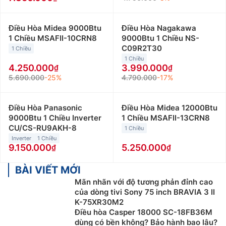
Điều Hòa Midea 9000Btu
Điều Hòa Nagakawa
1 Chiều MSAFII-10CRN8
9000Btu 1 Chiều NS-
C09R2T30
1 Chiều
1 Chiều
4.250.000
3.990.000
5.690.000
-25%
4.790.000
-17%
Điều Hòa Panasonic
Điều Hòa Midea 12000Btu
9000Btu 1 Chiều Inverter
1 Chiều MSAFII-13CRN8
CU/CS-RU9AKH-8
1 Chiều
Inverter
1 Chiều
9.150.000
5.250.000
BÀI VIẾT MỚI
Mãn nhãn với độ tương phản đỉnh cao
của dòng tivi Sony 75 inch BRAVIA 3 II
K-75XR30M2
Điều hòa Casper 18000 SC-18FB36M
dùng có bền không? Bảo hành bao lâu?