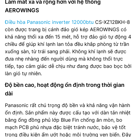
Làm mát xa và rộng hơn với hệ thống
AEROWINGS
Điều hòa Panasonic inverter 12000btu
CS-XZ12BKH-8
còn được trang bị cánh đảo gió kép AEROWINGS có
khả năng thổi xa đến 15 mét, hỗ trợ đảo gió tự động 4
chiều để giúp khí lạnh lan tỏa đều khắp phòng từ trần
xuống sàn, từ trái sang phải. Không khí lạnh sẽ được
đưa nhẹ nhàng đến người dùng mà không thổi trực
tiếp, tạo cảm giác dễ chịu như đang được bao bọc bởi
làn gió tự nhiên.
Độ bền cao, hoạt động ổn định trong thời gian
dài
Panasonic rất chú trọng độ bền và khả năng vận hành
ổn định. Sản phẩm này được cấu tạo với dàn tản nhiệt
bằng ống đồng phủ lớp Blue Fin chống ăn mòn, bo
mạch PCB phủ nhựa đặc biệt tránh nước, bảo vệ tốt
trong điều kiện ẩm ướt hoặc môi trường ven biển. Đây