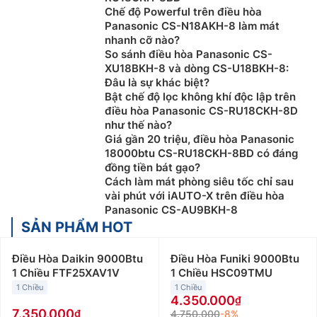
Chế độ Powerful trên điều hòa
Panasonic CS-N18AKH-8 làm mát
nhanh cỡ nào?
So sánh điều hòa Panasonic CS-
XU18BKH-8 và dòng CS-U18BKH-8:
Đâu là sự khác biệt?
Bật chế độ lọc không khí độc lập trên
điều hòa Panasonic CS-RU18CKH-8D
như thế nào?
Giá gần 20 triệu, điều hòa Panasonic
18000btu CS-RU18CKH-8BD có đáng
đồng tiền bát gạo?
Cách làm mát phòng siêu tốc chỉ sau
vài phút với iAUTO-X trên điều hòa
Panasonic CS-AU9BKH-8
SẢN PHẨM HOT
Điều Hòa Daikin 9000Btu
Điều Hòa Funiki 9000Btu
1 Chiều FTF25XAV1V
1 Chiều HSC09TMU
1 Chiều
1 Chiều
4.350.000
7.350.000
4.750.000
-8%