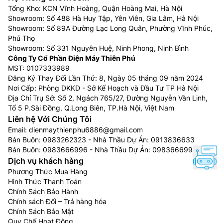
Tổng Kho: KCN Vĩnh Hoàng, Quận Hoàng Mai, Hà Nội
Showroom: Số 488 Hà Huy Tập, Yên Viên, Gia Lâm, Hà Nội
Showroom: Số 89A Đường Lạc Long Quân, Phường Vĩnh Phúc,
Phú Thọ
Showroom: Số 331 Nguyễn Huệ, Ninh Phong, Ninh Bình
Công Ty Cổ Phần Điện Máy Thiên Phú
MST: 0107333989
Đăng Ký Thay Đổi Lần Thứ: 8, Ngày 05 tháng 09 năm 2024
Nơi Cấp: Phòng DKKD - Sở Kế Hoạch và Đầu Tư TP Hà Nội
Địa Chỉ Trụ Sở: Số 2, Ngách 765/27, Đường Nguyễn Văn Linh,
Tổ 5 P.Sài Đồng, Q.Long Biên, TP.Hà Nội, Việt Nam
Liên hệ Với Chúng Tôi
Email:
dienmaythienphu6886@gmail.com
Bán Buôn:
0983262323
- Nhà Thầu Dự Án:
0913836633
Bán Buôn:
0983666996
- Nhà Thầu Dự Án:
0983666996
Dịch vụ khách hàng
Phương Thức Mua Hàng
Hình Thức Thanh Toán
Chính Sách Bảo Hành
Chính sách Đổi – Trả hàng hóa
Chính Sách Bảo Mật
Quy Chế Hoạt Động