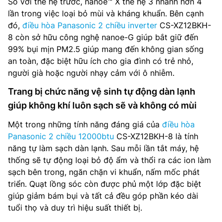
So với thế hệ trước, nanoe™ X thế hệ 3 nhanh hơn 4
lần trong việc loại bỏ mùi và kháng khuẩn. Bên cạnh
đó,
điều hòa Panasonic 2 chiều inverter
CS-XZ12BKH-
8 còn sở hữu công nghệ nanoe-G giúp bắt giữ đến
99% bụi mịn PM2.5 giúp mang đến không gian sống
an toàn, đặc biệt hữu ích cho gia đình có trẻ nhỏ,
người già hoặc người nhạy cảm với ô nhiễm.
Trang bị chức năng vệ sinh tự động dàn lạnh
giúp không khí luôn sạch sẽ và không có mùi
Một trong những tính năng đáng giá của
điều hòa
Panasonic 2 chiều 12000btu
CS-XZ12BKH-8 là tính
năng tự làm sạch dàn lạnh. Sau mỗi lần tắt máy, hệ
thống sẽ tự động loại bỏ độ ẩm và thổi ra các ion làm
sạch bên trong, ngăn chặn vi khuẩn, nấm mốc phát
triển. Quạt lồng sóc còn được phủ một lớp đặc biệt
giúp giảm bám bụi và tất cả đều góp phần kéo dài
tuổi thọ và duy trì hiệu suất thiết bị.