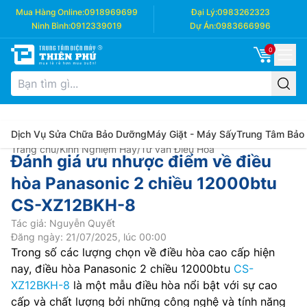
Mua Hàng Online:
0918969699
Đại Lý:
0983262323
Ninh Bình:
0912339019
Dự Án:
0983666996
0
Dịch Vụ Sửa Chữa Bảo Dưỡng
Máy Giặt - Máy Sấy
Trung Tâm Bảo
Trang chủ
/
Kinh Nghiệm Hay
/
Tư vấn Điều Hòa
Đánh giá ưu nhược điểm về điều
hòa Panasonic 2 chiều 12000btu
CS-XZ12BKH-8
Tác giả: Nguyễn Quyết
Đăng ngày: 21/07/2025, lúc 00:00
Trong số các lượng chọn về điều hòa cao cấp hiện
nay, điều hòa Panasonic 2 chiều 12000btu
CS-
XZ12BKH-8
là một mẫu điều hòa nổi bật với sự cao
cấp và chất lượng bởi những công nghệ và tính năng