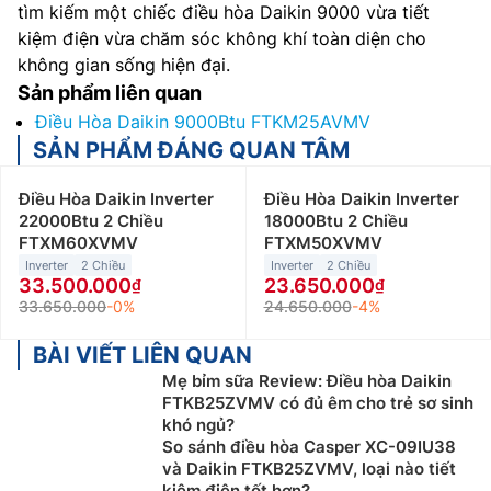
tìm kiếm một chiếc điều hòa Daikin 9000 vừa tiết
kiệm điện vừa chăm sóc không khí toàn diện cho
không gian sống hiện đại.
Sản phẩm liên quan
Điều Hòa Daikin 9000Btu FTKM25AVMV
SẢN PHẨM ĐÁNG QUAN TÂM
Điều Hòa Daikin Inverter
Điều Hòa Daikin Inverter
22000Btu 2 Chiều
18000Btu 2 Chiều
FTXM60XVMV
FTXM50XVMV
Inverter
2 Chiều
Inverter
2 Chiều
33.500.000
23.650.000
33.650.000
-0%
24.650.000
-4%
BÀI VIẾT LIÊN QUAN
Mẹ bỉm sữa Review: Điều hòa Daikin
FTKB25ZVMV có đủ êm cho trẻ sơ sinh
khó ngủ?
So sánh điều hòa Casper XC-09IU38
và Daikin FTKB25ZVMV, loại nào tiết
kiệm điện tốt hơn?