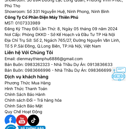
Phú Thọ
Showroom: Số 331 Nguyễn Huệ, Ninh Phong, Ninh Bình
Công Ty Cổ Phần Điện Máy Thiên Phú
MST: 0107333989
Đăng Ký Thay Đổi Lần Thứ: 8, Ngày 05 tháng 09 năm 2024
Nơi Cấp: Phòng DKKD - Sở Kế Hoạch và Đầu Tư TP Hà Nội
Địa Chỉ Trụ Sở: Số 2, Ngách 765/27, Đường Nguyễn Văn Linh,
Tổ 5 P.Sài Đồng, Q.Long Biên, TP.Hà Nội, Việt Nam
Liên hệ Với Chúng Tôi
Email:
dienmaythienphu6886@gmail.com
Bán Buôn:
0983262323
- Nhà Thầu Dự Án:
0913836633
Bán Buôn:
0983666996
- Nhà Thầu Dự Án:
0983666996
Dịch vụ khách hàng
Phương Thức Mua Hàng
Hình Thức Thanh Toán
Chính Sách Bảo Hành
Chính sách Đổi – Trả hàng hóa
Chính Sách Bảo Mật
Quy Chế Hoạt Động