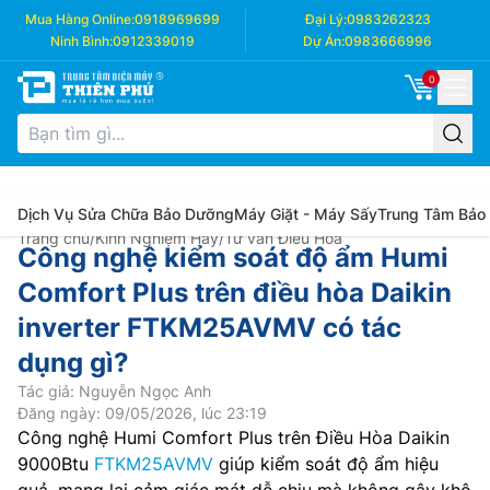
Mua Hàng Online:
0918969699
Đại Lý:
0983262323
Ninh Bình:
0912339019
Dự Án:
0983666996
0
Dịch Vụ Sửa Chữa Bảo Dưỡng
Máy Giặt - Máy Sấy
Trung Tâm Bảo
Trang chủ
/
Kinh Nghiệm Hay
/
Tư vấn Điều Hòa
Công nghệ kiểm soát độ ẩm Humi
Comfort Plus trên điều hòa Daikin
inverter FTKM25AVMV có tác
dụng gì?
Tác giả: Nguyễn Ngọc Anh
Đăng ngày: 09/05/2026, lúc 23:19
Công nghệ Humi Comfort Plus trên Điều Hòa Daikin
9000Btu
FTKM25AVMV
giúp kiểm soát độ ẩm hiệu