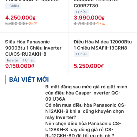
C09R2T30
1 Chiều
1 Chiều
4.250.000
3.990.000
5.690.000
-25%
4.790.000
-17%
Điều Hòa Panasonic
Điều Hòa Midea 12000Btu
9000Btu 1 Chiều Inverter
1 Chiều MSAFII-13CRN8
CU/CS-RU9AKH-8
1 Chiều
Inverter
1 Chiều
9.150.000
5.250.000
BÀI VIẾT MỚI
Bí mật đằng sau mức giá rẻ giật mình
của điều hòa Casper inverter QC-
09IU36A
Có nên mua điều hòa Panasonic CS-
N12AKH-8 khi ai cũng khuyên chọn
máy Inverter?
Nên chọn điều hòa Panasonic CS-
U12BKH-8 hay dòng giá rẻ CS-
RU12CKH-8D để tối ưu chi phí?