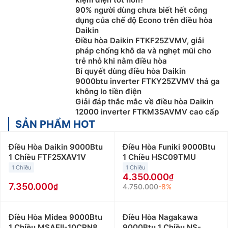
90% người dùng chưa biết hết công
dụng của chế độ Econo trên điều hòa
Daikin
Điều hòa Daikin FTKF25ZVMV, giải
pháp chống khô da và nghẹt mũi cho
trẻ nhỏ khi nằm điều hòa
Bí quyết dùng điều hòa Daikin
9000btu inverter FTKY25ZVMV thả ga
không lo tiền điện
Giải đáp thắc mắc về điều hòa Daikin
12000 inverter FTKM35AVMV cao cấp
SẢN PHẨM HOT
Điều Hòa Daikin 9000Btu
Điều Hòa Funiki 9000Btu
1 Chiều FTF25XAV1V
1 Chiều HSC09TMU
1 Chiều
1 Chiều
4.350.000
7.350.000
4.750.000
-8%
Điều Hòa Midea 9000Btu
Điều Hòa Nagakawa
1 Chiều MSAFII-10CRN8
9000Btu 1 Chiều NS-