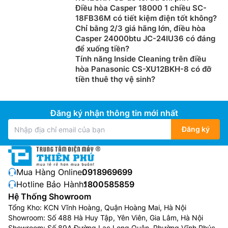
Điều hòa Casper 18000 1 chiều SC-
18FB36M có tiết kiệm điện tốt không?
Chỉ bằng 2/3 giá hãng lớn, điều hòa
Casper 24000btu JC-24IU36 có đáng
để xuống tiền?
Tính năng Inside Cleaning trên điều
hòa Panasonic CS-XU12BKH-8 có đỡ
tiền thuê thợ vệ sinh?
Đăng ký nhận thông tin mới nhất
Đăng ký
Mua Hàng Online:
0918969699
Hotline Bảo Hành:
1800585859
Hệ Thống Showroom
Tổng Kho: KCN Vĩnh Hoàng, Quận Hoàng Mai, Hà Nội
Showroom: Số 488 Hà Huy Tập, Yên Viên, Gia Lâm, Hà Nội
Showroom: Số 89A Đường Lạc Long Quân, Phường Vĩnh Phúc,