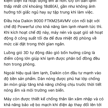
kiệm điện và hoạt động êm ái hơn. Độ ồn dàn lạnh
thấp nhất chỉ khoảng 18dB(A), gần như không ảnh
hưởng tới giấc ngủ hay sự tập trung khi làm việc.
Điều hòa Daikin 9000 FTKM25AVMV còn nổi bật với
chế độ Powerful cho khả năng làm lạnh nhanh tức thì.
Khi kích hoạt chế độ này, máy nén và quạt gió sẽ hoạt
động ở công suất tối đa để đưa nhiệt độ phòng về
mức cài đặt trong thời gian ngắn.
Luồng gió 3D tự động đảo gió bốn hướng cũng là
điểm cộng lớn giúp khí lạnh được phân bổ đồng đều
hơn trong phòng.
Ngoài hiệu quả làm lạnh, Daikin còn đầu tư mạnh vào
độ bền sản phẩm. Dàn nóng được phủ hai lớp chống
ăn mòn giúp tăng khả năng chống chịu trước thời tiết
nóng ẩm và môi trường ven biển.
Máy còn được thiết kế chống thằn lằn xâm nhập và có
khả năng bảo vệ bo mạch khi điện áp thay đổi lên tới