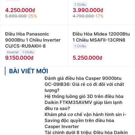
1 Chiều
4.250.000
3.990.000
5.690.000
-25%
4.790.000
-17%
Điều Hòa Panasonic
Điều Hòa Midea 12000Btu
9000Btu 1 Chiều Inverter
1 Chiều MSAFII-13CRN8
CU/CS-RU9AKH-8
1 Chiều
Inverter
1 Chiều
9.150.000
5.250.000
BÀI VIẾT MỚI
Đánh giá điều hòa Casper 9000btu
GC-09IB36: Giá rẻ có đi đôi với chất
lượng?
Hệ thống luồng gió 3D trên điều hòa
Daikin FTKM35AVMV giúp làm lạnh
đều ra sao?
Khám phá cơ chế vận hành hình sin i-
Saving độc quyền trên điều hòa
Casper Inverter
Tài chính dưới 8 triệu: Điều hòa Daikin