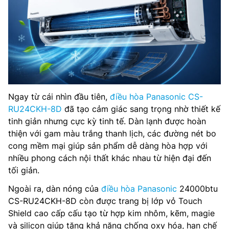
Ngay từ cái nhìn đầu tiên,
điều hòa Panasonic CS-
RU24CKH-8D
đã tạo cảm giác sang trọng nhờ thiết kế
tinh giản nhưng cực kỳ tinh tế. Dàn lạnh được hoàn
thiện với gam màu trắng thanh lịch, các đường nét bo
cong mềm mại giúp sản phẩm dễ dàng hòa hợp với
nhiều phong cách nội thất khác nhau từ hiện đại đến
tối giản.
Ngoài ra, dàn nóng của
điều hòa Panasonic
24000btu
CS-RU24CKH-8D còn được trang bị lớp vỏ Touch
Shield cao cấp cấu tạo từ hợp kim nhôm, kẽm, magie
và silicon giúp tăng khả năng chống oxy hóa, hạn chế