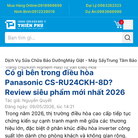
Mua Hàng Online:
0918969699
Đại Lý:
0983262323
Ninh Bình:
0912339019
Dự Án:
0983666996
0
Dịch Vụ Sửa Chữa Bảo Dưỡng
Máy Giặt - Máy Sấy
Trung Tâm Bảo
Trang chủ
/
Kinh Nghiệm Hay
/
Tư vấn Điều Hòa
Có gì bên trong điều hòa
Panasonic CS-RU24CKH-8D?
Review siêu phẩm mới nhất 2026
Tác giả: Nguyễn Quyết
Đăng ngày: 09/05/2026, lúc 14:21
Trong năm 2026, thị trường điều hòa cao cấp tiếp tục
chứng kiến sự cạnh tranh mạnh mẽ giữa các thương
hiệu lớn, đặc biệt ở phân khúc điều hòa inverter công
suất lớn dành cho phòng khách và không gian rộng.