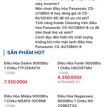
máy Inverter?
Nên chọn điều hòa Panasonic CS-
U12BKH-8 hay dòng giá rẻ CS-
RU12CKH-8D để tối ưu chi phí?
Tính năng Inside Cleaning trên điều
hòa Panasonic CS-XU12BKH-8 có đỡ
tiền thuê thợ vệ sinh?
Cách đọc đèn hiển thị chất lượng
không khí trên mặt lạnh điều hòa
Panasonic CS-AU12BKH-8
SẢN PHẨM HOT
Điều Hòa Daikin 9000Btu
Điều Hòa Funiki 9000Btu
1 Chiều FTF25XAV1V
1 Chiều HSC09TMU
1 Chiều
1 Chiều
4.350.000
7.350.000
4.750.000
-8%
Điều Hòa Midea 9000Btu
Điều Hòa Nagakawa
1 Chiều MSAFII-10CRN8
9000Btu 1 Chiều NS-
C09R2T30
1 Chiều