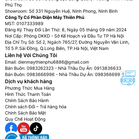
Phú Thọ
Showroom: Số 331 Nguyễn Huệ, Ninh Phong, Ninh Bình
Công Ty Cổ Phần Điện Máy Thiên Phú
MST: 0107333989
Đăng Ký Thay Đổi Lần Thứ: 8, Ngày 05 tháng 09 năm 2024
Nơi Cấp: Phòng DKKD - Sở Kế Hoạch và Đầu Tư TP Hà Nội
Địa Chỉ Trụ Sở: Số 2, Ngách 765/27, Đường Nguyễn Văn Linh,
Tổ 5 P.Sài Đồng, Q.Long Biên, TP.Hà Nội, Việt Nam
Liên hệ Với Chúng Tôi
Email:
dienmaythienphu6886@gmail.com
Bán Buôn:
0983262323
- Nhà Thầu Dự Án:
0913836633
Bán Buôn:
0983666996
- Nhà Thầu Dự Án:
0983666996
Dịch vụ khách hàng
Phương Thức Mua Hàng
Hình Thức Thanh Toán
Chính Sách Bảo Hành
Chính sách Đổi – Trả hàng hóa
Chính Sách Bảo Mật
Quy Chế Hoạt Động