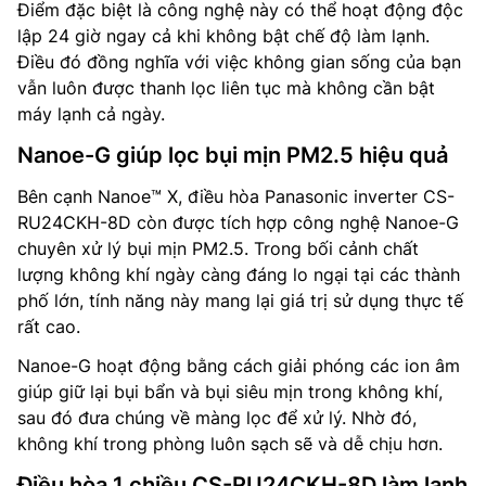
Điểm đặc biệt là công nghệ này có thể hoạt động độc
lập 24 giờ ngay cả khi không bật chế độ làm lạnh.
Điều đó đồng nghĩa với việc không gian sống của bạn
vẫn luôn được thanh lọc liên tục mà không cần bật
máy lạnh cả ngày.
Nanoe-G giúp lọc bụi mịn PM2.5 hiệu quả
Bên cạnh Nanoe™ X, điều hòa Panasonic inverter CS-
RU24CKH-8D còn được tích hợp công nghệ Nanoe-G
chuyên xử lý bụi mịn PM2.5. Trong bối cảnh chất
lượng không khí ngày càng đáng lo ngại tại các thành
phố lớn, tính năng này mang lại giá trị sử dụng thực tế
rất cao.
Nanoe-G hoạt động bằng cách giải phóng các ion âm
giúp giữ lại bụi bẩn và bụi siêu mịn trong không khí,
sau đó đưa chúng về màng lọc để xử lý. Nhờ đó,
không khí trong phòng luôn sạch sẽ và dễ chịu hơn.
Điều hòa 1 chiều CS-RU24CKH-8D làm lạnh