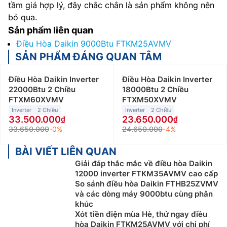
tầm giá hợp lý, đây chắc chắn là sản phẩm không nên
bỏ qua.
Sản phẩm liên quan
Điều Hòa Daikin 9000Btu FTKM25AVMV
SẢN PHẨM ĐÁNG QUAN TÂM
Điều Hòa Daikin Inverter
Điều Hòa Daikin Inverter
22000Btu 2 Chiều
18000Btu 2 Chiều
FTXM60XVMV
FTXM50XVMV
Inverter
2 Chiều
Inverter
2 Chiều
33.500.000
23.650.000
33.650.000
-0%
24.650.000
-4%
BÀI VIẾT LIÊN QUAN
Giải đáp thắc mắc về điều hòa Daikin
12000 inverter FTKM35AVMV cao cấp
So sánh điều hòa Daikin FTHB25ZVMV
và các dòng máy 9000btu cùng phân
khúc
Xót tiền điện mùa Hè, thử ngay điều
hòa Daikin FTKM25AVMV với chi phí