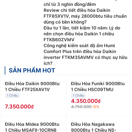
chỉ từ 3 nghìn đồng/đêm
Review chi tiết điều hòa Daikin
FTF85XV1V, máy 28000btu tiêu chuẩn
dùng có bền không?
Đầu tư 1 lần, tiết kiệm 10 năm: Lý do
nên chọn điều hòa Daikin 1 chiều
FTKB60ZVMV
Công nghệ kiểm soát độ ẩm Humi
Comfort Plus trên điều hòa Daikin
inverter FTKM35AVMV có thực sự hữu
ích?
SẢN PHẨM HOT
Điều Hòa Daikin 9000Btu
Điều Hòa Funiki 9000Btu
1 Chiều FTF25XAV1V
1 Chiều HSC09TMU
1 Chiều
1 Chiều
4.350.000
7.350.000
4.750.000
-8%
Điều Hòa Midea 9000Btu
Điều Hòa Nagakawa
1 Chiều MSAFII-10CRN8
9000Btu 1 Chiều NS-