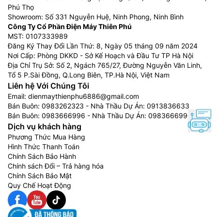
Phú Thọ
Showroom: Số 331 Nguyễn Huệ, Ninh Phong, Ninh Bình
Công Ty Cổ Phần Điện Máy Thiên Phú
MST: 0107333989
Đăng Ký Thay Đổi Lần Thứ: 8, Ngày 05 tháng 09 năm 2024
Nơi Cấp: Phòng DKKD - Sở Kế Hoạch và Đầu Tư TP Hà Nội
Địa Chỉ Trụ Sở: Số 2, Ngách 765/27, Đường Nguyễn Văn Linh,
Tổ 5 P.Sài Đồng, Q.Long Biên, TP.Hà Nội, Việt Nam
Liên hệ Với Chúng Tôi
Email:
dienmaythienphu6886@gmail.com
Bán Buôn:
0983262323
- Nhà Thầu Dự Án:
0913836633
Bán Buôn:
0983666996
- Nhà Thầu Dự Án:
0983666996
Dịch vụ khách hàng
Phương Thức Mua Hàng
Hình Thức Thanh Toán
Chính Sách Bảo Hành
Chính sách Đổi – Trả hàng hóa
Chính Sách Bảo Mật
Quy Chế Hoạt Động