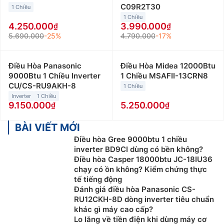
C09R2T30
1 Chiều
1 Chiều
4.250.000
3.990.000
5.690.000
-25%
4.790.000
-17%
Điều Hòa Panasonic
Điều Hòa Midea 12000Btu
9000Btu 1 Chiều Inverter
1 Chiều MSAFII-13CRN8
CU/CS-RU9AKH-8
1 Chiều
Inverter
1 Chiều
9.150.000
5.250.000
BÀI VIẾT MỚI
Điều hòa Gree 9000btu 1 chiều
inverter BD9CI dùng có bền không?
Điều hòa Casper 18000btu JC-18IU36
chạy có ồn không? Kiểm chứng thực
tế tiếng động
Đánh giá điều hòa Panasonic CS-
RU12CKH-8D dòng inverter tiêu chuẩn
khác gì máy cao cấp?
Lo lắng về tiền điện khi dùng máy cơ