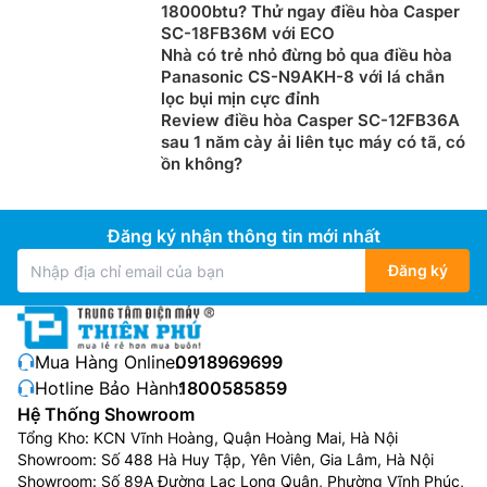
18000btu? Thử ngay điều hòa Casper
SC-18FB36M với ECO
Nhà có trẻ nhỏ đừng bỏ qua điều hòa
Panasonic CS-N9AKH-8 với lá chắn
lọc bụi mịn cực đỉnh
Review điều hòa Casper SC-12FB36A
sau 1 năm cày ải liên tục máy có tã, có
ồn không?
Đăng ký nhận thông tin mới nhất
Đăng ký
Mua Hàng Online:
0918969699
Hotline Bảo Hành:
1800585859
Hệ Thống Showroom
Tổng Kho: KCN Vĩnh Hoàng, Quận Hoàng Mai, Hà Nội
Showroom: Số 488 Hà Huy Tập, Yên Viên, Gia Lâm, Hà Nội
Showroom: Số 89A Đường Lạc Long Quân, Phường Vĩnh Phúc,