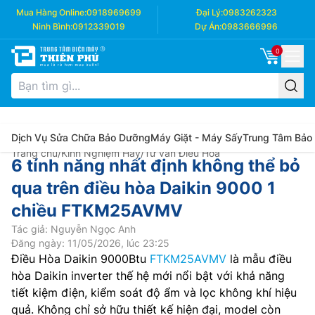
Mua Hàng Online:
0918969699
Đại Lý:
0983262323
Ninh Bình:
0912339019
Dự Án:
0983666996
0
Dịch Vụ Sửa Chữa Bảo Dưỡng
Máy Giặt - Máy Sấy
Trung Tâm Bảo
Trang chủ
/
Kinh Nghiệm Hay
/
Tư vấn Điều Hòa
6 tính năng nhất định không thể bỏ
qua trên điều hòa Daikin 9000 1
chiều FTKM25AVMV
Tác giả: Nguyễn Ngọc Anh
Đăng ngày: 11/05/2026, lúc 23:25
Điều Hòa Daikin 9000Btu
FTKM25AVMV
là mẫu điều
hòa Daikin inverter thế hệ mới nổi bật với khả năng
tiết kiệm điện, kiểm soát độ ẩm và lọc không khí hiệu
quả. Không chỉ sở hữu thiết kế hiện đại, model còn