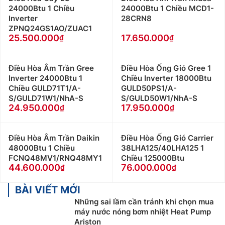
24000Btu 1 Chiều
24000Btu 1 Chiều MCD1-
Inverter
28CRN8
ZPNQ24GS1AO/ZUAC1
25.500.000
17.650.000
Điều Hòa Âm Trần Gree
Điều Hòa Ống Gió Gree 1
Inverter 24000Btu 1
Chiều Inverter 18000Btu
Chiều GULD71T1/A-
GULD50PS1/A-
S/GULD71W1/NhA-S
S/GULD50W1/NhA-S
24.950.000
17.950.000
Điều Hòa Âm Trần Daikin
Điều Hòa Ống Gió Carrier
48000Btu 1 Chiều
38LHA125/40LHA125 1
FCNQ48MV1/RNQ48MY1
Chiều 125000Btu
44.600.000
76.000.000
BÀI VIẾT MỚI
Những sai lầm cần tránh khi chọn mua
máy nước nóng bơm nhiệt Heat Pump
Ariston