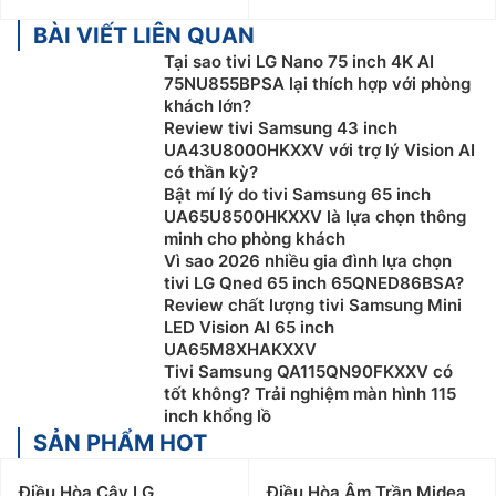
BÀI VIẾT LIÊN QUAN
Tại sao tivi LG Nano 75 inch 4K AI
75NU855BPSA lại thích hợp với phòng
khách lớn?
Review tivi Samsung 43 inch
UA43U8000HKXXV với trợ lý Vision AI
có thần kỳ?
Bật mí lý do tivi Samsung 65 inch
UA65U8500HKXXV là lựa chọn thông
minh cho phòng khách
Vì sao 2026 nhiều gia đình lựa chọn
tivi LG Qned 65 inch 65QNED86BSA?
Review chất lượng tivi Samsung Mini
LED Vision AI 65 inch
UA65M8XHAKXXV
Tivi Samsung QA115QN90FKXXV có
tốt không? Trải nghiệm màn hình 115
inch khổng lồ
SẢN PHẨM HOT
Điều Hòa Cây LG
Điều Hòa Âm Trần Midea