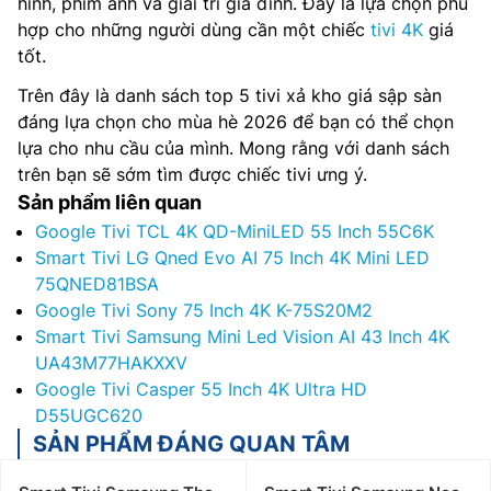
hình, phim ảnh và giải trí gia đình. Đây là lựa chọn phù
hợp cho những người dùng cần một chiếc
tivi 4K
giá
tốt.
Trên đây là danh sách top 5 tivi xả kho giá sập sàn
đáng lựa chọn cho mùa hè 2026 để bạn có thể chọn
lựa cho nhu cầu của mình. Mong rằng với danh sách
trên bạn sẽ sớm tìm được chiếc tivi ưng ý.
Sản phẩm liên quan
Google Tivi TCL 4K QD-MiniLED 55 Inch 55C6K
Smart Tivi LG Qned Evo AI 75 Inch 4K Mini LED
75QNED81BSA
Google Tivi Sony 75 Inch 4K K-75S20M2
Smart Tivi Samsung Mini Led Vision AI 43 Inch 4K
UA43M77HAKXXV
Google Tivi Casper 55 Inch 4K Ultra HD
D55UGC620
SẢN PHẨM ĐÁNG QUAN TÂM