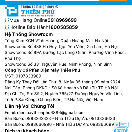
Mua Hàng Online:
0918969699
Hotline Bảo Hành:
1800585859
Hệ Thống Showroom
Tổng Kho: KCN Vĩnh Hoàng, Quận Hoàng Mai, Hà Nội
Showroom: Số 488 Hà Huy Tập, Yên Viên, Gia Lâm, Hà Nội
Showroom: Số 89A Đường Lạc Long Quân, Phường Vĩnh Phúc,
Phú Thọ
Showroom: Số 331 Nguyễn Huệ, Ninh Phong, Ninh Bình
Công Ty Cổ Phần Điện Máy Thiên Phú
MST: 0107333989
Đăng Ký Thay Đổi Lần Thứ: 8, Ngày 05 tháng 09 năm 2024
Nơi Cấp: Phòng DKKD - Sở Kế Hoạch và Đầu Tư TP Hà Nội
Địa Chỉ Trụ Sở: Số 2, Ngách 765/27, Đường Nguyễn Văn Linh,
Tổ 5 P.Sài Đồng, Q.Long Biên, TP.Hà Nội, Việt Nam
Liên hệ Với Chúng Tôi
Email:
dienmaythienphu6886@gmail.com
Bán Buôn:
0983262323
- Nhà Thầu Dự Án:
0913836633
Bán Buôn:
0983666996
- Nhà Thầu Dự Án:
0983666996
Dịch vụ khách hàng