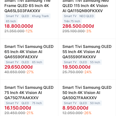
Smart Tivi Samsung The
Smart Tivi Samsung Neo
Frame QLED 65 Inch 4K
QLED 115 Inch 4K Vision
QA65LS03FAKXXV
AI QA115QN90FKXXV
Smart TV
QLED
Khung Tranh
Smart TV
NEO QLED
65 Inch
Trên 75 Inch
18.800.000
286.500.000
21.350.000
-12%
295.100.000
-3%
Smart Tivi Samsung OLED
Smart Tivi Samsung OLED
65 Inch 4K Vision AI
55 Inch 4K Vision AI
QA65S90FAEXXV
QA55S90FAKXXV
Smart TV
OLED
65 Inch
Smart TV
OLED
55 Inch
29.650.000
19.500.000
40.650.000
-27%
25.750.000
-24%
Smart Tivi Samsung QLED
Smart Tivi Samsung QLED
75 Inch 4K Vision AI
50 Inch 4K Vision AI
QA75Q7FAAKXXV
QA50Q7FAAKXXV
Smart TV
QLED
75 Inch
Smart TV
QLED
50 Inch
16.150.000
8.950.000
20.450.000
-21%
12.050.000
-26%