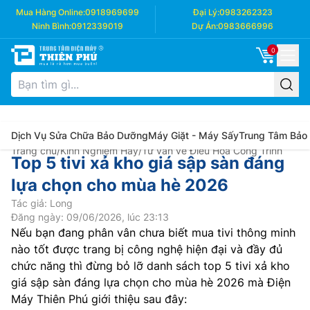
Mua Hàng Online:
0918969699
Đại Lý:
0983262323
Ninh Bình:
0912339019
Dự Án:
0983666996
0
Dịch Vụ Sửa Chữa Bảo Dưỡng
Máy Giặt - Máy Sấy
Trung Tâm Bảo
Trang chủ
/
Kinh Nghiệm Hay
/
Tư vấn về Điều Hòa Công Trình
Top 5 tivi xả kho giá sập sàn đáng
lựa chọn cho mùa hè 2026
Tác giả: Long
Đăng ngày: 09/06/2026, lúc 23:13
Nếu bạn đang phân vân chưa biết mua tivi thông minh
nào tốt được trang bị công nghệ hiện đại và đầy đủ
chức năng thì đừng bỏ lỡ danh sách top 5 tivi xả kho
giá sập sàn đáng lựa chọn cho mùa hè 2026 mà Điện
Máy Thiên Phú giới thiệu sau đây: