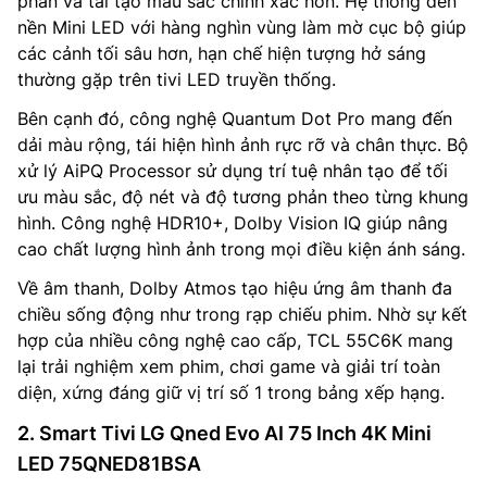
phản và tái tạo màu sắc chính xác hơn. Hệ thống đèn
nền Mini LED với hàng nghìn vùng làm mờ cục bộ giúp
các cảnh tối sâu hơn, hạn chế hiện tượng hở sáng
thường gặp trên tivi LED truyền thống.
Bên cạnh đó, công nghệ Quantum Dot Pro mang đến
dải màu rộng, tái hiện hình ảnh rực rỡ và chân thực. Bộ
xử lý AiPQ Processor sử dụng trí tuệ nhân tạo để tối
ưu màu sắc, độ nét và độ tương phản theo từng khung
hình. Công nghệ HDR10+, Dolby Vision IQ giúp nâng
cao chất lượng hình ảnh trong mọi điều kiện ánh sáng.
Về âm thanh, Dolby Atmos tạo hiệu ứng âm thanh đa
chiều sống động như trong rạp chiếu phim. Nhờ sự kết
hợp của nhiều công nghệ cao cấp, TCL 55C6K mang
lại trải nghiệm xem phim, chơi game và giải trí toàn
diện, xứng đáng giữ vị trí số 1 trong bảng xếp hạng.
2. Smart Tivi LG Qned Evo AI 75 Inch 4K Mini
LED 75QNED81BSA