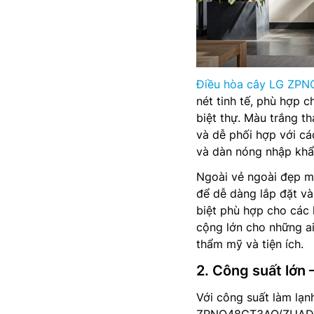
Điều hòa cây LG ZP
nét tinh tế, phù hợp 
biệt thự. Màu trắng t
và dễ phối hợp với cá
và dàn nóng nhập khẩu
Ngoài vẻ ngoài đẹp m
để dễ dàng lắp đặt và 
biệt phù hợp cho các
cộng lớn cho những a
thẩm mỹ và tiện ích.
2. Công suất lớn
Với công suất làm lạn
ZPNQ48GT3AO/ZUAD1 lý