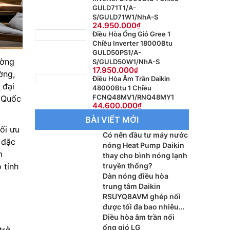
GULD71T1/A-
S/GULD71W1/NhA-S
24.950.000
Điều Hòa Ống Gió Gree 1
Chiều Inverter 18000Btu
GULD50PS1/A-
ường
S/GULD50W1/NhA-S
17.950.000
ờng,
Điều Hòa Âm Trần Daikin
 đại
48000Btu 1 Chiều
FCNQ48MV1/RNQ48MY1
n Quốc
44.600.000
BÀI VIẾT MỚI
ối ưu
Có nên đầu tư máy nước
 đặc
nóng Heat Pump Daikin
m
thay cho bình nóng lạnh
 tính
truyền thống?
Dàn nóng điều hòa
trung tâm Daikin
RSUYQ8AVM ghép nối
được tối đa bao nhiêu
dàn lạnh?
Điều hòa âm trần nối
ống gió LG
trở