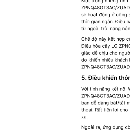
Một trong những tính
ZPNQ48GT3AO/ZUAD1 là
sẽ hoạt động ở công 
thời gian ngắn. Điều 
từ ngoài trời nắng nón
Chế độ này kết hợp cù
Điều hòa cây LG ZPN
giác dễ chịu cho ngườ
do khiến nhiều khách
ZPNQ48GT3AO/ZUAD
5. Điều khiển thô
Với tính năng kết nối
ZPNQ48GT3AO/ZUAD1 t
bạn dễ dàng bật/tắt m
thoại. Rất tiện lợi ch
xa.
Ngoài ra, ứng dụng cò