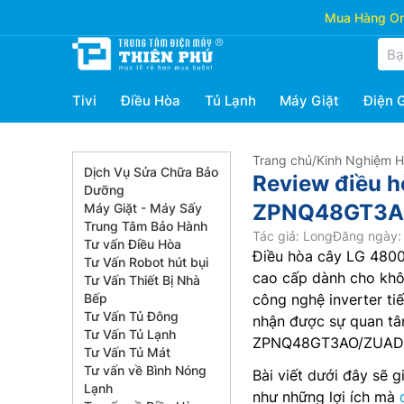
Mua Hàng Onl
Tivi
Điều Hòa
Tủ Lạnh
Máy Giặt
Điện 
Trang chủ
/
Kinh Nghiệm 
Dịch Vụ Sửa Chữa Bảo
Review điều 
Dưỡng
ZPNQ48GT3AO/
Máy Giặt - Máy Sấy
Trung Tâm Bảo Hành
Tác giả: Long
Đăng ngày: 
Tư vấn Điều Hòa
Điều hòa cây LG 480
Tư Vấn Robot hút bụi
cao cấp dành cho không
Tư Vấn Thiết Bị Nhà
Bếp
công nghệ inverter t
Tư Vấn Tủ Đông
nhận được sự quan tâm
Tư Vấn Tủ Lạnh
ZPNQ48GT3AO/ZUAD1 c
Tư Vấn Tủ Mát
Tư vấn về Bình Nóng
Bài viết dưới đây sẽ 
Lạnh
như những lợi ích mà