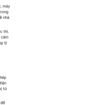
y, máy
trong
về nhà
 thì.
ì cảm
g lý
phép
điện
ị từ
 để