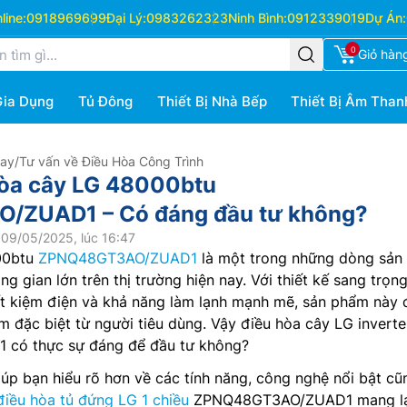
ine:
0918969699
Đại Lý:
0983262323
Ninh Bình:
0912339019
Dự Án:
0
Giỏ hàn
Gia Dụng
Tủ Đông
Thiết Bị Nhà Bếp
Thiết Bị Âm Than
Hay
/
Tư vấn về Điều Hòa Công Trình
hòa cây LG 48000btu
ZUAD1 – Có đáng đầu tư không?
09/05/2025, lúc 16:47
00btu
ZPNQ48GT3AO/ZUAD1
là một trong những dòng sản
 gian lớn trên thị trường hiện nay. Với thiết kế sang trọng
iết kiệm điện và khả năng làm lạnh mạnh mẽ, sản phẩm này
 đặc biệt từ người tiêu dùng. Vậy điều hòa cây LG inverte
ó thực sự đáng để đầu tư không?
giúp bạn hiểu rõ hơn về các tính năng, công nghệ nổi bật cũ
điều hòa tủ đứng LG 1 chiều
ZPNQ48GT3AO/ZUAD1 mang lạ