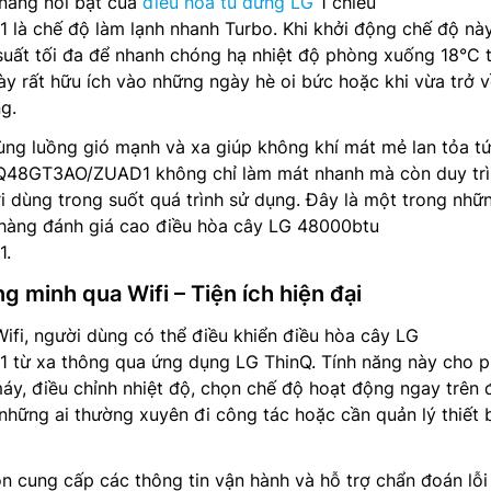
 năng nổi bật của
điều hòa tủ đứng LG
1 chiều
 chế độ làm lạnh nhanh Turbo. Khi khởi động chế độ nà
suất tối đa để nhanh chóng hạ nhiệt độ phòng xuống 18°C 
này rất hữu ích vào những ngày hè oi bức hoặc khi vừa trở 
g.
ng luồng gió mạnh và xa giúp không khí mát mẻ lan tỏa tức
Q48GT3AO/ZUAD1 không chỉ làm mát nhanh mà còn duy tr
i dùng trong suốt quá trình sử dụng. Đây là một trong nhữn
 hàng đánh giá cao điều hòa cây LG 48000btu
1.
ng minh qua Wifi – Tiện ích hiện đại
 Wifi, người dùng có thể điều khiển điều hòa cây LG
ừ xa thông qua ứng dụng LG ThinQ. Tính năng này cho 
áy, điều chỉnh nhiệt độ, chọn chế độ hoạt động ngay trên 
o những ai thường xuyên đi công tác hoặc cần quản lý thiết b
n cung cấp các thông tin vận hành và hỗ trợ chẩn đoán lỗi