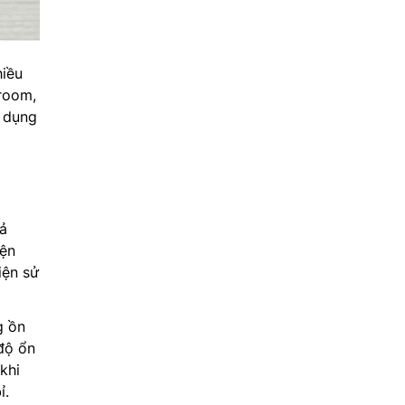
hiều
room,
ử dụng
ả
iện
iện sử
g ồn
độ ổn
khi
ỉ.