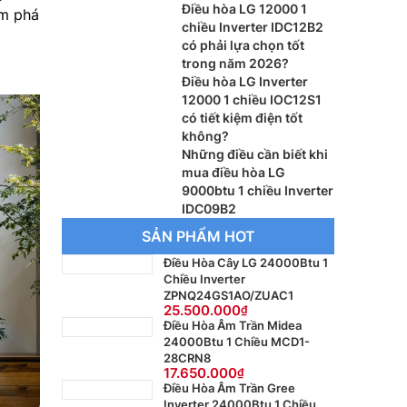
Điều hòa LG 12000 1
ám phá
chiều Inverter IDC12B2
có phải lựa chọn tốt
trong năm 2026?
Điều hòa LG Inverter
12000 1 chiều IOC12S1
có tiết kiệm điện tốt
không?
Những điều cần biết khi
mua điều hòa LG
9000btu 1 chiều Inverter
IDC09B2
SẢN PHẨM HOT
Điều Hòa Cây LG 24000Btu 1
Chiều Inverter
ZPNQ24GS1AO/ZUAC1
25.500.000
Điều Hòa Âm Trần Midea
24000Btu 1 Chiều MCD1-
28CRN8
17.650.000
Điều Hòa Âm Trần Gree
Inverter 24000Btu 1 Chiều