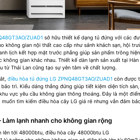
NQ48GT3AO/ZUAD1
sở hữu thiết kế dạng tủ đứng với các đ
cho không gian nội thất cao cấp như sảnh khách sạn, hội trư
hanh lịch kết hợp mặt trước phẳng giúp sản phẩm trông hiện
c không gian khác nhau. Thiết kế dàn lạnh sản xuất tại Hà
 từ Thái Lan cũng tạo sự yên tâm về chất lượng.
ắt,
điều hòa tủ đứng LG ZPNQ48GT3AO/ZUAD1
còn được t
bảo trì. Kiểu dáng thẳng đứng giúp tiết kiệm diện tích sàn,
 khu vực yêu cầu không gian thông thoáng. Đây là một điể
i muốn tìm kiếm điều hòa cây LG giá rẻ nhưng vẫn đảm bảo
 – Làm lạnh nhanh cho không gian rộng
h lên tới 48000btu, điều hòa cây 48000btu LG
 tưởng cho những không gian có diện tích lớn từ 60m2 