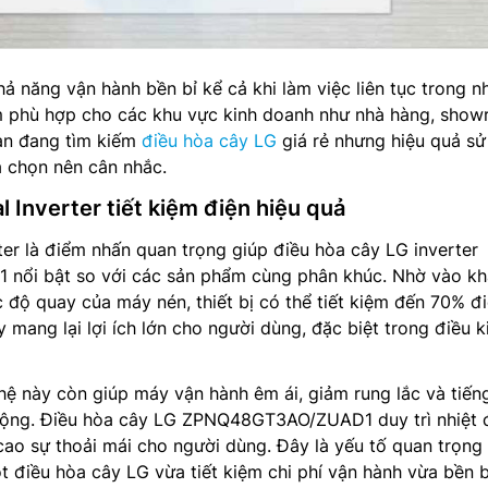
khả năng vận hành bền bỉ kể cả khi làm việc liên tục trong n
m phù hợp cho các khu vực kinh doanh như nhà hàng, show
ạn đang tìm kiếm
điều hòa cây LG
giá rẻ nhưng hiệu quả s
ựa chọn nên cân nhắc.
 Inverter tiết kiệm điện hiệu quả
er là điểm nhấn quan trọng giúp điều hòa cây LG inverter
ổi bật so với các sản phẩm cùng phân khúc. Nhờ vào kh
c độ quay của máy nén, thiết bị có thể tiết kiệm đến 70% đ
y mang lại lợi ích lớn cho người dùng, đặc biệt trong điều k
ệ này còn giúp máy vận hành êm ái, giảm rung lắc và tiến
 động. Điều hòa cây LG ZPNQ48GT3AO/ZUAD1 duy trì nhiệt 
cao sự thoải mái cho người dùng. Đây là yếu tố quan trọng 
 điều hòa cây LG vừa tiết kiệm chi phí vận hành vừa bền b