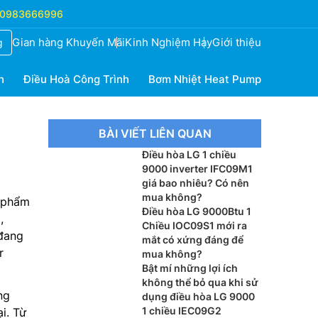
0983666996
Gian hàng Khuyến Mãi
Kinh Nghiệm Hay
Giới thiệu
g
h
Điều Hoà Công Trình
Bơm Nhiệt Heat Pump
BÀI VIẾT LIÊN QUAN
Điều hòa LG 1 chiều
9000 inverter IFC09M1
giá bao nhiêu? Có nên
mua không?
 phẩm
Điều hòa LG 9000Btu 1
,
Chiều IOC09S1 mới ra
 đang
mắt có xứng đáng để
r
mua không?
Bật mí những lợi ích
không thể bỏ qua khi sử
ng
dụng điều hòa LG 9000
1 chiều IEC09G2
i. Từ