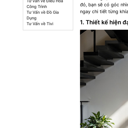
Tư vấn về Điều Hòa
đó, bạn sẽ có góc nh
Công Trình
ngay chi tiết từng khí
Tư Vấn về Đồ Gia
Dụng
1. Thiết kế hiện đ
Tư Vấn về Tivi