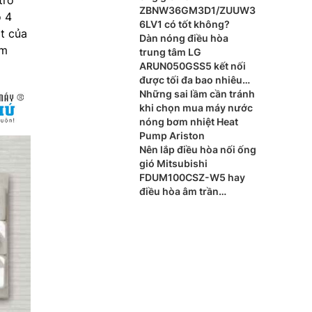
ZBNW36GM3D1/ZUUW3
o 4
6LV1 có tốt không?
t của
Dàn nóng điều hòa
àm
trung tâm LG
ARUN050GSS5 kết nối
được tối đa bao nhiêu
dàn lạnh?
Những sai lầm cần tránh
khi chọn mua máy nước
nóng bơm nhiệt Heat
Pump Ariston
Nên lắp điều hòa nối ống
gió Mitsubishi
FDUM100CSZ-W5 hay
điều hòa âm trần
Mitsubishi FDT100CNZ-
W5 cho phòng khách?