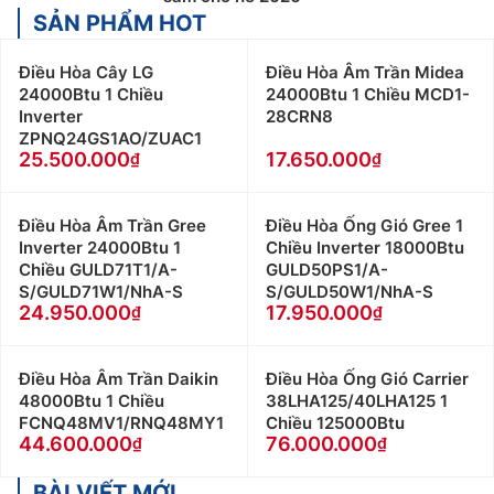
SẢN PHẨM HOT
Điều Hòa Cây LG
Điều Hòa Âm Trần Midea
24000Btu 1 Chiều
24000Btu 1 Chiều MCD1-
Inverter
28CRN8
ZPNQ24GS1AO/ZUAC1
25.500.000
17.650.000
Điều Hòa Âm Trần Gree
Điều Hòa Ống Gió Gree 1
Inverter 24000Btu 1
Chiều Inverter 18000Btu
Chiều GULD71T1/A-
GULD50PS1/A-
S/GULD71W1/NhA-S
S/GULD50W1/NhA-S
24.950.000
17.950.000
Điều Hòa Âm Trần Daikin
Điều Hòa Ống Gió Carrier
48000Btu 1 Chiều
38LHA125/40LHA125 1
FCNQ48MV1/RNQ48MY1
Chiều 125000Btu
44.600.000
76.000.000
BÀI VIẾT MỚI