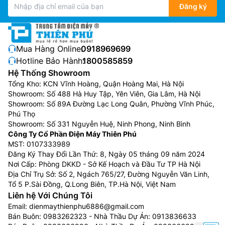
Đăng ký
Mua Hàng Online:
0918969699
Hotline Bảo Hành:
1800585859
Hệ Thống Showroom
Tổng Kho: KCN Vĩnh Hoàng, Quận Hoàng Mai, Hà Nội
Showroom: Số 488 Hà Huy Tập, Yên Viên, Gia Lâm, Hà Nội
Showroom: Số 89A Đường Lạc Long Quân, Phường Vĩnh Phúc,
Phú Thọ
Showroom: Số 331 Nguyễn Huệ, Ninh Phong, Ninh Bình
Công Ty Cổ Phần Điện Máy Thiên Phú
MST: 0107333989
Đăng Ký Thay Đổi Lần Thứ: 8, Ngày 05 tháng 09 năm 2024
Nơi Cấp: Phòng DKKD - Sở Kế Hoạch và Đầu Tư TP Hà Nội
Địa Chỉ Trụ Sở: Số 2, Ngách 765/27, Đường Nguyễn Văn Linh,
Tổ 5 P.Sài Đồng, Q.Long Biên, TP.Hà Nội, Việt Nam
Liên hệ Với Chúng Tôi
Email:
dienmaythienphu6886@gmail.com
Bán Buôn:
0983262323
- Nhà Thầu Dự Án:
0913836633