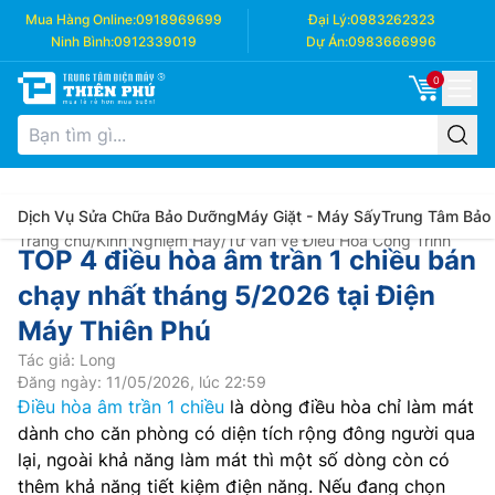
Mua Hàng Online:
0918969699
Đại Lý:
0983262323
Ninh Bình:
0912339019
Dự Án:
0983666996
0
Dịch Vụ Sửa Chữa Bảo Dưỡng
Máy Giặt - Máy Sấy
Trung Tâm Bảo
Trang chủ
/
Kinh Nghiệm Hay
/
Tư vấn về Điều Hòa Công Trình
TOP 4 điều hòa âm trần 1 chiều bán
chạy nhất tháng 5/2026 tại Điện
Máy Thiên Phú
Tác giả: Long
Đăng ngày: 11/05/2026, lúc 22:59
Điều hòa âm trần 1 chiều
là dòng điều hòa chỉ làm mát
dành cho căn phòng có diện tích rộng đông người qua
lại, ngoài khả năng làm mát thì một số dòng còn có
thêm khả năng tiết kiệm điện năng. Nếu đang chọn