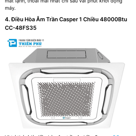
mát lạnh, thoải mái nhất chỉ sau vài phút khởi động
máy.
4. Điều Hòa Âm Trần Casper 1 Chiều 48000Btu
CC-48FS35