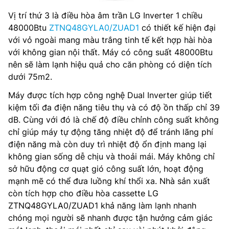
Vị trí thứ 3 là điều hòa âm trần LG Inverter 1 chiều
48000Btu
ZTNQ48GYLA0/ZUAD1
có thiết kế hiện đại
với vỏ ngoài mang màu trắng tinh tế kết hợp hài hòa
với không gian nội thất. Máy có công suất 48000Btu
nên sẽ làm lạnh hiệu quả cho căn phòng có diện tích
dưới 75m2.
Máy được tích hợp công nghệ Dual Inverter giúp tiết
kiệm tối đa điện năng tiêu thụ và có độ ồn thấp chỉ 39
dB. Cùng với đó là chế độ điều chỉnh công suất không
chỉ giúp máy tự động tăng nhiệt độ để tránh lãng phí
điện năng mà còn duy trì nhiệt độ ổn định mang lại
không gian sống dễ chịu và thoải mái. Máy không chỉ
sở hữu động cơ quạt gió công suất lớn, hoạt động
mạnh mẽ có thể đưa luồng khí thổi xa. Nhà sản xuất
còn tích hợp cho điều hòa cassette LG
ZTNQ48GYLA0/ZUAD1 khả năng làm lạnh nhanh
chóng mọi người sẽ nhanh được tận hưởng cảm giác