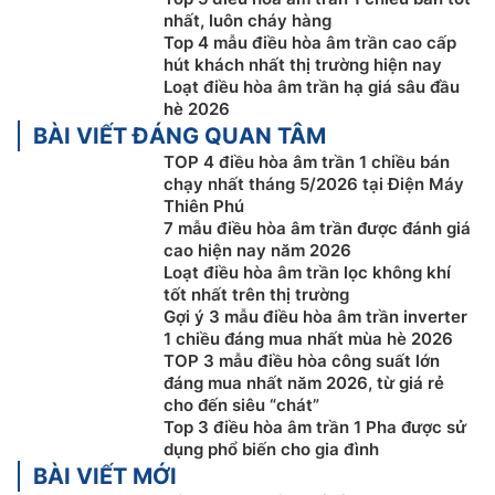
nhất, luôn cháy hàng
Top 4 mẫu điều hòa âm trần cao cấp
hút khách nhất thị trường hiện nay
Loạt điều hòa âm trần hạ giá sâu đầu
Máy điều hòa – lọc không khí hai trong một
hè 2026
BÀI VIẾT ĐÁNG QUAN TÂM
Máy
điều hòa âm trần inverter
LG
TOP 4 điều hòa âm trần 1 chiều bán
ZTNQ48GYLA0/ZUAD1 được trang bị hệ thống lọc
chạy nhất tháng 5/2026 tại Điện Máy
không khí. Trải qua 4 bước trong quy trình làm sạch
Thiên Phú
7 mẫu điều hòa âm trần được đánh giá
không khí loại bỏ bụi siêu mịn, mùi khó chịu và vi
cao hiện nay năm 2026
khuẩn trùng để đảm bảo một môi trường sống trong
Loạt điều hòa âm trần lọc không khí
sạch, và lành mạnh.
tốt nhất trên thị trường
Gợi ý 3 mẫu điều hòa âm trần inverter
1 chiều đáng mua nhất mùa hè 2026
TOP 3 mẫu điều hòa công suất lớn
đáng mua nhất năm 2026, từ giá rẻ
cho đến siêu “chát”
Top 3 điều hòa âm trần 1 Pha được sử
dụng phổ biến cho gia đình
BÀI VIẾT MỚI