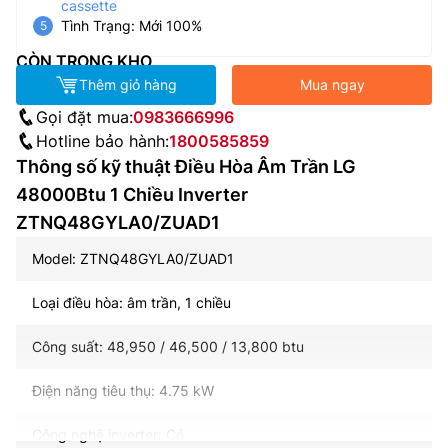
cassette
Tình Trạng: Mới 100%
CÒN TRONG KHO
Thêm giỏ hàng
Mua ngay
Gọi đặt mua:
0983666996
Hotline bảo hành:
1800585859
Thông số kỹ thuật Điều Hòa Âm Trần LG
48000Btu 1 Chiều Inverter
ZTNQ48GYLA0/ZUAD1
Model: ZTNQ48GYLA0/ZUAD1
Loại điều hòa: âm trần, 1 chiều
Công suất: 48,950 / 46,500 / 13,800 btu
Điện năng tiêu thụ: 4.75 kW
Công nghệ inverter: Có