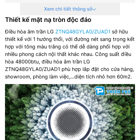
Xem chi tiết thông số
Môi chất lạnh: R32
Thiết kế mặt nạ tròn độc đáo
Nguồn điện dàn lạnh: 1 pha, 220-240 V, 50-60 Hz
Điều hòa âm trần LG
ZTNQ48GYLA0/ZUAD1
sở hữu
Nguồn điện dàn nóng: 1 pha, 220-240 V, 50-60 Hz
thiết kế với 1 hướng thổi, với đường nét sang trọng kết
hợp với tông màu trắng có thể dễ dàng phối hợp với
Kích thước dàn lạnh: 1,050 x 330 x 1,050 mm
nhiều phong cách nội thất khác nhau. Công suất điều
hòa 48000btu, điều hòa âm trần LG
Trọng lượng dàn lạnh: 30 kg
ZTNQ48GYLA0/ZUAD1 phù hợp lắp đặt cho cửa hàng,
showroom, phòng làm việc,…diện tích nhỏ hơn 60m2.
Kích thước mặt nạ: – mm
Trọng lượng mặt nạ: – kg
Kích thước dàn nóng: 950 x 834 x 330 mm
Trọn lượng dàn nóng: 59.5 kg
Ống kết nối(lỏng/khí): Ø9.52/ Ø 15.88 mm