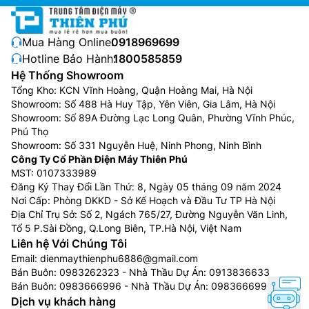
mòn giúp ngăn ngừa tình trạng ăn mòn, kéo dài tuổi
thọ cho sản phẩm. Hơn nữa, Vỉ mạch / bo mạch máy
Mua Hàng Online:
0918969699
điều hòa âm trần LG ZTNQ48GYLA0 được thiết kế
Hotline Bảo Hành:
1800585859
đặc biệt nhằm bảo vệ máy hoạt động ổn định bền bỉ,
Hệ Thống Showroom
chống cháy nổ với môi trường điện áp không ổn định
Tổng Kho: KCN Vĩnh Hoàng, Quận Hoàng Mai, Hà Nội
(điện áp quá thấp / điện áp quá cao).
Showroom: Số 488 Hà Huy Tập, Yên Viên, Gia Lâm, Hà Nội
Showroom: Số 89A Đường Lạc Long Quân, Phường Vĩnh Phúc,
Phú Thọ
Showroom: Số 331 Nguyễn Huệ, Ninh Phong, Ninh Bình
Công Ty Cổ Phần Điện Máy Thiên Phú
MST: 0107333989
Đăng Ký Thay Đổi Lần Thứ: 8, Ngày 05 tháng 09 năm 2024
Nơi Cấp: Phòng DKKD - Sở Kế Hoạch và Đầu Tư TP Hà Nội
Địa Chỉ Trụ Sở: Số 2, Ngách 765/27, Đường Nguyễn Văn Linh,
Tổ 5 P.Sài Đồng, Q.Long Biên, TP.Hà Nội, Việt Nam
Liên hệ Với Chúng Tôi
Email:
dienmaythienphu6886@gmail.com
Bán Buôn:
0983262323
- Nhà Thầu Dự Án:
0913836633
Bán Buôn:
0983666996
- Nhà Thầu Dự Án:
0983666996
Môi chất lạnh R32
Dịch vụ khách hàng