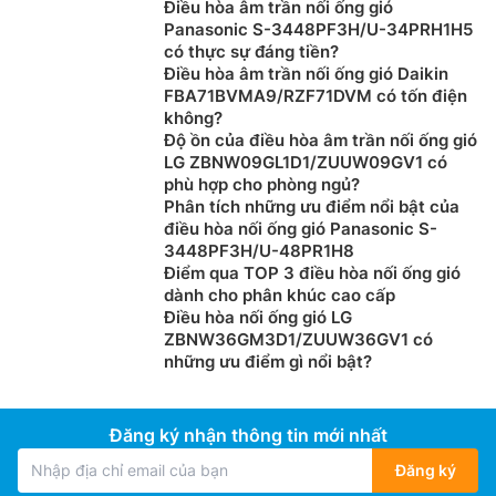
Điều hòa âm trần nối ống gió
Panasonic S-3448PF3H/U-34PRH1H5
có thực sự đáng tiền?
Điều hòa âm trần nối ống gió Daikin
FBA71BVMA9/RZF71DVM có tốn điện
Bước 1 – Lọc sơ cấp:
Cấu trúc đa lớp giúp loại bỏ
không?
bụi tốt hơn gấp 2,5 lần so với bộ lọc sơ cấp thông
Độ ồn của điều hòa âm trần nối ống gió
LG ZBNW09GL1D1/ZUUW09GV1 có
thường, giảm bớt ít nhất 40% lượng bụi.
phù hợp cho phòng ngủ?
Bước 2 – Công nghệ Ion âm:
Ion âm giúp tích thêm
Phân tích những ưu điểm nổi bật của
tĩnh điện lên bụi, cải thiện hiệu quả thu thập của bộ
điều hòa nối ống gió Panasonic S-
lọc.
3448PF3H/U-48PR1H8
Bước 3 – Lọc PM1.0:
Loại bỏ 99% bụi mịn tới bụi
Điểm qua TOP 3 điều hòa nối ống gió
dành cho phân khúc cao cấp
siêu mịn (Có thể loại bỏ PM 1.0).
Điều hòa nối ống gió LG
Bước 4 – Khử mùi:
Công nghệ hấp thụ không khí
ZBNW36GM3D1/ZUUW36GV1 có
tiên tiến loại bỏ hơi người và khí độc hại.
những ưu điểm gì nổi bật?
Dàn tản nhiệt bằng đồng
Dàn nóng của
điều hòa âm trần
inverter
Đăng ký nhận thông tin mới nhất
ZTNQ48GYLA0/ZUAD1 với dàn tản nhiệt bằng đồng,
Đăng ký
cánh tản nhiệt màu vàng Goldfin được xử lý chống ăn