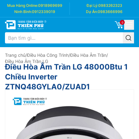
Mua Hàng Online:
0918969699
Đại Lý:
0983262323
Ninh Bình:
0912339019
Dự Án:
0983666996
0
Trang chủ
/
Điều Hòa Công Trình
/
Điều Hòa Âm Trần
/
Điều Hòa Âm Trần LG
Điều Hòa Âm Trần LG 48000Btu 1
Chiều Inverter
ZTNQ48GYLA0/ZUAD1