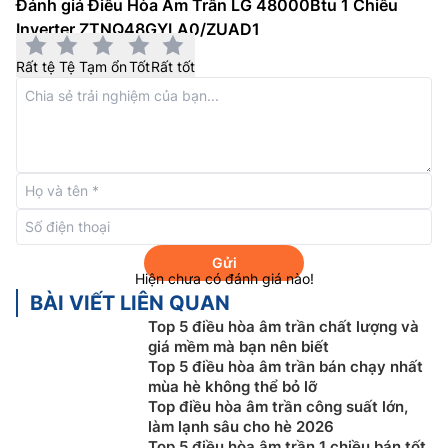
Đánh giá Điều Hòa Âm Trần LG 48000Btu 1 Chiều
Inverter ZTNQ48GYLA0/ZUAD1
Rất tệ
Tệ
Tạm ổn
Tốt
Rất tốt
Thổi gió 360 độ mát lạnh dễ chịu
Điều hòa âm trần LG
48000btu
ZTNQ48GYLA0/ZUAD1 với sáu bước của luồng không
khí thông qua cánh vẫy Crystal cung cấp làm mát
đồng đều và chính xác xuống phía dưới. Hơn nữa, còn
làm mát nhanh hơn đến 30% do đó rút ngắn được thời
gian làm lạnh không gian phòng.
Gửi
Hiện chưa có đánh giá nào!
BÀI VIẾT LIÊN QUAN
Top 5 điều hòa âm trần chất lượng và
giá mềm mà bạn nên biết
Top 5 điều hòa âm trần bán chạy nhất
mùa hè không thể bỏ lỡ
Top điều hòa âm trần công suất lớn,
làm lạnh sâu cho hè 2026
Top 5 điều hòa âm trần 1 chiều bán tốt