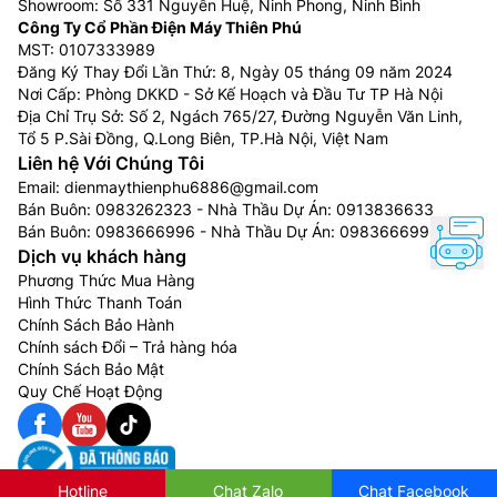
Showroom: Số 331 Nguyễn Huệ, Ninh Phong, Ninh Bình
Công Ty Cổ Phần Điện Máy Thiên Phú
MST: 0107333989
Đăng Ký Thay Đổi Lần Thứ: 8, Ngày 05 tháng 09 năm 2024
Nơi Cấp: Phòng DKKD - Sở Kế Hoạch và Đầu Tư TP Hà Nội
Địa Chỉ Trụ Sở: Số 2, Ngách 765/27, Đường Nguyễn Văn Linh,
Tổ 5 P.Sài Đồng, Q.Long Biên, TP.Hà Nội, Việt Nam
Liên hệ Với Chúng Tôi
Email:
dienmaythienphu6886@gmail.com
Bán Buôn:
0983262323
- Nhà Thầu Dự Án:
0913836633
Bán Buôn:
0983666996
- Nhà Thầu Dự Án:
0983666996
Dịch vụ khách hàng
Phương Thức Mua Hàng
Hình Thức Thanh Toán
Chính Sách Bảo Hành
Chính sách Đổi – Trả hàng hóa
Chính Sách Bảo Mật
Quy Chế Hoạt Động
Hotline
Chat Zalo
Chat Facebook