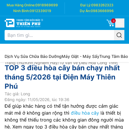
Mua Hàng Online:
0918969699
Đại Lý:
0983262323
Ninh Bình:
0912339019
Dự Án:
0983666996
0
Dịch Vụ Sửa Chữa Bảo Dưỡng
Máy Giặt - Máy Sấy
Trung Tâm Bảo
Trang chủ
/
Kinh Nghiệm Hay
/
Tư vấn về Điều Hòa Công Trình
TOP 3 điều hòa cây bán chạy nhất
tháng 5/2026 tại Điện Máy Thiên
Phú
Tác giả: Long
Đăng ngày: 11/05/2026, lúc 19:36
Để giúp khác hàng có thể tận hưởng được cảm giác
mát mẻ ở không gian rộng thì
điều hòa cây
là thiết bị
không thể thiếu trong các không gian đông người mùa
hè. Xem ngay top 3 điều hòa cây bán chạy nhất tháng