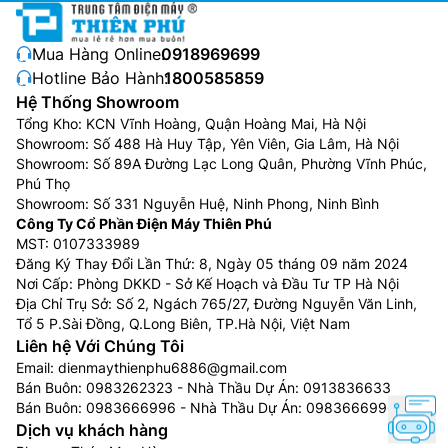
Mua Hàng Online:
0918969699
Hotline Bảo Hành:
1800585859
Hệ Thống Showroom
Tổng Kho: KCN Vĩnh Hoàng, Quận Hoàng Mai, Hà Nội
Showroom: Số 488 Hà Huy Tập, Yên Viên, Gia Lâm, Hà Nội
Showroom: Số 89A Đường Lạc Long Quân, Phường Vĩnh Phúc,
Phú Thọ
Showroom: Số 331 Nguyễn Huệ, Ninh Phong, Ninh Bình
Công Ty Cổ Phần Điện Máy Thiên Phú
MST: 0107333989
Đăng Ký Thay Đổi Lần Thứ: 8, Ngày 05 tháng 09 năm 2024
Nơi Cấp: Phòng DKKD - Sở Kế Hoạch và Đầu Tư TP Hà Nội
Địa Chỉ Trụ Sở: Số 2, Ngách 765/27, Đường Nguyễn Văn Linh,
Tổ 5 P.Sài Đồng, Q.Long Biên, TP.Hà Nội, Việt Nam
Liên hệ Với Chúng Tôi
Email:
dienmaythienphu6886@gmail.com
Bán Buôn:
0983262323
- Nhà Thầu Dự Án:
0913836633
Bán Buôn:
0983666996
- Nhà Thầu Dự Án:
0983666996
Dịch vụ khách hàng