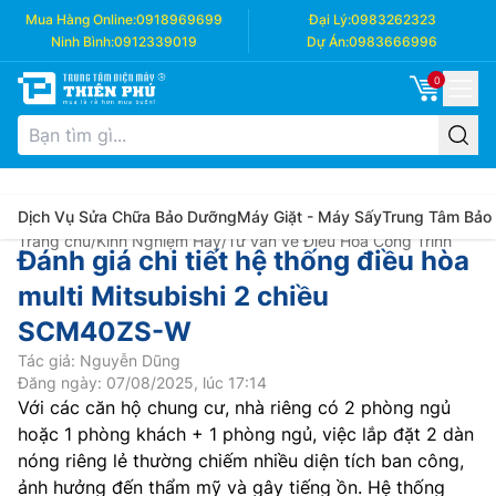
Mua Hàng Online:
0918969699
Đại Lý:
0983262323
Ninh Bình:
0912339019
Dự Án:
0983666996
0
Dịch Vụ Sửa Chữa Bảo Dưỡng
Máy Giặt - Máy Sấy
Trung Tâm Bảo
Trang chủ
/
Kinh Nghiệm Hay
/
Tư vấn về Điều Hòa Công Trình
Đánh giá chi tiết hệ thống điều hòa
multi Mitsubishi 2 chiều
SCM40ZS-W
Tác giả: Nguyễn Dũng
Đăng ngày: 07/08/2025, lúc 17:14
Với các căn hộ chung cư, nhà riêng có 2 phòng ngủ
hoặc 1 phòng khách + 1 phòng ngủ, việc lắp đặt 2 dàn
nóng riêng lẻ thường chiếm nhiều diện tích ban công,
ảnh hưởng đến thẩm mỹ và gây tiếng ồn. Hệ thống