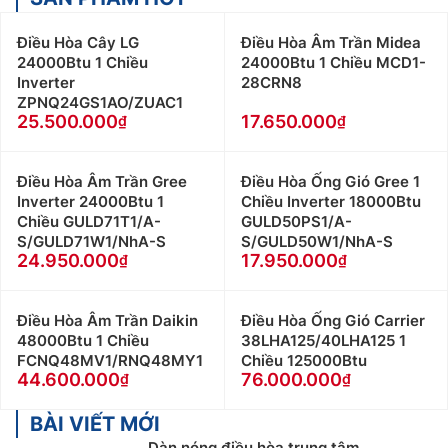
Điều Hòa Cây LG
Điều Hòa Âm Trần Midea
24000Btu 1 Chiều
24000Btu 1 Chiều MCD1-
Inverter
28CRN8
ZPNQ24GS1AO/ZUAC1
25.500.000
17.650.000
Điều Hòa Âm Trần Gree
Điều Hòa Ống Gió Gree 1
Inverter 24000Btu 1
Chiều Inverter 18000Btu
Chiều GULD71T1/A-
GULD50PS1/A-
S/GULD71W1/NhA-S
S/GULD50W1/NhA-S
24.950.000
17.950.000
Điều Hòa Âm Trần Daikin
Điều Hòa Ống Gió Carrier
48000Btu 1 Chiều
38LHA125/40LHA125 1
FCNQ48MV1/RNQ48MY1
Chiều 125000Btu
44.600.000
76.000.000
BÀI VIẾT MỚI
Dàn nóng điều hòa trung tâm