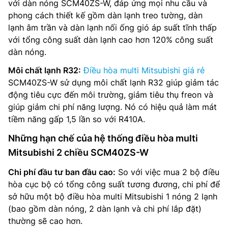
với dàn nóng SCM40ZS-W, đáp ứng mọi nhu cầu và
phong cách thiết kế gồm dàn lạnh treo tường, dàn
lạnh âm trần và dàn lạnh nối ống gió áp suất tĩnh thấp
với tổng công suất dàn lạnh cao hơn 120% công suất
dàn nóng.
Môi chất lạnh R32:
Điều hòa multi Mitsubishi giá rẻ
SCM40ZS-W sử dụng môi chất lạnh R32 giúp giảm tác
động tiêu cực đến môi trường, giảm tiêu thụ freon và
giúp giảm chi phí năng lượng. Nó có hiệu quả làm mát
tiềm năng gấp 1,5 lần so với R410A.
Những hạn chế của hệ thống điều hòa multi
Mitsubishi 2 chiều SCM40ZS-W
Chi phí đầu tư ban đầu cao:
So với việc mua 2 bộ điều
hòa cục bộ có tổng công suất tương đương, chi phí để
sở hữu một bộ điều hòa multi Mitsubishi 1 nóng 2 lạnh
(bao gồm dàn nóng, 2 dàn lạnh và chi phí lắp đặt)
thường sẽ cao hơn.