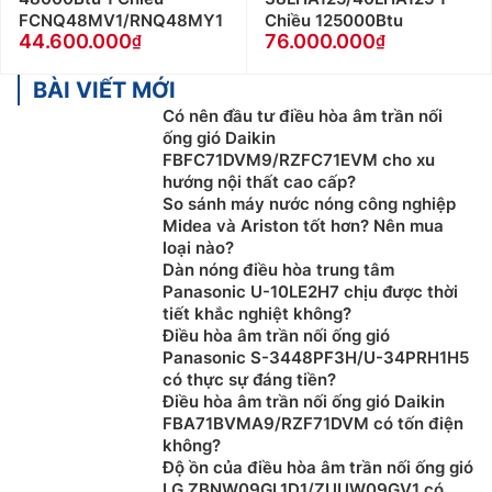
FCNQ48MV1/RNQ48MY1
Chiều 125000Btu
44.600.000
76.000.000
BÀI VIẾT MỚI
Có nên đầu tư điều hòa âm trần nối
ống gió Daikin
FBFC71DVM9/RZFC71EVM cho xu
hướng nội thất cao cấp?
So sánh máy nước nóng công nghiệp
Midea và Ariston tốt hơn? Nên mua
loại nào?
Dàn nóng điều hòa trung tâm
Panasonic U-10LE2H7 chịu được thời
tiết khắc nghiệt không?
Điều hòa âm trần nối ống gió
Panasonic S-3448PF3H/U-34PRH1H5
có thực sự đáng tiền?
Điều hòa âm trần nối ống gió Daikin
FBA71BVMA9/RZF71DVM có tốn điện
không?
Độ ồn của điều hòa âm trần nối ống gió
LG ZBNW09GL1D1/ZUUW09GV1 có