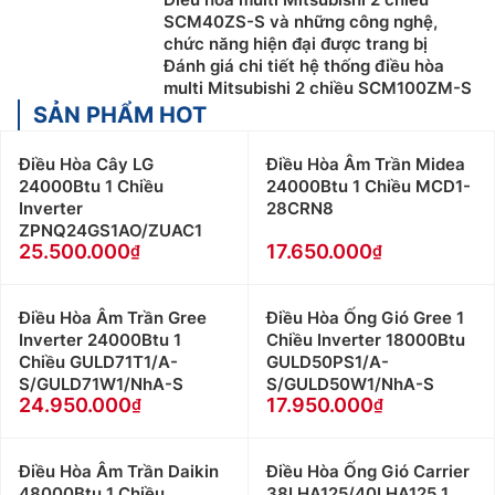
SCM40ZS-S và những công nghệ,
chức năng hiện đại được trang bị
Đánh giá chi tiết hệ thống điều hòa
multi Mitsubishi 2 chiều SCM100ZM-S
SẢN PHẨM HOT
Điều Hòa Cây LG
Điều Hòa Âm Trần Midea
24000Btu 1 Chiều
24000Btu 1 Chiều MCD1-
Inverter
28CRN8
ZPNQ24GS1AO/ZUAC1
25.500.000
17.650.000
Điều Hòa Âm Trần Gree
Điều Hòa Ống Gió Gree 1
Inverter 24000Btu 1
Chiều Inverter 18000Btu
Chiều GULD71T1/A-
GULD50PS1/A-
S/GULD71W1/NhA-S
S/GULD50W1/NhA-S
24.950.000
17.950.000
Điều Hòa Âm Trần Daikin
Điều Hòa Ống Gió Carrier
48000Btu 1 Chiều
38LHA125/40LHA125 1