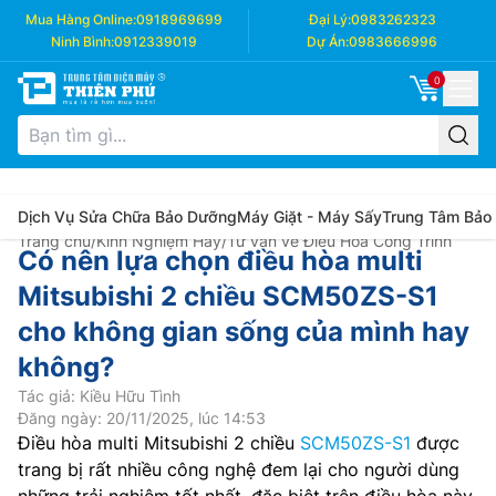
Mua Hàng Online:
0918969699
Đại Lý:
0983262323
Ninh Bình:
0912339019
Dự Án:
0983666996
0
Dịch Vụ Sửa Chữa Bảo Dưỡng
Máy Giặt - Máy Sấy
Trung Tâm Bảo
Trang chủ
/
Kinh Nghiệm Hay
/
Tư vấn về Điều Hòa Công Trình
Có nên lựa chọn điều hòa multi
Mitsubishi 2 chiều SCM50ZS-S1
cho không gian sống của mình hay
không?
Tác giả: Kiều Hữu Tình
Đăng ngày: 20/11/2025, lúc 14:53
Điều hòa multi Mitsubishi 2 chiều
SCM50ZS-S1
được
trang bị rất nhiều công nghệ đem lại cho người dùng