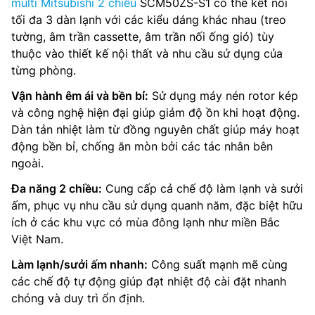
multi Mitsubishi 2 chiều
SCM50ZS-S1 có thể kết nối
tối đa 3 dàn lạnh với các kiểu dáng khác nhau (treo
tường, âm trần cassette, âm trần nối ống gió) tùy
thuộc vào thiết kế nội thất và nhu cầu sử dụng của
từng phòng.
Vận hành êm ái và bền bỉ:
Sử dụng máy nén rotor kép
và công nghệ hiện đại giúp giảm độ ồn khi hoạt động.
Dàn tản nhiệt làm từ đồng nguyên chất giúp máy hoạt
động bền bỉ, chống ăn mòn bởi các tác nhân bên
ngoài.
Đa năng 2 chiều:
Cung cấp cả chế độ làm lạnh và sưởi
ấm, phục vụ nhu cầu sử dụng quanh năm, đặc biệt hữu
ích ở các khu vực có mùa đông lạnh như miền Bắc
Việt Nam.
Làm lạnh/sưởi ấm nhanh:
Công suất mạnh mẽ cùng
các chế độ tự động giúp đạt nhiệt độ cài đặt nhanh
chóng và duy trì ổn định.