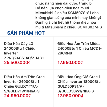
chức năng hiện đại được trang bị
Có nên lựa chọn điều hòa multi
Mitsubishi 2 chiều SCM50ZS-S1 cho
không gian sống của mình hay không?
Đánh giá chi tiết hệ thống điều hòa
multi Mitsubishi 2 chiều SCM100ZM-S
SẢN PHẨM HOT
Điều Hòa Cây LG
Điều Hòa Âm Trần Midea
24000Btu 1 Chiều
24000Btu 1 Chiều MCD1-
Inverter
28CRN8
ZPNQ24GS1AO/ZUAC1
25.500.000
17.650.000
Điều Hòa Âm Trần Gree
Điều Hòa Ống Gió Gree 1
Inverter 24000Btu 1
Chiều Inverter 18000Btu
Chiều GULD71T1/A-
GULD50PS1/A-
S/GULD71W1/NhA-S
S/GULD50W1/NhA-S
24.950.000
17.950.000