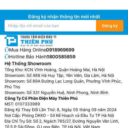
Đăng ký nhận thông tin mới nhất
Đăng ký
Mua Hàng Online:
0918969699
Hotline Bảo Hành:
1800585859
Hệ Thống Showroom
Tổng Kho: KCN Vĩnh Hoàng, Quận Hoàng Mai, Hà Nội
Showroom: Số 488 Hà Huy Tập, Yên Viên, Gia Lâm, Hà Nội
Showroom: Số 89A Đường Lạc Long Quân, Phường Vĩnh Phúc,
Phú Thọ
Showroom: Số 331 Nguyễn Huệ, Ninh Phong, Ninh Bình
Công Ty Cổ Phần Điện Máy Thiên Phú
MST: 0107333989
Đăng Ký Thay Đổi Lần Thứ: 8, Ngày 05 tháng 09 năm 2024
Nơi Cấp: Phòng DKKD - Sở Kế Hoạch và Đầu Tư TP Hà Nội
Địa Chỉ Trụ Sở: Số 2, Ngách 765/27, Đường Nguyễn Văn Linh,
Tổ 5 P.Sài Đồng, Q.Long Biên, TP.Hà Nội, Việt Nam