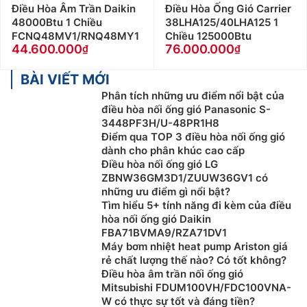
Điều Hòa Âm Trần Daikin
Điều Hòa Ống Gió Carrier
48000Btu 1 Chiều
38LHA125/40LHA125 1
FCNQ48MV1/RNQ48MY1
Chiều 125000Btu
44.600.000
76.000.000
BÀI VIẾT MỚI
Phân tích những ưu điểm nổi bật của
điều hòa nối ống gió Panasonic S-
3448PF3H/U-48PR1H8
Điểm qua TOP 3 điều hòa nối ống gió
dành cho phân khúc cao cấp
Điều hòa nối ống gió LG
ZBNW36GM3D1/ZUUW36GV1 có
những ưu điểm gì nổi bật?
Tìm hiểu 5+ tính năng đi kèm của điều
hòa nối ống gió Daikin
FBA71BVMA9/RZA71DV1
Máy bơm nhiệt heat pump Ariston giá
rẻ chất lượng thế nào? Có tốt không?
Điều hòa âm trần nối ống gió
Mitsubishi FDUM100VH/FDC100VNA-
W có thực sự tốt và đáng tiền?