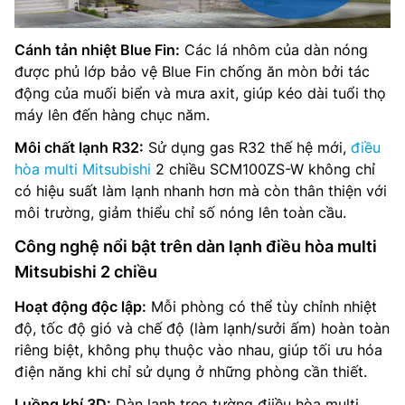
Cánh tản nhiệt Blue Fin:
Các lá nhôm của dàn nóng
được phủ lớp bảo vệ Blue Fin chống ăn mòn bởi tác
động của muối biển và mưa axit, giúp kéo dài tuổi thọ
máy lên đến hàng chục năm.
Môi chất lạnh R32:
Sử dụng gas R32 thế hệ mới,
điều
hòa multi Mitsubishi
2 chiều SCM100ZS-W không chỉ
có hiệu suất làm lạnh nhanh hơn mà còn thân thiện với
môi trường, giảm thiểu chỉ số nóng lên toàn cầu.
Công nghệ nổi bật trên dàn lạnh điều hòa multi
Mitsubishi 2 chiều
Hoạt động độc lập:
Mỗi phòng có thể tùy chỉnh nhiệt
độ, tốc độ gió và chế độ (làm lạnh/sưởi ấm) hoàn toàn
riêng biệt, không phụ thuộc vào nhau, giúp tối ưu hóa
điện năng khi chỉ sử dụng ở những phòng cần thiết.
Luồng khí 3D:
Dàn lạnh treo tường điiều hòa multi