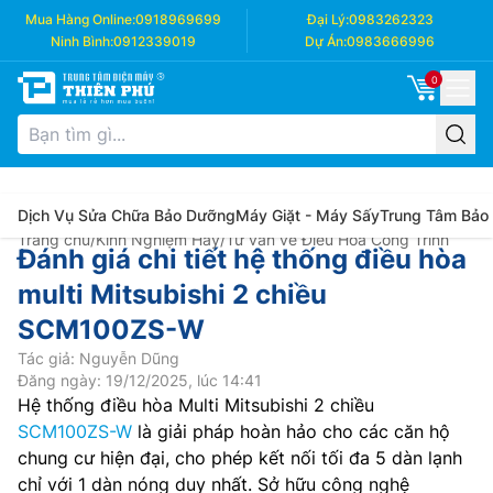
Mua Hàng Online:
0918969699
Đại Lý:
0983262323
Ninh Bình:
0912339019
Dự Án:
0983666996
0
Dịch Vụ Sửa Chữa Bảo Dưỡng
Máy Giặt - Máy Sấy
Trung Tâm Bảo
Trang chủ
/
Kinh Nghiệm Hay
/
Tư vấn về Điều Hòa Công Trình
Đánh giá chi tiết hệ thống điều hòa
multi Mitsubishi 2 chiều
SCM100ZS-W
Tác giả: Nguyễn Dũng
Đăng ngày: 19/12/2025, lúc 14:41
Hệ thống điều hòa Multi Mitsubishi 2 chiều
SCM100ZS-W
là giải pháp hoàn hảo cho các căn hộ
chung cư hiện đại, cho phép kết nối tối đa 5 dàn lạnh
chỉ với 1 dàn nóng duy nhất. Sở hữu công nghệ