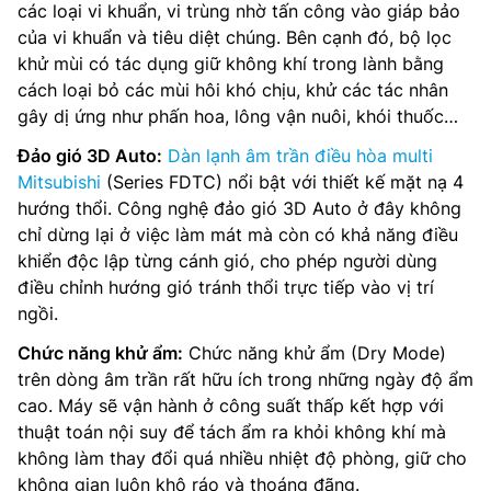
các loại vi khuẩn, vi trùng nhờ tấn công vào giáp bảo
của vi khuẩn và tiêu diệt chúng. Bên cạnh đó, bộ lọc
khử mùi có tác dụng giữ không khí trong lành bằng
cách loại bỏ các mùi hôi khó chịu, khử các tác nhân
gây dị ứng như phấn hoa, lông vận nuôi, khói thuốc…
Đảo gió 3D Auto:
Dàn lạnh âm trần điều hòa multi
Mitsubishi
(Series FDTC) nổi bật với thiết kế mặt nạ 4
hướng thổi. Công nghệ đảo gió 3D Auto ở đây không
chỉ dừng lại ở việc làm mát mà còn có khả năng điều
khiển độc lập từng cánh gió, cho phép người dùng
điều chỉnh hướng gió tránh thổi trực tiếp vào vị trí
ngồi.
Chức năng khử ẩm:
Chức năng khử ẩm (Dry Mode)
trên dòng âm trần rất hữu ích trong những ngày độ ẩm
cao. Máy sẽ vận hành ở công suất thấp kết hợp với
thuật toán nội suy để tách ẩm ra khỏi không khí mà
không làm thay đổi quá nhiều nhiệt độ phòng, giữ cho
không gian luôn khô ráo và thoáng đãng.