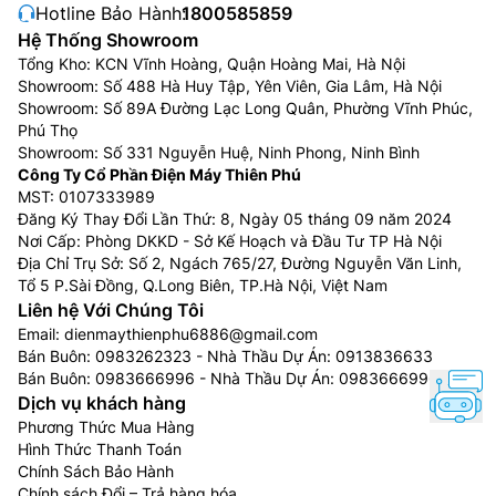
Hotline Bảo Hành:
1800585859
Hệ Thống Showroom
Tổng Kho: KCN Vĩnh Hoàng, Quận Hoàng Mai, Hà Nội
Showroom: Số 488 Hà Huy Tập, Yên Viên, Gia Lâm, Hà Nội
Showroom: Số 89A Đường Lạc Long Quân, Phường Vĩnh Phúc,
Phú Thọ
Showroom: Số 331 Nguyễn Huệ, Ninh Phong, Ninh Bình
Công Ty Cổ Phần Điện Máy Thiên Phú
MST: 0107333989
Đăng Ký Thay Đổi Lần Thứ: 8, Ngày 05 tháng 09 năm 2024
Nơi Cấp: Phòng DKKD - Sở Kế Hoạch và Đầu Tư TP Hà Nội
Địa Chỉ Trụ Sở: Số 2, Ngách 765/27, Đường Nguyễn Văn Linh,
Tổ 5 P.Sài Đồng, Q.Long Biên, TP.Hà Nội, Việt Nam
Liên hệ Với Chúng Tôi
Email:
dienmaythienphu6886@gmail.com
Bán Buôn:
0983262323
- Nhà Thầu Dự Án:
0913836633
Bán Buôn:
0983666996
- Nhà Thầu Dự Án:
0983666996
Dịch vụ khách hàng
Phương Thức Mua Hàng
Hình Thức Thanh Toán
Chính Sách Bảo Hành
Chính sách Đổi – Trả hàng hóa