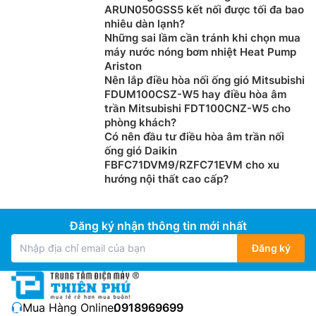
ARUN050GSS5 kết nối được tối đa bao
nhiêu dàn lạnh?
Những sai lầm cần tránh khi chọn mua
máy nước nóng bơm nhiệt Heat Pump
Ariston
Nên lắp điều hòa nối ống gió Mitsubishi
FDUM100CSZ-W5 hay điều hòa âm
trần Mitsubishi FDT100CNZ-W5 cho
phòng khách?
Có nên đầu tư điều hòa âm trần nối
ống gió Daikin
FBFC71DVM9/RZFC71EVM cho xu
hướng nội thất cao cấp?
Đăng ký nhận thông tin mới nhất
Đăng ký
Mua Hàng Online:
0918969699