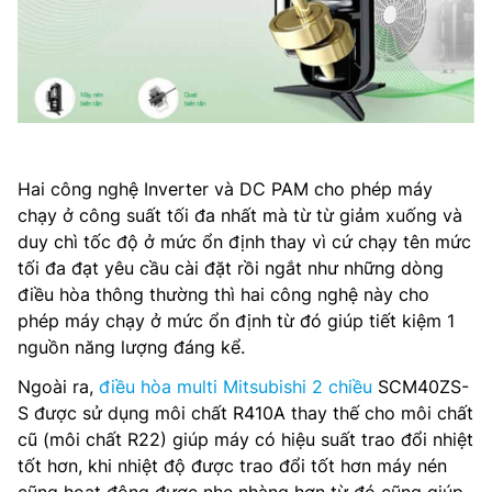
Hai công nghệ Inverter và DC PAM cho phép máy
chạy ở công suất tối đa nhất mà từ từ giảm xuống và
duy chì tốc độ ở mức ổn định thay vì cứ chạy tên mức
tối đa đạt yêu cầu cài đặt rồi ngắt như những dòng
điều hòa thông thường thì hai công nghệ này cho
phép máy chạy ở mức ổn định từ đó giúp tiết kiệm 1
nguồn năng lượng đáng kể.
Ngoài ra,
điều hòa multi Mitsubishi 2 chiều
SCM40ZS-
S được sử dụng môi chất R410A thay thế cho môi chất
cũ (môi chất R22) giúp máy có hiệu suất trao đổi nhiệt
tốt hơn, khi nhiệt độ được trao đổi tốt hơn máy nén
cũng hoạt động được nhẹ nhàng hơn từ đó cũng giúp