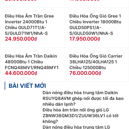
Điều Hòa Âm Trần Gree
Điều Hòa Ống Gió Gree 1
Inverter 24000Btu 1
Chiều Inverter 18000Btu
Chiều GULD71T1/A-
GULD50PS1/A-
S/GULD71W1/NhA-S
S/GULD50W1/NhA-S
24.950.000
17.950.000
Điều Hòa Âm Trần Daikin
Điều Hòa Ống Gió Carrier
48000Btu 1 Chiều
38LHA125/40LHA125 1
FCNQ48MV1/RNQ48MY1
Chiều 125000Btu
44.600.000
76.000.000
BÀI VIẾT MỚI
Dàn nóng điều hòa trung tâm Daikin
RSUYQ8AVM ghép nối được tối đa bao
nhiêu dàn lạnh?
Điều hòa âm trần nối ống gió LG
ZBNW36GM3D1/ZUUW36LV1 có tốt
không?
Dàn nóng điều hòa trung tâm LG