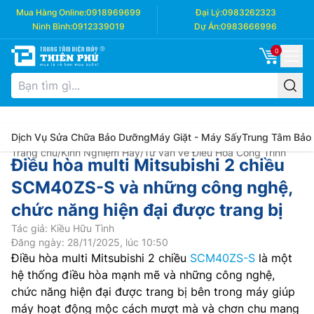
Mua Hàng Online:
0918969699
Đại Lý:
0983262323
Ninh Bình:
0912339019
Dự Án:
0983666996
0
Dịch Vụ Sửa Chữa Bảo Dưỡng
Máy Giặt - Máy Sấy
Trung Tâm Bảo
Trang chủ
/
Kinh Nghiệm Hay
/
Tư vấn về Điều Hòa Công Trình
Điều hòa multi Mitsubishi 2 chiều
SCM40ZS-S và những công nghệ,
chức năng hiện đại được trang bị
Tác giả: Kiều Hữu Tình
Đăng ngày: 28/11/2025, lúc 10:50
Điều hòa multi Mitsubishi 2 chiều
SCM40ZS-S
là một
hệ thống điều hòa mạnh mẽ và những công nghệ,
chức năng hiện đại được trang bị bên trong máy giúp
máy hoạt động mộc cách mượt mà và chơn chu mang