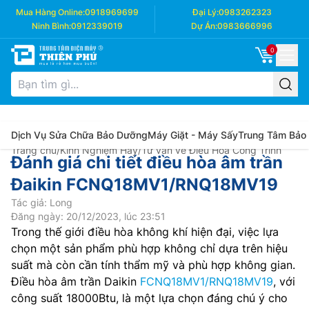
Mua Hàng Online:
0918969699
Đại Lý:
0983262323
Ninh Bình:
0912339019
Dự Án:
0983666996
0
Dịch Vụ Sửa Chữa Bảo Dưỡng
Máy Giặt - Máy Sấy
Trung Tâm Bảo
Trang chủ
/
Kinh Nghiệm Hay
/
Tư vấn về Điều Hòa Công Trình
Đánh giá chi tiết điều hòa âm trần
Đaikin FCNQ18MV1/RNQ18MV19
Tác giả: Long
Đăng ngày: 20/12/2023, lúc 23:51
Trong thế giới điều hòa không khí hiện đại, việc lựa
chọn một sản phẩm phù hợp không chỉ dựa trên hiệu
suất mà còn cần tính thẩm mỹ và phù hợp không gian.
Điều hòa âm trần Daikin
FCNQ18MV1/RNQ18MV19
, với
công suất 18000Btu, là một lựa chọn đáng chú ý cho