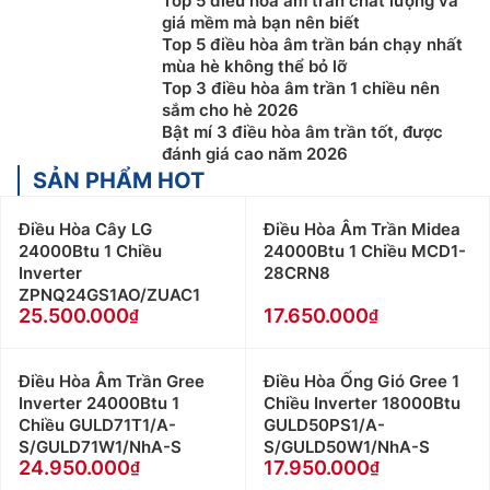
Top 5 điều hòa âm trần chất lượng và
giá mềm mà bạn nên biết
Top 5 điều hòa âm trần bán chạy nhất
mùa hè không thể bỏ lỡ
Top 3 điều hòa âm trần 1 chiều nên
sắm cho hè 2026
Bật mí 3 điều hòa âm trần tốt, được
đánh giá cao năm 2026
SẢN PHẨM HOT
Điều Hòa Cây LG
Điều Hòa Âm Trần Midea
24000Btu 1 Chiều
24000Btu 1 Chiều MCD1-
Inverter
28CRN8
ZPNQ24GS1AO/ZUAC1
25.500.000
17.650.000
Điều Hòa Âm Trần Gree
Điều Hòa Ống Gió Gree 1
Inverter 24000Btu 1
Chiều Inverter 18000Btu
Chiều GULD71T1/A-
GULD50PS1/A-
S/GULD71W1/NhA-S
S/GULD50W1/NhA-S
24.950.000
17.950.000