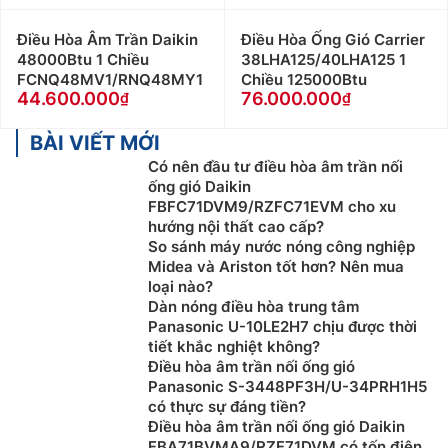
Điều Hòa Âm Trần Daikin
Điều Hòa Ống Gió Carrier
48000Btu 1 Chiều
38LHA125/40LHA125 1
FCNQ48MV1/RNQ48MY1
Chiều 125000Btu
44.600.000
76.000.000
BÀI VIẾT MỚI
Có nên đầu tư điều hòa âm trần nối
ống gió Daikin
FBFC71DVM9/RZFC71EVM cho xu
hướng nội thất cao cấp?
So sánh máy nước nóng công nghiệp
Midea và Ariston tốt hơn? Nên mua
loại nào?
Dàn nóng điều hòa trung tâm
Panasonic U-10LE2H7 chịu được thời
tiết khắc nghiệt không?
Điều hòa âm trần nối ống gió
Panasonic S-3448PF3H/U-34PRH1H5
có thực sự đáng tiền?
Điều hòa âm trần nối ống gió Daikin
FBA71BVMA9/RZF71DVM có tốn điện