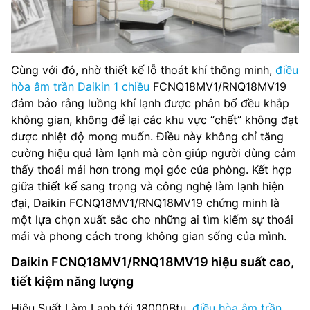
Cùng với đó, nhờ thiết kế lỗ thoát khí thông minh,
điều
hòa âm trần Daikin 1 chiều
FCNQ18MV1/RNQ18MV19
đảm bảo rằng luồng khí lạnh được phân bố đều khắp
không gian, không để lại các khu vực “chết” không đạt
được nhiệt độ mong muốn. Điều này không chỉ tăng
cường hiệu quả làm lạnh mà còn giúp người dùng cảm
thấy thoải mái hơn trong mọi góc của phòng. Kết hợp
giữa thiết kế sang trọng và công nghệ làm lạnh hiện
đại, Daikin FCNQ18MV1/RNQ18MV19 chứng minh là
một lựa chọn xuất sắc cho những ai tìm kiếm sự thoải
mái và phong cách trong không gian sống của mình.
Daikin FCNQ18MV1/RNQ18MV19 hiệu suất cao,
tiết kiệm năng lượng
Hiệu Suất Làm Lạnh tới 18000Btu,
điều hòa âm trần