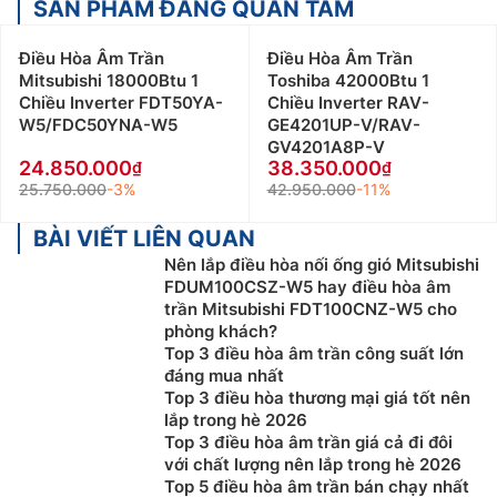
SẢN PHẨM ĐÁNG QUAN TÂM
Điều Hòa Âm Trần
Điều Hòa Âm Trần
Mitsubishi 18000Btu 1
Toshiba 42000Btu 1
Chiều Inverter FDT50YA-
Chiều Inverter RAV-
W5/FDC50YNA-W5
GE4201UP-V/RAV-
GV4201A8P-V
24.850.000
38.350.000
25.750.000
-3%
42.950.000
-11%
BÀI VIẾT LIÊN QUAN
Nên lắp điều hòa nối ống gió Mitsubishi
FDUM100CSZ-W5 hay điều hòa âm
trần Mitsubishi FDT100CNZ-W5 cho
phòng khách?
Top 3 điều hòa âm trần công suất lớn
đáng mua nhất
Top 3 điều hòa thương mại giá tốt nên
lắp trong hè 2026
Top 3 điều hòa âm trần giá cả đi đôi
với chất lượng nên lắp trong hè 2026
Top 5 điều hòa âm trần bán chạy nhất