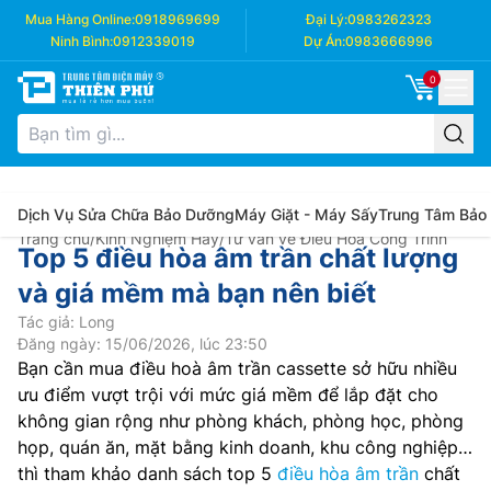
Mua Hàng Online:
0918969699
Đại Lý:
0983262323
Ninh Bình:
0912339019
Dự Án:
0983666996
0
Dịch Vụ Sửa Chữa Bảo Dưỡng
Máy Giặt - Máy Sấy
Trung Tâm Bảo
Trang chủ
/
Kinh Nghiệm Hay
/
Tư vấn về Điều Hòa Công Trình
Top 5 điều hòa âm trần chất lượng
và giá mềm mà bạn nên biết
Tác giả: Long
Đăng ngày: 15/06/2026, lúc 23:50
Bạn cần mua điều hoà âm trần cassette sở hữu nhiều
ưu điểm vượt trội với mức giá mềm để lắp đặt cho
không gian rộng như phòng khách, phòng học, phòng
họp, quán ăn, mặt bằng kinh doanh, khu công nghiệp…
thì tham khảo danh sách top 5
điều hòa âm trần
chất