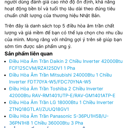
người dùng đánh giá cao nhờ độ ổn định, khả năng
hoạt động bền bỉ và tuổi thọ lâu dài theo đúng tiêu
chuẩn chất lượng của thương hiệu Nhật Bản.
Trên đây là danh sách top 5 điều hòa âm trần chất
lượng và giá mềm để bạn có thể lựa chọn cho nhu cầu
của mình. Mong rằng với những gợi ý trên sẽ giúp bạn
sớm tìm được sản phẩm ưng ý.
Sản phẩm liên quan
Điều Hòa Âm Trần Daikin 2 Chiều Inverter 42000Btu
FCF125CVM/RZA125DV1 1 Pha
Điều Hòa Âm Trần Mitsubishi 24000Btu 1 Chiều
Inverter FDT70YA-W5/FDC70YNA-W5
Điều Hòa Âm Trần Toshiba 2 Chiều Inverter
42000Btu RAV-RM1401UTP-E/RAV-GM1401ATP-E
Điều Hòa Âm Trần LG 18000Btu 1 Chiều Inverter
ZTNQ18GTLA1/ZUUQ18GV1
Điều Hòa Âm Trần Panasonic S-36PU1H5B/U-
36PN1H8 1 Chiều 36000Btu 3 Pha