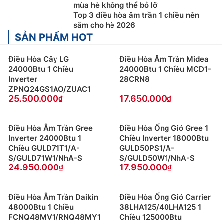
mùa hè không thể bỏ lỡ
Top 3 điều hòa âm trần 1 chiều nên
sắm cho hè 2026
SẢN PHẨM HOT
Điều Hòa Cây LG
Điều Hòa Âm Trần Midea
24000Btu 1 Chiều
24000Btu 1 Chiều MCD1-
Inverter
28CRN8
ZPNQ24GS1AO/ZUAC1
25.500.000
17.650.000
Điều Hòa Âm Trần Gree
Điều Hòa Ống Gió Gree 1
Inverter 24000Btu 1
Chiều Inverter 18000Btu
Chiều GULD71T1/A-
GULD50PS1/A-
S/GULD71W1/NhA-S
S/GULD50W1/NhA-S
24.950.000
17.950.000
Điều Hòa Âm Trần Daikin
Điều Hòa Ống Gió Carrier
48000Btu 1 Chiều
38LHA125/40LHA125 1
FCNQ48MV1/RNQ48MY1
Chiều 125000Btu