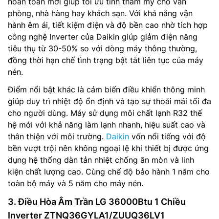
hoàn toàn mới giúp tối ưu tính thẩm mỹ cho văn
phòng, nhà hàng hay khách sạn. Với khả năng vận
hành êm ái, tiết kiệm điện và độ bền cao nhờ tích hợp
công nghệ Inverter của Daikin giúp giảm điện năng
tiêu thụ từ 30-50% so với dòng máy thông thường,
đồng thời hạn chế tình trạng bật tắt liên tục của máy
nén.
Điểm nổi bật khác là cảm biến điều khiển thông minh
giúp duy trì nhiệt độ ổn định và tạo sự thoải mái tối đa
cho người dùng. Máy sử dụng môi chất lạnh R32 thế
hệ mới với khả năng làm lạnh nhanh, hiệu suất cao và
thân thiện với môi trường.
Daikin
vốn nổi tiếng với độ
bền vượt trội nên không ngoại lệ khi thiết bị được ứng
dụng hệ thống dàn tản nhiệt chống ăn mòn và linh
kiện chất lượng cao. Cùng chế độ bảo hành 1 năm cho
toàn bộ máy và 5 năm cho máy nén.
3. Điều Hòa Âm Trần LG 36000Btu 1 Chiều
Inverter ZTNQ36GYLA1/ZUUQ36LV1