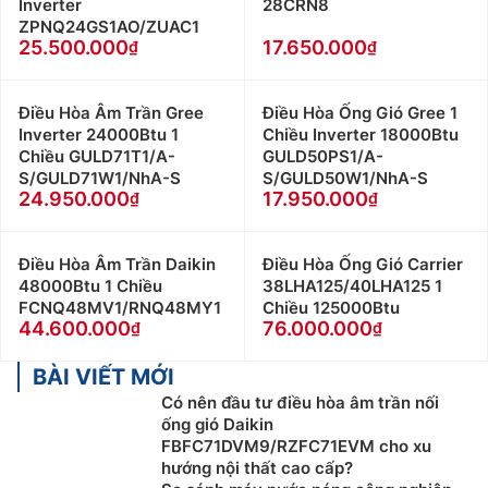
Inverter
28CRN8
ZPNQ24GS1AO/ZUAC1
25.500.000
17.650.000
Điều Hòa Âm Trần Gree
Điều Hòa Ống Gió Gree 1
Inverter 24000Btu 1
Chiều Inverter 18000Btu
Chiều GULD71T1/A-
GULD50PS1/A-
S/GULD71W1/NhA-S
S/GULD50W1/NhA-S
24.950.000
17.950.000
Điều Hòa Âm Trần Daikin
Điều Hòa Ống Gió Carrier
48000Btu 1 Chiều
38LHA125/40LHA125 1
FCNQ48MV1/RNQ48MY1
Chiều 125000Btu
44.600.000
76.000.000
BÀI VIẾT MỚI
Có nên đầu tư điều hòa âm trần nối
ống gió Daikin
FBFC71DVM9/RZFC71EVM cho xu
hướng nội thất cao cấp?