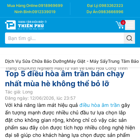
Mua Hàng Online:
0918969699
Đại Lý:
0983262323
Ninh Bình:
0912339019
Dự Án:
0983666996
0
Dịch Vụ Sửa Chữa Bảo Dưỡng
Máy Giặt - Máy Sấy
Trung Tâm Bảo
Trang chủ
/
Kinh Nghiệm Hay
/
Tư vấn về Điều Hòa Công Trình
Top 5 điều hòa âm trần bán chạy
nhất mùa hè không thể bỏ lỡ
Tác giả: Long
Đăng ngày: 12/06/2026, lúc 23:57
Với khả năng làm mát hiệu quả
điều hòa âm trần
gây
ấn tượng mạnh được nhiều chủ đầu tư lựa chọn lắp
đặt cho không gian rộng, không chỉ có vậy các sản
phẩm sau đây còn được tích hợp nhiều công nghệ hiện
đại sẽ giúp cho khách hàng lựa chọn được sản phẩm