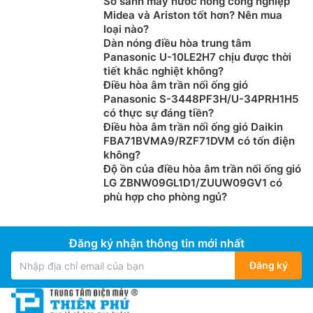
So sánh máy nước nóng công nghiệp
Midea và Ariston tốt hơn? Nên mua
loại nào?
Dàn nóng điều hòa trung tâm
Panasonic U-10LE2H7 chịu được thời
tiết khắc nghiệt không?
Điều hòa âm trần nối ống gió
Panasonic S-3448PF3H/U-34PRH1H5
có thực sự đáng tiền?
Điều hòa âm trần nối ống gió Daikin
FBA71BVMA9/RZF71DVM có tốn điện
không?
Độ ồn của điều hòa âm trần nối ống gió
LG ZBNW09GL1D1/ZUUW09GV1 có
phù hợp cho phòng ngủ?
Đăng ký nhận thông tin mới nhất
Đăng ký