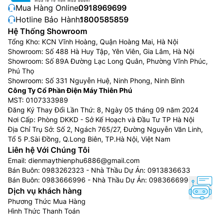
Mua Hàng Online:
0918969699
Hotline Bảo Hành:
1800585859
Hệ Thống Showroom
Tổng Kho: KCN Vĩnh Hoàng, Quận Hoàng Mai, Hà Nội
Showroom: Số 488 Hà Huy Tập, Yên Viên, Gia Lâm, Hà Nội
Showroom: Số 89A Đường Lạc Long Quân, Phường Vĩnh Phúc,
Phú Thọ
Showroom: Số 331 Nguyễn Huệ, Ninh Phong, Ninh Bình
Công Ty Cổ Phần Điện Máy Thiên Phú
MST: 0107333989
Đăng Ký Thay Đổi Lần Thứ: 8, Ngày 05 tháng 09 năm 2024
Nơi Cấp: Phòng DKKD - Sở Kế Hoạch và Đầu Tư TP Hà Nội
Địa Chỉ Trụ Sở: Số 2, Ngách 765/27, Đường Nguyễn Văn Linh,
Tổ 5 P.Sài Đồng, Q.Long Biên, TP.Hà Nội, Việt Nam
Liên hệ Với Chúng Tôi
Email:
dienmaythienphu6886@gmail.com
Bán Buôn:
0983262323
- Nhà Thầu Dự Án:
0913836633
Bán Buôn:
0983666996
- Nhà Thầu Dự Án:
0983666996
Dịch vụ khách hàng
Phương Thức Mua Hàng
Hình Thức Thanh Toán