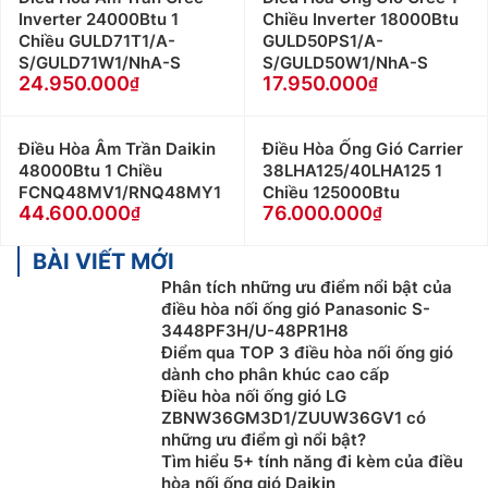
Inverter 24000Btu 1
Chiều Inverter 18000Btu
Chiều GULD71T1/A-
GULD50PS1/A-
S/GULD71W1/NhA-S
S/GULD50W1/NhA-S
24.950.000
17.950.000
Điều Hòa Âm Trần Daikin
Điều Hòa Ống Gió Carrier
48000Btu 1 Chiều
38LHA125/40LHA125 1
FCNQ48MV1/RNQ48MY1
Chiều 125000Btu
44.600.000
76.000.000
BÀI VIẾT MỚI
Phân tích những ưu điểm nổi bật của
điều hòa nối ống gió Panasonic S-
3448PF3H/U-48PR1H8
Điểm qua TOP 3 điều hòa nối ống gió
dành cho phân khúc cao cấp
Điều hòa nối ống gió LG
ZBNW36GM3D1/ZUUW36GV1 có
những ưu điểm gì nổi bật?
Tìm hiểu 5+ tính năng đi kèm của điều
hòa nối ống gió Daikin