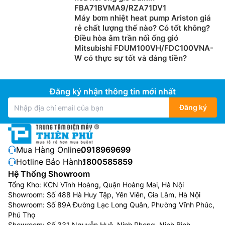
FBA71BVMA9/RZA71DV1
Máy bơm nhiệt heat pump Ariston giá
rẻ chất lượng thế nào? Có tốt không?
Điều hòa âm trần nối ống gió
Mitsubishi FDUM100VH/FDC100VNA-
W có thực sự tốt và đáng tiền?
Đăng ký nhận thông tin mới nhất
Đăng ký
Mua Hàng Online:
0918969699
Hotline Bảo Hành:
1800585859
Hệ Thống Showroom
Tổng Kho: KCN Vĩnh Hoàng, Quận Hoàng Mai, Hà Nội
Showroom: Số 488 Hà Huy Tập, Yên Viên, Gia Lâm, Hà Nội
Showroom: Số 89A Đường Lạc Long Quân, Phường Vĩnh Phúc,
Phú Thọ
Showroom: Số 331 Nguyễn Huệ, Ninh Phong, Ninh Bình