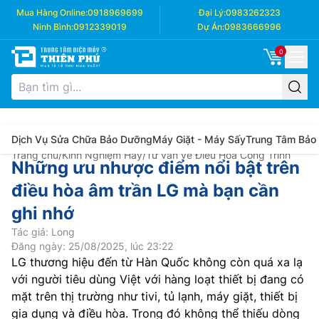
Mua Hàng Online:
0918969699
Đại Lý:
0983262323
Ninh Bình:
0912339019
Dự Án:
0983666996
0
Dịch Vụ Sửa Chữa Bảo Dưỡng
Máy Giặt - Máy Sấy
Trung Tâm Bảo
Trang chủ
/
Kinh Nghiệm Hay
/
Tư vấn về Điều Hòa Công Trình
Những ưu nhược điểm nổi bật trên
điều hòa âm trần LG mà bạn cần
ghi nhớ
Tác giả: Long
Đăng ngày: 25/08/2025, lúc 23:22
LG thương hiệu đến từ Hàn Quốc không còn quá xa lạ
với người tiêu dùng Việt với hàng loạt thiết bị đang có
mặt trên thị trường như tivi, tủ lạnh, máy giặt, thiết bị
gia dụng và điều hòa. Trong đó không thể thiếu dòng