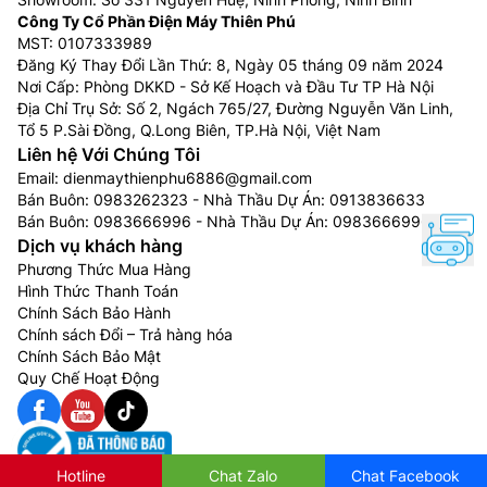
Công Ty Cổ Phần Điện Máy Thiên Phú
MST: 0107333989
Đăng Ký Thay Đổi Lần Thứ: 8, Ngày 05 tháng 09 năm 2024
Nơi Cấp: Phòng DKKD - Sở Kế Hoạch và Đầu Tư TP Hà Nội
Địa Chỉ Trụ Sở: Số 2, Ngách 765/27, Đường Nguyễn Văn Linh,
Tổ 5 P.Sài Đồng, Q.Long Biên, TP.Hà Nội, Việt Nam
Liên hệ Với Chúng Tôi
Email:
dienmaythienphu6886@gmail.com
Bán Buôn:
0983262323
- Nhà Thầu Dự Án:
0913836633
Bán Buôn:
0983666996
- Nhà Thầu Dự Án:
0983666996
Dịch vụ khách hàng
Phương Thức Mua Hàng
Hình Thức Thanh Toán
Chính Sách Bảo Hành
Chính sách Đổi – Trả hàng hóa
Chính Sách Bảo Mật
Quy Chế Hoạt Động
Hotline
Chat Zalo
Chat Facebook