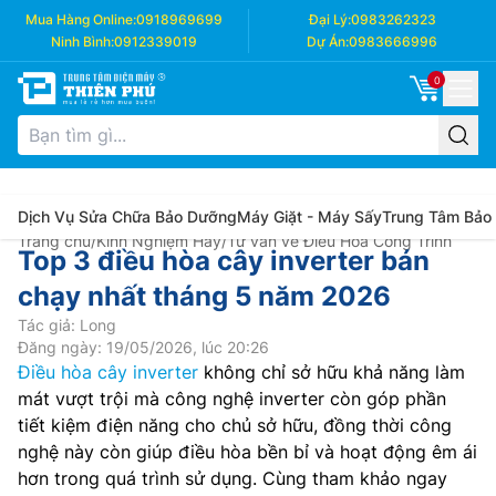
Mua Hàng Online:
0918969699
Đại Lý:
0983262323
Ninh Bình:
0912339019
Dự Án:
0983666996
0
Dịch Vụ Sửa Chữa Bảo Dưỡng
Máy Giặt - Máy Sấy
Trung Tâm Bảo
Trang chủ
/
Kinh Nghiệm Hay
/
Tư vấn về Điều Hòa Công Trình
Top 3 điều hòa cây inverter bán
chạy nhất tháng 5 năm 2026
Tác giả: Long
Đăng ngày: 19/05/2026, lúc 20:26
Điều hòa cây inverter
không chỉ sở hữu khả năng làm
mát vượt trội mà công nghệ inverter còn góp phần
tiết kiệm điện năng cho chủ sở hữu, đồng thời công
nghệ này còn giúp điều hòa bền bỉ và hoạt động êm ái
hơn trong quá trình sử dụng. Cùng tham khảo ngay