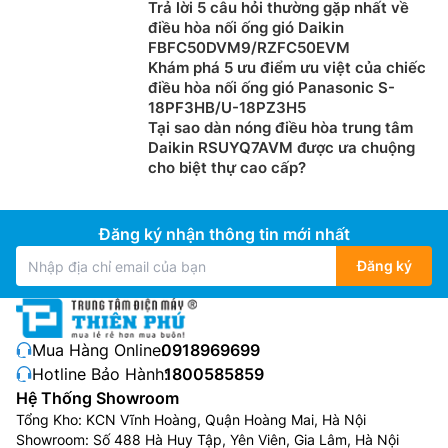
Trả lời 5 câu hỏi thường gặp nhất về
điều hòa nối ống gió Daikin
FBFC50DVM9/RZFC50EVM
Khám phá 5 ưu điểm ưu việt của chiếc
điều hòa nối ống gió Panasonic S-
18PF3HB/U-18PZ3H5
Tại sao dàn nóng điều hòa trung tâm
Daikin RSUYQ7AVM được ưa chuộng
cho biệt thự cao cấp?
Đăng ký nhận thông tin mới nhất
Đăng ký
Mua Hàng Online:
0918969699
Hotline Bảo Hành:
1800585859
Hệ Thống Showroom
Tổng Kho: KCN Vĩnh Hoàng, Quận Hoàng Mai, Hà Nội
Showroom: Số 488 Hà Huy Tập, Yên Viên, Gia Lâm, Hà Nội