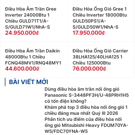
Điều Hòa Âm Trần Gree
Điều Hòa Ống Gió Gree 1
Inverter 24000Btu 1
Chiều Inverter 18000Btu
Chiều GULD71T1/A-
GULD50PS1/A-
S/GULD71W1/NhA-S
S/GULD50W1/NhA-S
24.950.000
17.950.000
Điều Hòa Âm Trần Daikin
Điều Hòa Ống Gió Carrier
48000Btu 1 Chiều
38LHA125/40LHA125 1
FCNQ48MV1/RNQ48MY1
Chiều 125000Btu
44.600.000
76.000.000
BÀI VIẾT MỚI
Dùng điều hòa âm trần nối ống gió
Panasonic S-3448PF3H/U-48PRH1H5
có tốn điện không?
Khám phá top 3 điều hòa nối ống gió 1
chiều đáng mua nhất Quý III 2026
Phân tích ưu điểm của điều hòa nối
ống gió Mitsubishi Heavy FDUM70YA-
W5/FDC70YNA-W5