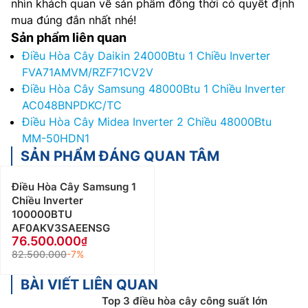
nhìn khách quan về sản phẩm đồng thời có quyết định
mua đúng đắn nhất nhé!
Sản phẩm liên quan
Điều Hòa Cây Daikin 24000Btu 1 Chiều Inverter
FVA71AMVM/RZF71CV2V
Điều Hòa Cây Samsung 48000Btu 1 Chiều Inverter
AC048BNPDKC/TC
Điều Hòa Cây Midea Inverter 2 Chiều 48000Btu
MM-50HDN1
SẢN PHẨM ĐÁNG QUAN TÂM
Điều Hòa Cây Samsung 1
Chiều Inverter
100000BTU
AF0AKV3SAEENSG
76.500.000
82.500.000
-7%
BÀI VIẾT LIÊN QUAN
Top 3 điều hòa cây công suất lớn