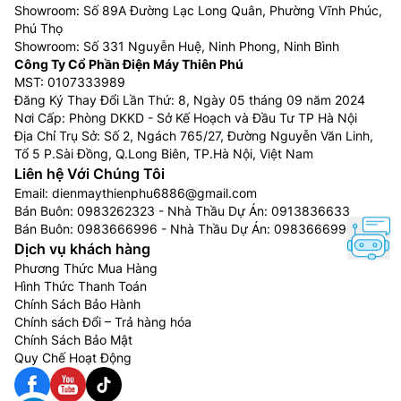
Showroom: Số 89A Đường Lạc Long Quân, Phường Vĩnh Phúc,
Phú Thọ
Showroom: Số 331 Nguyễn Huệ, Ninh Phong, Ninh Bình
Công Ty Cổ Phần Điện Máy Thiên Phú
MST: 0107333989
Đăng Ký Thay Đổi Lần Thứ: 8, Ngày 05 tháng 09 năm 2024
Nơi Cấp: Phòng DKKD - Sở Kế Hoạch và Đầu Tư TP Hà Nội
Địa Chỉ Trụ Sở: Số 2, Ngách 765/27, Đường Nguyễn Văn Linh,
Tổ 5 P.Sài Đồng, Q.Long Biên, TP.Hà Nội, Việt Nam
Liên hệ Với Chúng Tôi
Email:
dienmaythienphu6886@gmail.com
Bán Buôn:
0983262323
- Nhà Thầu Dự Án:
0913836633
Bán Buôn:
0983666996
- Nhà Thầu Dự Án:
0983666996
Dịch vụ khách hàng
Phương Thức Mua Hàng
Hình Thức Thanh Toán
Chính Sách Bảo Hành
Chính sách Đổi – Trả hàng hóa
Chính Sách Bảo Mật
Quy Chế Hoạt Động