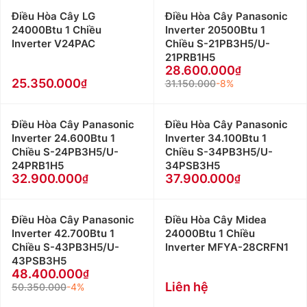
Điều Hòa Cây LG
Điều Hòa Cây Panasonic
24000Btu 1 Chiều
Inverter 20500Btu 1
Inverter V24PAC
Chiều S-21PB3H5/U-
21PRB1H5
28.600.000
25.350.000
31.150.000
-8%
Điều Hòa Cây Panasonic
Điều Hòa Cây Panasonic
Inverter 24.600Btu 1
Inverter 34.100Btu 1
Chiều S-24PB3H5/U-
Chiều S-34PB3H5/U-
24PRB1H5
34PSB3H5
32.900.000
37.900.000
Điều Hòa Cây Panasonic
Điều Hòa Cây Midea
Inverter 42.700Btu 1
24000Btu 1 Chiều
Chiều S-43PB3H5/U-
Inverter MFYA-28CRFN1
43PSB3H5
48.400.000
Liên hệ
50.350.000
-4%