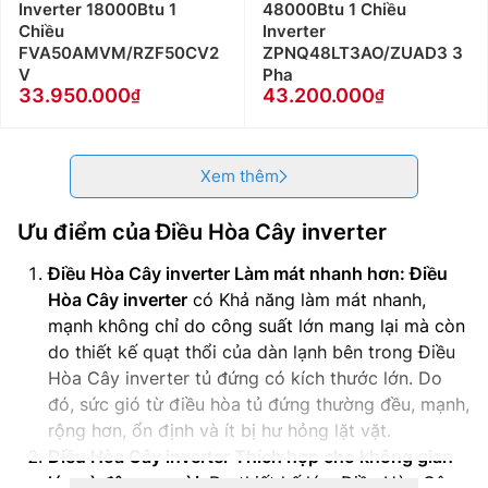
Inverter 18000Btu 1
48000Btu 1 Chiều
Chiều
Inverter
FVA50AMVM/RZF50CV2
ZPNQ48LT3AO/ZUAD3 3
V
Pha
33.950.000
43.200.000
Xem thêm
Ưu điểm của
Điều Hòa Cây inverter
Điều Hòa Cây inverter Làm mát nhanh hơn: Điều
Hòa Cây inverter
có Khả năng làm mát nhanh,
mạnh không chỉ do công suất lớn mang lại mà còn
do thiết kế quạt thổi của dàn lạnh bên trong Điều
Hòa Cây inverter tủ đứng có kích thước lớn. Do
đó, sức gió từ điều hòa tủ đứng thường đều, mạnh,
rộng hơn, ổn định và ít bị hư hỏng lặt vặt.
Điều Hòa Cây inverter Thích hợp cho không gian
lớn và đông người:
Do thiết kế lớn, Điều Hòa Cây