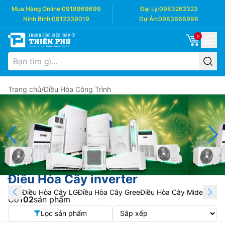
Mua Hàng Online:
0918969699
Đại Lý:
0983262323
Ninh Bình:
0912339019
Dự Án:
0983666996
0
Trang chủ
/
Điều Hòa Công Trình
Điều Hòa Cây inverter
Điều Hòa Cây LG
Điều Hòa Cây Gree
Điều Hòa Cây Midea
Điều 
Có
102
sản phẩm
Lọc sản phẩm