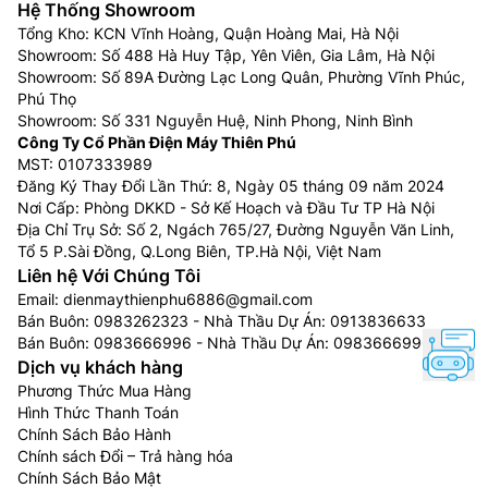
Hệ Thống Showroom
trình vui lòng Liên Hệ:
0983666996
Tổng Kho: KCN Vĩnh Hoàng, Quận Hoàng Mai, Hà Nội
Khách hàng ở Khu vực Ninh Bình xin vui lòng liên
Showroom: Số 488 Hà Huy Tập, Yên Viên, Gia Lâm, Hà Nội
hệ: 0912339019
Showroom: Số 89A Đường Lạc Long Quân, Phường Vĩnh Phúc,
Khách hàng ở Khu vực Vĩnh Phúc xin vui lòng liên
Phú Thọ
Showroom: Số 331 Nguyễn Huệ, Ninh Phong, Ninh Bình
hệ: 0982067318
Công Ty Cổ Phần Điện Máy Thiên Phú
Khách hàng ở Khu vực Bắc Giang xin vui lòng liên
MST: 0107333989
hệ: 0983666996
Đăng Ký Thay Đổi Lần Thứ: 8, Ngày 05 tháng 09 năm 2024
Nơi Cấp: Phòng DKKD - Sở Kế Hoạch và Đầu Tư TP Hà Nội
Địa Chỉ Trụ Sở: Số 2, Ngách 765/27, Đường Nguyễn Văn Linh,
Tổ 5 P.Sài Đồng, Q.Long Biên, TP.Hà Nội, Việt Nam
Liên hệ Với Chúng Tôi
Email:
dienmaythienphu6886@gmail.com
Bán Buôn:
0983262323
- Nhà Thầu Dự Án:
0913836633
Bán Buôn:
0983666996
- Nhà Thầu Dự Án:
0983666996
Dịch vụ khách hàng
Phương Thức Mua Hàng
Hình Thức Thanh Toán
Chính Sách Bảo Hành
Chính sách Đổi – Trả hàng hóa
Chính Sách Bảo Mật