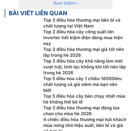
Xem thêm
inverter có khả năng làm mát phòng có không
BÀI VIẾT LIÊN QUAN
gian lớn hơn so với máy treo tường. Hoạt động ổn
định liên tục mà các dòng máy lạnh treo tường
Top 3 điều hòa thương mại bền bỉ và
chất lượng tại Việt Nam
không làm được. Điều Hòa Cây inverter Chịu được
Top 3 điều hòa cây công suất lớn
tải cao, thích hợp cho những nơi đông người. Đồng
inverter tiết kiệm điện đáng mua hiện
thời, thổi lưu lượng gió đối lưu mạnh hơn so với
nay
các loại máy lạnh treo tường.
Top 3 điều hòa thương mại giá tốt nên
Điều Hòa Cây inverter Thích hợp cho không gian
lắp trong hè 2026
Top 3 điều hòa cây khả năng làm mát
lớn và đông người:
Do thiết kế lớn, Điều Hòa Cây
vượt trội, tinh lọc không khí tốt nên lắp
inverter có khả năng làm mát phòng có không
trong hè 2026
gian lớn hơn so với máy treo tường. Hoạt động ổn
Top 5 điều hòa cây 1 chiều 18000btu
định liên tục mà các dòng máy lạnh treo tường
chất lượng và giá mềm mà bạn nên
không làm được. Điều Hòa Cây inverter Chịu được
biết
Top 5 điều hòa cây bán chạy nhất mùa
tải cao, thích hợp cho những nơi đông người. Đồng
hè không thể bỏ lỡ
thời, thổi lưu lượng gió đối lưu mạnh hơn so với
Top 3 điều hòa thương mại đáng lựa
các loại máy lạnh treo tường.
chọn cho mùa hè 2026
4 chiếc điều hòa thương mại hút khách
Nhược điểm của
Điều Hòa Cây inverter
mùa nóng nhờ hiệu suất, bền bỉ và giá