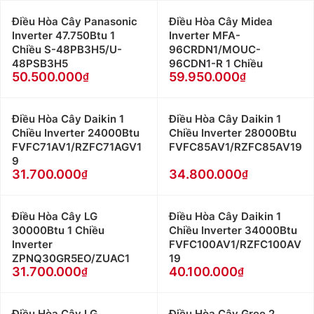
Điều Hòa Cây Panasonic
Điều Hòa Cây Midea
Inverter 47.750Btu 1
Inverter MFA-
Chiều S-48PB3H5/U-
96CRDN1/MOUC-
48PSB3H5
96CDN1-R 1 Chiều
50.500.000
59.950.000
Điều Hòa Cây Daikin 1
Điều Hòa Cây Daikin 1
Chiều Inverter 24000Btu
Chiều Inverter 28000Btu
FVFC71AV1/RZFC71AGV1
FVFC85AV1/RZFC85AV19
9
31.700.000
34.800.000
Điều Hòa Cây LG
Điều Hòa Cây Daikin 1
30000Btu 1 Chiều
Chiều Inverter 34000Btu
Inverter
FVFC100AV1/RZFC100AV
ZPNQ30GR5EO/ZUAC1
19
31.700.000
40.100.000
Điều Hòa Cây LG
Điều Hòa Cây Gree 2