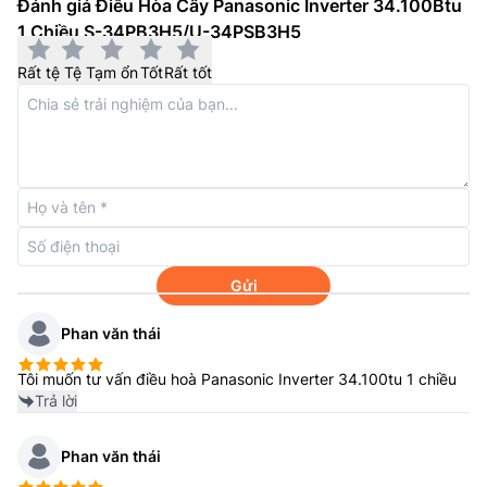
Đánh giá Điều Hòa Cây Panasonic Inverter 34.100Btu
1 Chiều S-34PB3H5/U-34PSB3H5
Rất tệ
Tệ
Tạm ổn
Tốt
Rất tốt
Luồng gió dễ chịu
Cửa gió
điều hòa cây Panasonic
34.100btu S-
34PB3H5/U-34PSB3H5 lớn hơn với khả năng thổi xa
lên tới 11m. Bên cạnh đó, cánh đảo gió trên điều hòa
này có thể tự động đảo gió theo hướng trái phải để có
được luồng gió xa và mạnh mẽ.
Gửi
Phan văn thái
Tôi muốn tư vấn điều hoà Panasonic Inverter 34.100tu 1 chiều
Trả lời
Phan văn thái