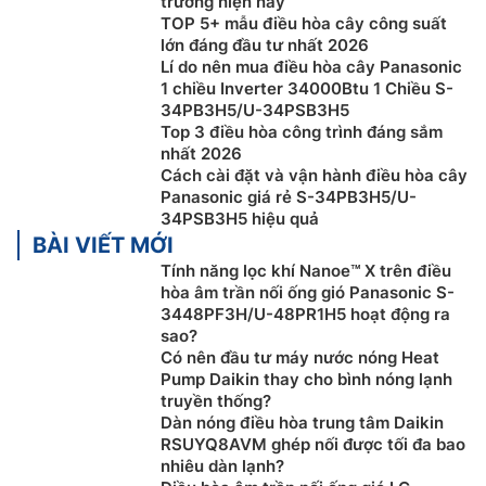
trường hiện nay
TOP 5+ mẫu điều hòa cây công suất
lớn đáng đầu tư nhất 2026
Lí do nên mua điều hòa cây Panasonic
1 chiều Inverter 34000Btu 1 Chiều S-
Chế độ quạt tự động
34PB3H5/U-34PSB3H5
Top 3 điều hòa công trình đáng sắm
Sau khi đặt chế độ quạt tự động, dàn lạnh của
điều
nhất 2026
hòa cây Panasonic inverter
34.100btu S-34PB3H5/U-
Cách cài đặt và vận hành điều hòa cây
Panasonic giá rẻ S-34PB3H5/U-
34PSB3H5 sẽ tự động điều chỉnh tốc độ quạt phù hợp
34PSB3H5 hiệu quả
theo các yếu tố, chẳng hạn như tải.
BÀI VIẾT MỚI
Tính năng lọc khí Nanoe™ X trên điều
hòa âm trần nối ống gió Panasonic S-
3448PF3H/U-48PR1H5 hoạt động ra
sao?
Có nên đầu tư máy nước nóng Heat
Pump Daikin thay cho bình nóng lạnh
truyền thống?
Dàn nóng điều hòa trung tâm Daikin
RSUYQ8AVM ghép nối được tối đa bao
nhiêu dàn lạnh?