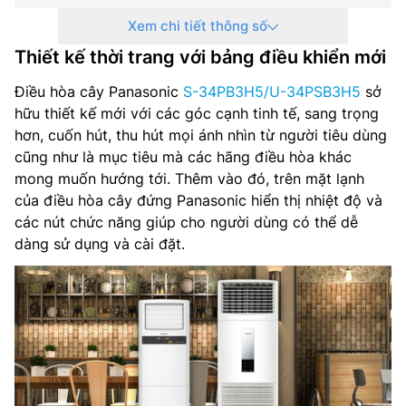
Xem chi tiết thông số
Môi chất lạnh: R32
Thiết kế thời trang với bảng điều khiển mới
Điện nguồn: 220-240 V, 50-60 Hz
Điều hòa cây Panasonic
S-34PB3H5/U-34PSB3H5
sở
Kích thước dàn lạnh(C x R x D): 1,880 x 600 x 357 mm
hữu thiết kế mới với các góc cạnh tinh tế, sang trọng
hơn, cuốn hút, thu hút mọi ánh nhìn từ người tiêu dùng
Trọng lượng dàn lạnh: 45kg
cũng như là mục tiêu mà các hãng điều hòa khác
mong muốn hướng tới. Thêm vào đó, trên mặt lạnh
Kích thước dàn nóng(C x R x D): 786 x 900 x 320mm
của điều hòa cây đứng Panasonic hiển thị nhiệt độ và
các nút chức năng giúp cho người dùng có thể dễ
Trọng lượng dàn nóng: 45 kg
dàng sử dụng và cài đặt.
Kích thước đường ống(Lỏng/Hơi): ø6.35/ø15.88 mm
Hãng sản xuất: Panasonic