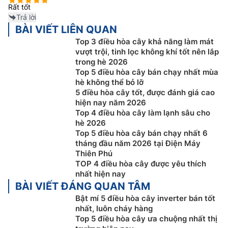
Rất tốt
Trả lời
BÀI VIẾT LIÊN QUAN
Top 3 điều hòa cây khả năng làm mát
Công nghệ inverter tiết kiệm điện
vượt trội, tinh lọc không khí tốt nên lắp
trong hè 2026
Điều hòa tủ đứng Panasonic 1 chiều
S-34PB3H5/U-
Top 5 điều hòa cây bán chạy nhất mùa
34PSB3H5 được trang bị công nghệ inverter giúp máy
hè không thể bỏ lỡ
hoạt động êm ái, tăng tuổi thọ cho máy nén và ưu
5 điều hòa cây tốt, được đánh giá cao
hiện nay năm 2026
điểm lớn nhất của công nghệ này là giúp tiết kiệm lên
Top 4 điều hòa cây làm lạnh sâu cho
tới 50% điện năng tiêu thụ. Người dùng sẽ không cần
hè 2026
phải lo lắng về hóa đơn tiền điện mỗi tháng nữa.
Top 5 điều hòa cây bán chạy nhất 6
tháng đầu năm 2026 tại Điện Máy
Thiên Phú
TOP 4 điều hòa cây được yêu thích
nhất hiện nay
BÀI VIẾT ĐÁNG QUAN TÂM
Bật mí 5 điều hòa cây inverter bán tốt
nhất, luôn cháy hàng
Top 5 điều hòa cây ưa chuộng nhất thị