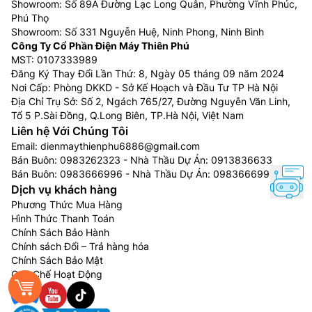
Showroom: Số 89A Đường Lạc Long Quân, Phường Vĩnh Phúc,
Phú Thọ
Showroom: Số 331 Nguyễn Huệ, Ninh Phong, Ninh Bình
Công Ty Cổ Phần Điện Máy Thiên Phú
MST: 0107333989
Đăng Ký Thay Đổi Lần Thứ: 8, Ngày 05 tháng 09 năm 2024
Nơi Cấp: Phòng DKKD - Sở Kế Hoạch và Đầu Tư TP Hà Nội
Địa Chỉ Trụ Sở: Số 2, Ngách 765/27, Đường Nguyễn Văn Linh,
Tổ 5 P.Sài Đồng, Q.Long Biên, TP.Hà Nội, Việt Nam
Liên hệ Với Chúng Tôi
Email:
dienmaythienphu6886@gmail.com
Bán Buôn:
0983262323
- Nhà Thầu Dự Án:
0913836633
Bán Buôn:
0983666996
- Nhà Thầu Dự Án:
0983666996
Dịch vụ khách hàng
Phương Thức Mua Hàng
Hình Thức Thanh Toán
Chính Sách Bảo Hành
Chính sách Đổi – Trả hàng hóa
Chính Sách Bảo Mật
Quy Chế Hoạt Động