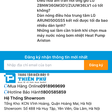
Điều hòa âm trần nối ống gió LG
ZBNW36GM3D1/ZUUW36LV1 có tốt
không?
Môi chất lạnh R410a thân thiện với môi
Dàn nóng điều hòa trung tâm LG
trường
ARUN050GSS5 kết nối được tối đa bao
nhiêu dàn lạnh?
Máy
điều hòa cây
Panasonic 34.100btu S-34PB3H5/U-
Những sai lầm cần tránh khi chọn mua
máy nước nóng bơm nhiệt Heat Pump
34PSB3H5 sử dụng môi chất lạnh R410a thân thiện với
Ariston
môi trường, một dung môi truyền nhiệt tuyệt vời, tiết
kiệm năng lượng và chi phí. Với khả năng làm nóng lên
toàn cầu thấp hơn, môi chất lạnh R410a thân thiện với
Đăng ký nhận thông tin mới nhất
môi trường hơn nhiều.
Đăng ký
Mua Hàng Online:
0918969699
Hotline Bảo Hành:
1800585859
Hệ Thống Showroom
Tổng Kho: KCN Vĩnh Hoàng, Quận Hoàng Mai, Hà Nội
Showroom: Số 488 Hà Huy Tập, Yên Viên, Gia Lâm, Hà Nội