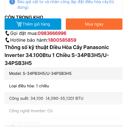
Báo giá vật tư và nhân công lắp đặt điều hòa cây(tủ
đứng)
CÒN TRONG KHO
Thêm giỏ hàng
Mua ngay
Gọi đặt mua:
0983666996
Hotline bảo hành:
1800585859
Thông số kỹ thuật Điều Hòa Cây Panasonic
Inverter 34.100Btu 1 Chiều S-34PB3H5/U-
34PSB3H5
Model: S-34PB3H5/U-34PSB3H5
Loại điều hòa: 1 chiều
Công suất: 34,100 (4,090-35,120) BTU
Công nghệ Inverter: Có
Lọc khí: NanoeX