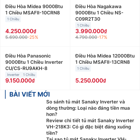
Điều Hòa Midea 9000Btu
Điều Hòa Nagakawa
1 Chiều MSAFII-10CRN8
9000Btu 1 Chiều NS-
C09R2T30
1 Chiều
1 Chiều
4.250.000
3.990.000
5.690.000
-25%
4.790.000
-17%
Điều Hòa Panasonic
Điều Hòa Midea 12000Btu
9000Btu 1 Chiều Inverter
1 Chiều MSAFII-13CRN8
CU/CS-RU9AKH-8
1 Chiều
Inverter
1 Chiều
9.150.000
5.250.000
BÀI VIẾT MỚI
So sánh tủ mát Sanaky Inverter và
dòng thường: Loại nào đáng tiền mua
hơn?
Review chi tiết tủ mát Sanaky Inverter
VH-218K3: Có gì đặc biệt đáng xuống
tiền?
Tại sao tủ mát Sanaky Inverter VH-