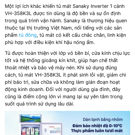
Một lợi ích khác khiến tủ mát Sanaky Inverter 1 cánh
VH-358K3L được tin dùng là độ bền và sự ổn định
trong quá trình vận hành. Sanaky là thương hiệu quen
thuộc tại thị trường Việt Nam, nổi tiếng với các sản
phẩm
tủ đông
, tủ mát có kết cấu chắc chắn, linh kiện
phù hợp với điều kiện khí hậu nóng ẩm.
Tủ được hoàn thiện với lớp vỏ bền bỉ, cửa kính chịu lực
tốt và hệ thống gioăng kín khít, giúp hạn chế thất
thoát nhiệt và bảo vệ máy nén. Khi sử dụng đúng
cách, tủ mát VH-358K3L ít phát sinh lỗi vặt, giảm chi
phí bảo trì, sửa chữa và không làm gián đoạn hoạt
động kinh doanh. Đối với người dùng gia đình, đây
cũng là điểm cộng lớn vì mang lại sự yên tâm trong
suốt quá trình sử dụng lâu dài.