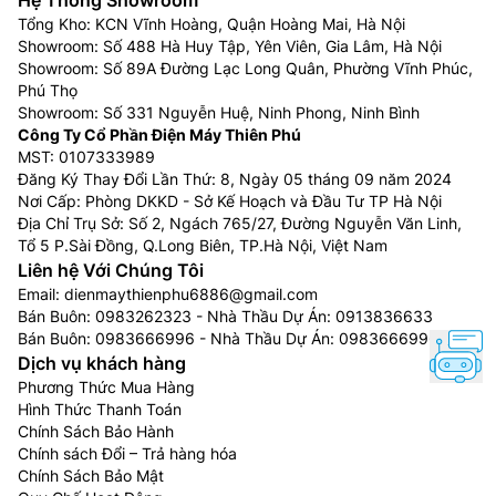
Tổng Kho: KCN Vĩnh Hoàng, Quận Hoàng Mai, Hà Nội
Showroom: Số 488 Hà Huy Tập, Yên Viên, Gia Lâm, Hà Nội
Showroom: Số 89A Đường Lạc Long Quân, Phường Vĩnh Phúc,
Phú Thọ
Showroom: Số 331 Nguyễn Huệ, Ninh Phong, Ninh Bình
Công Ty Cổ Phần Điện Máy Thiên Phú
MST: 0107333989
Đăng Ký Thay Đổi Lần Thứ: 8, Ngày 05 tháng 09 năm 2024
Nơi Cấp: Phòng DKKD - Sở Kế Hoạch và Đầu Tư TP Hà Nội
Địa Chỉ Trụ Sở: Số 2, Ngách 765/27, Đường Nguyễn Văn Linh,
Tổ 5 P.Sài Đồng, Q.Long Biên, TP.Hà Nội, Việt Nam
Liên hệ Với Chúng Tôi
Email:
dienmaythienphu6886@gmail.com
Bán Buôn:
0983262323
- Nhà Thầu Dự Án:
0913836633
Bán Buôn:
0983666996
- Nhà Thầu Dự Án:
0983666996
Dịch vụ khách hàng
Phương Thức Mua Hàng
Hình Thức Thanh Toán
Chính Sách Bảo Hành
Chính sách Đổi – Trả hàng hóa
Chính Sách Bảo Mật