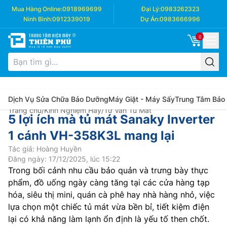
Mua Hàng Online:
0918969699
Đại Lý:
0983262323
Ninh Bình:
0912339019
Dự Án:
0983666996
0
Dịch Vụ Sửa Chữa Bảo Dưỡng
Máy Giặt - Máy Sấy
Trung Tâm Bảo
Trang chủ
/
Kinh Nghiệm Hay
/
Tư Vấn Tủ Mát
5 lợi ích mà tủ mát Sanaky Inverter
1 cánh VH-358K3L mang lại
Tác giả: Hoàng Huyền
Đăng ngày: 17/12/2025, lúc 15:22
Trong bối cảnh nhu cầu bảo quản và trưng bày thực
phẩm, đồ uống ngày càng tăng tại các cửa hàng tạp
hóa, siêu thị mini, quán cà phê hay nhà hàng nhỏ, việc
lựa chọn một chiếc tủ mát vừa bền bỉ, tiết kiệm điện
lại có khả năng làm lạnh ổn định là yếu tố then chốt.