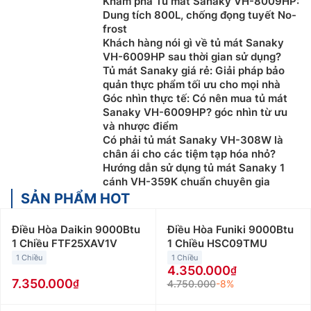
Khám phá Tủ mát Sanaky VH-8009HP:
Dung tích 800L, chống đọng tuyết No-
frost
Khách hàng nói gì về tủ mát Sanaky
VH-6009HP sau thời gian sử dụng?
Tủ mát Sanaky giá rẻ: Giải pháp bảo
quản thực phẩm tối ưu cho mọi nhà
Góc nhìn thực tế: Có nên mua tủ mát
Sanaky VH-6009HP? góc nhìn từ ưu
và nhược điểm
Có phải tủ mát Sanaky VH-308W là
chân ái cho các tiệm tạp hóa nhỏ?
Hướng dẫn sử dụng tủ mát Sanaky 1
cánh VH-359K chuẩn chuyên gia
SẢN PHẨM HOT
Điều Hòa Daikin 9000Btu
Điều Hòa Funiki 9000Btu
1 Chiều FTF25XAV1V
1 Chiều HSC09TMU
1 Chiều
1 Chiều
4.350.000
7.350.000
4.750.000
-8%