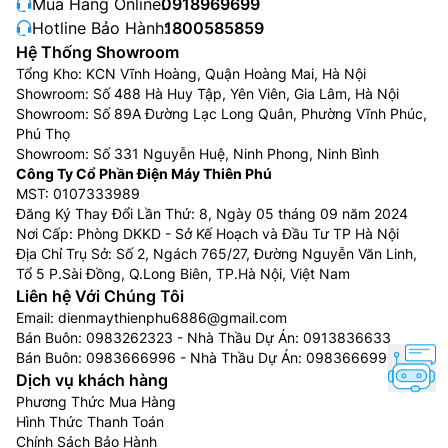
Mua Hàng Online:
0918969699
Hotline Bảo Hành:
1800585859
Hệ Thống Showroom
Tổng Kho: KCN Vĩnh Hoàng, Quận Hoàng Mai, Hà Nội
Showroom: Số 488 Hà Huy Tập, Yên Viên, Gia Lâm, Hà Nội
Showroom: Số 89A Đường Lạc Long Quân, Phường Vĩnh Phúc,
Phú Thọ
Showroom: Số 331 Nguyễn Huệ, Ninh Phong, Ninh Bình
Công Ty Cổ Phần Điện Máy Thiên Phú
MST: 0107333989
Đăng Ký Thay Đổi Lần Thứ: 8, Ngày 05 tháng 09 năm 2024
Nơi Cấp: Phòng DKKD - Sở Kế Hoạch và Đầu Tư TP Hà Nội
Địa Chỉ Trụ Sở: Số 2, Ngách 765/27, Đường Nguyễn Văn Linh,
Tổ 5 P.Sài Đồng, Q.Long Biên, TP.Hà Nội, Việt Nam
Liên hệ Với Chúng Tôi
Email:
dienmaythienphu6886@gmail.com
Bán Buôn:
0983262323
- Nhà Thầu Dự Án:
0913836633
Bán Buôn:
0983666996
- Nhà Thầu Dự Án:
0983666996
Dịch vụ khách hàng
Phương Thức Mua Hàng
Hình Thức Thanh Toán
Chính Sách Bảo Hành