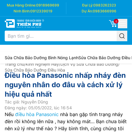
Mua Hàng Online:
0918969699
Đại Lý:
0983262323
Ninh Bình:
0912339019
Dự Án:
0983666996
0
Sửa Chữa Bảo Dưỡng Bình Nóng Lạnh
Sửa Chữa Bảo Dưỡng Điều
Trang chủ
/
Kinh Nghiệm Hay
/
Dịch Vụ Sửa Chữa Bảo Dưỡng
/
Sửa Chữa Bảo Dưỡng Điều Hòa
Điều hòa Panasonic nhấp nháy đèn
nguyên nhân do đâu và cách xử lý
hiệu quả nhất
Tác giả: Nguyễn Dũng
Đăng ngày: 05/05/2022, lúc 16:54
Nếu
điều hòa Panasonic
nhà bạn gặp tình trạng nháy
đèn rồi không lên nữa , hay không mát… Bạn chưa biết
nên xử lý như thế nào ? Hãy bình tĩnh, cùng chúng tôi