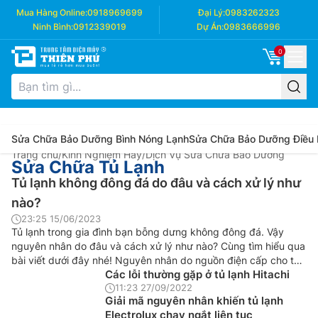
Mua Hàng Online:
0918969699
Đại Lý:
0983262323
Ninh Bình:
0912339019
Dự Án:
0983666996
0
Sửa Chữa Bảo Dưỡng Bình Nóng Lạnh
Sửa Chữa Bảo Dưỡng Điều
Trang chủ
/
Kinh Nghiệm Hay
/
Dịch Vụ Sửa Chữa Bảo Dưỡng
Sửa Chữa Tủ Lạnh
Tủ lạnh không đông đá do đâu và cách xử lý như
nào?
23:25 15/06/2023
Tủ lạnh trong gia đình bạn bỗng dưng không đông đá. Vậy
nguyên nhân do đâu và cách xử lý như nào? Cùng tìm hiểu qua
bài viết dưới đây nhé! Nguyên nhân do nguồn điện cấp cho tủ
Các lỗi thường gặp ở tủ lạnh Hitachi
Nguyên nhân tủ lạnh yếu không đông đá có thể do nguồn điện
11:23 27/09/2022
yếu hoặc chập […]
Giải mã nguyên nhân khiến tủ lạnh
Electrolux chạy ngắt liên tục