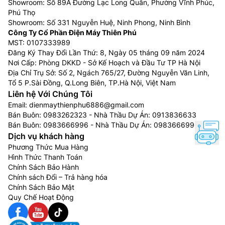
Showroom: Số 89A Đường Lạc Long Quân, Phường Vĩnh Phúc,
Phú Thọ
Showroom: Số 331 Nguyễn Huệ, Ninh Phong, Ninh Bình
Công Ty Cổ Phần Điện Máy Thiên Phú
MST: 0107333989
Đăng Ký Thay Đổi Lần Thứ: 8, Ngày 05 tháng 09 năm 2024
Nơi Cấp: Phòng DKKD - Sở Kế Hoạch và Đầu Tư TP Hà Nội
Địa Chỉ Trụ Sở: Số 2, Ngách 765/27, Đường Nguyễn Văn Linh,
Tổ 5 P.Sài Đồng, Q.Long Biên, TP.Hà Nội, Việt Nam
Liên hệ Với Chúng Tôi
Email:
dienmaythienphu6886@gmail.com
Bán Buôn:
0983262323
- Nhà Thầu Dự Án:
0913836633
Bán Buôn:
0983666996
- Nhà Thầu Dự Án:
0983666996
Dịch vụ khách hàng
Phương Thức Mua Hàng
Hình Thức Thanh Toán
Chính Sách Bảo Hành
Chính sách Đổi – Trả hàng hóa
Chính Sách Bảo Mật
Quy Chế Hoạt Động