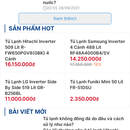
nước?
20:55 28/09/2021
Xem thêm
SẢN PHẨM HOT
Tủ Lạnh Hitachi Inverter
Tủ Lạnh Samsung Inverter
509 Lít R-
4 Cánh 488 Lít
FW650PGV8(GBK) 4
RF48A4000B4/SV
14.250.000
Cánh
16.150.000
17.350.000
-18%
Tủ Lạnh LG Inverter Side
Tủ Lạnh Funiki Mini 50 Lít
By Side 519 Lít GR-
FR-51DSU
B256BL
11.000.000
2.350.000
BÀI VIẾT MỚI
Tủ lạnh không đông đá do đâu và cách
xử lý như nào?