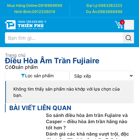
Mua Hàng Online:
0918969699
Đại Lý:
0983262323
Ninh Bình:
0912339019
Dự Án:
0983666996
0
Trang chủ
Điều Hòa Âm Trần Fujiaire
Có
0
sản phẩm
Lọc sản phẩm
Không tìm thấy sản phẩm nào khớp với lựa chọn của
bạn.
BÀI VIẾT LIÊN QUAN
So sánh điều hòa âm trần Fujiaire và
Casper – điều hòa âm trần hãng nào
tốt hơn ?
Đánh giá các khả năng vượt trội, độc