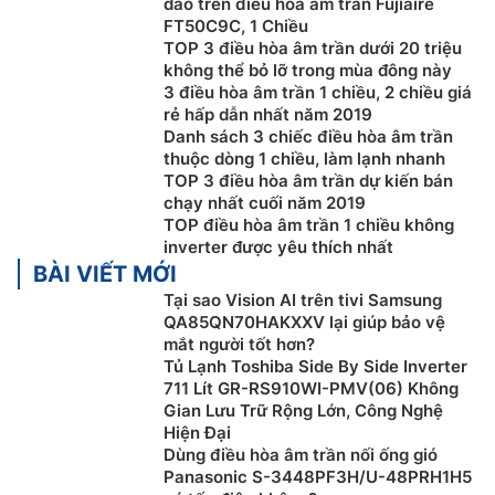
đáo trên điều hòa âm trần Fujiaire
FT50C9C, 1 Chiều
TOP 3 điều hòa âm trần dưới 20 triệu
không thể bỏ lỡ trong mùa đông này
3 điều hòa âm trần 1 chiều, 2 chiều giá
rẻ hấp dẫn nhất năm 2019
Danh sách 3 chiếc điều hòa âm trần
thuộc dòng 1 chiều, làm lạnh nhanh
TOP 3 điều hòa âm trần dự kiến bán
chạy nhất cuối năm 2019
TOP điều hòa âm trần 1 chiều không
inverter được yêu thích nhất
BÀI VIẾT MỚI
Tại sao Vision AI trên tivi Samsung
QA85QN70HAKXXV lại giúp bảo vệ
mắt người tốt hơn?
Tủ Lạnh Toshiba Side By Side Inverter
711 Lít GR-RS910WI-PMV(06) Không
Gian Lưu Trữ Rộng Lớn, Công Nghệ
Hiện Đại
Dùng điều hòa âm trần nối ống gió
Panasonic S-3448PF3H/U-48PRH1H5