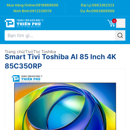
Mua Hàng Online:
0918969699
Đại Lý:
0983262323
Ninh Bình:
0912339019
Dự Án:
0983666996
0
Trang chủ
/
Tivi
/
Tivi Toshiba
Smart Tivi Toshiba AI 85 Inch 4K
85C350RP