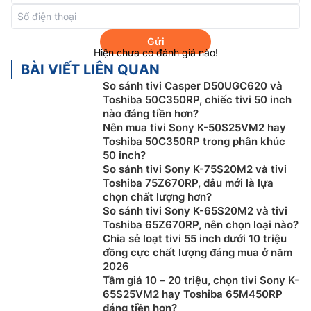
Gửi
Hiện chưa có đánh giá nào!
BÀI VIẾT LIÊN QUAN
So sánh tivi Casper D50UGC620 và
Toshiba 50C350RP, chiếc tivi 50 inch
nào đáng tiền hơn?
Nên mua tivi Sony K-50S25VM2 hay
Toshiba 50C350RP trong phân khúc
50 inch?
So sánh tivi Sony K-75S20M2 và tivi
Toshiba 75Z670RP, đâu mới là lựa
AI Picture:
Tivi Toshiba 4K 85C350RP tự động
chọn chất lượng hơn?
phân tích và điều chỉnh các thông số hình ảnh theo
So sánh tivi Sony K-65S20M2 và tivi
Toshiba 65Z670RP, nên chọn loại nào?
nội dung đang xem, nhằm mang lại chất lượng hiển
Chia sẻ loạt tivi 55 inch dưới 10 triệu
thị phù hợp và được tối ưu hóa.
đồng cực chất lượng đáng mua ở năm
AI 4K Clarity:
Được hỗ trợ bởi bộ xử lý AI Regza
2026
Engine ZR Gen 3, công nghệ AI 4K Clarity kết hợp
Tầm giá 10 – 20 triệu, chọn tivi Sony K-
trí tuệ nhân tạo tiên tiến để mang đến chất lượng
65S25VM2 hay Toshiba 65M450RP
đáng tiền hơn?
hình ảnh vượt trội. Giải pháp toàn diện này giúp