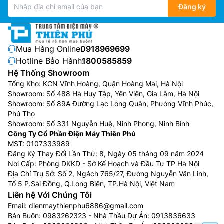
Đăng ký
thanh chân thật
Với sự kết hợp giữa hình ảnh Dolby Vision HDR và âm
thanh Dolby Atmos mang đến trải nghiệm giải trí đỉnh
Mua Hàng Online:
0918969699
cao. Biến chiếc
tivi Toshiba
85 inch 85C350RP này
Hotline Bảo Hành:
1800585859
thành trung tâm giải trí tại gia, nơi mọi khoảnh khắc đề
Hệ Thống Showroom
chận thực đến mức như bạn đang hiện diện trong
Tổng Kho: KCN Vĩnh Hoàng, Quận Hoàng Mai, Hà Nội
chính câu chuyện đó.
Showroom: Số 488 Hà Huy Tập, Yên Viên, Gia Lâm, Hà Nội
Showroom: Số 89A Đường Lạc Long Quân, Phường Vĩnh Phúc,
Phú Thọ
Showroom: Số 331 Nguyễn Huệ, Ninh Phong, Ninh Bình
Công Ty Cổ Phần Điện Máy Thiên Phú
MST: 0107333989
Đăng Ký Thay Đổi Lần Thứ: 8, Ngày 05 tháng 09 năm 2024
Nơi Cấp: Phòng DKKD - Sở Kế Hoạch và Đầu Tư TP Hà Nội
Địa Chỉ Trụ Sở: Số 2, Ngách 765/27, Đường Nguyễn Văn Linh,
Tổ 5 P.Sài Đồng, Q.Long Biên, TP.Hà Nội, Việt Nam
Liên hệ Với Chúng Tôi
Email:
dienmaythienphu6886@gmail.com
Bán Buôn:
0983262323
- Nhà Thầu Dự Án:
0913836633