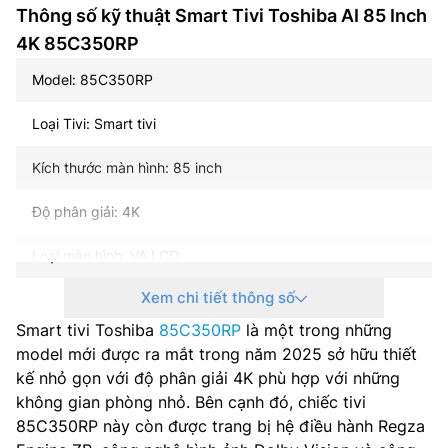
Thông số kỹ thuật Smart Tivi Toshiba AI 85 Inch
4K 85C350RP
Model: 85C350RP
Loại Tivi: Smart tivi
Kích thước màn hình: 85 inch
Độ phân giải: 4K
Loại màn hình: VA LCD
Xem chi tiết thông số
Loại đèn nền: LED nền (Direct LED)
Smart tivi Toshiba
85C350RP
là một trong những
Tần số quét: 60 Hz
model mới được ra mắt trong năm 2025 sở hữu thiết
kế nhỏ gọn với độ phân giải 4K phù hợp với những
Hệ điều hành – Giao diện: VIDAA U9
không gian phòng nhỏ. Bên cạnh đó, chiếc tivi
85C350RP này còn được trang bị hệ điều hành Regza
Bộ xử lý: AI Regza Engine ZR Gen 3