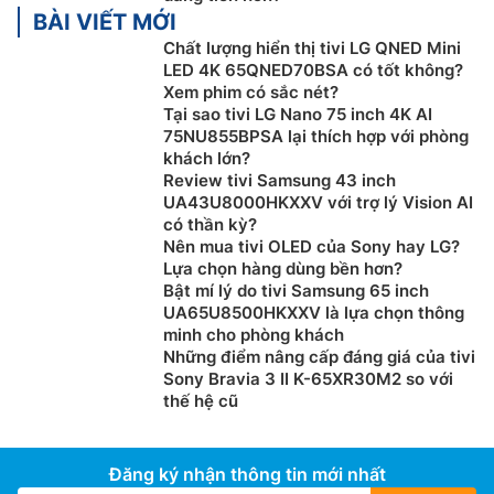
BÀI VIẾT MỚI
khử nhiễu hiệu quả, nâng cao chất lượng video
Chất lượng hiển thị tivi LG QNED Mini
trực tuyến và tự động nâng cấp nội dung lên
LED 4K 65QNED70BSA có tốt không?
chuẩn 4K một cách thông minh.
Xem phim có sắc nét?
AI Motion Enhancer:
Công nghệ này giúp xử lý
Tại sao tivi LG Nano 75 inch 4K AI
chuyển động nhanh nhằm tái hiện từng phân cảnh
75NU855BPSA lại thích hợp với phòng
sống động, đưa bạn lạc vào thể giới điện ảnh, nơi
khách lớn?
Review tivi Samsung 43 inch
từng khung hình đều chân thực như đang xảy ra
UA43U8000HKXXV với trợ lý Vision AI
trước mắt.
có thần kỳ?
AI HDR Enhancer:
Công nghệ này sẽ phân tích
Nên mua tivi OLED của Sony hay LG?
từng khung hình và tự động điều chỉnh độ sáng để
Lựa chọn hàng dùng bền hơn?
hiển thị hình ảnh chân thực nhất. Bạn sẽ không bỏ
Bật mí lý do tivi Samsung 65 inch
UA65U8500HKXXV là lựa chọn thông
lỡ bất kỳ chi tiết ào, từ những bộ phim kinh điển
minh cho phòng khách
đến các sự kiện trực tiếp tất cả đều hiện lên sống
Những điểm nâng cấp đáng giá của tivi
động với màu sắc rực rỡ và độ sáng vượt trội.
Sony Bravia 3 II K-65XR30M2 so với
AI Sound:
Với công nghệ này, tivi Toshiba 85 inch
thế hệ cũ
4K 85C350RP sẽ được tối ưu âm thanh theo thời
gian thực bằng trí tuệ nhân tạo.
Đăng ký nhận thông tin mới nhất
Nâng tầm cảm xúc bằng hình ản và âm