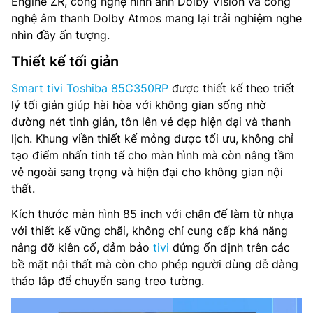
Engine ZR, công nghệ hình ảnh Dolby Vision và công
nghệ âm thanh Dolby Atmos mang lại trải nghiệm nghe
Tổng công suất loa: 36 W
nhìn đầy ấn tượng.
Hệ thống loa: –
Thiết kế tối giản
Tìm kiếm bằng giọng nói: Tìm kiếm giọng nói qua remote,
Smart tivi Toshiba 85C350RP
được thiết kế theo triết
Tìm kiếm bằng giọng nói thông qua ứng dụng VIDAA kết
lý tối giản giúp hài hòa với không gian sống nhờ
nối trên điện thoại
đường nét tinh giản, tôn lên vẻ đẹp hiện đại và thanh
lịch. Khung viền thiết kế mỏng được tối ưu, không chỉ
Điều khiển tivi bằng điện thoại: Có, Thông qua ứng dụng
VIDAA kết nối trên điện thoại
tạo điểm nhấn tinh tế cho màn hình mà còn nâng tầm
vẻ ngoài sang trọng và hiện đại cho không gian nội
Chia sẻ màn hình: AirPlay 2 ,DLNA, Miracast, Content
thất.
Sharing
Kích thước màn hình 85 inch với chân đế làm từ nhựa
Truyền thanh Kỹ thuật số: DVB-T2 (*VN: DVB-T2C)
với thiết kế vững chãi, không chỉ cung cấp khả năng
nâng đỡ kiên cố, đảm bảo
tivi
đứng ổn định trên các
Kết nối: Wifi, HDMIx 2, HDMI eARC, eARC/ARC, Cổng
bề mặt nội thất mà còn cho phép người dùng dễ dàng
Optical , Cổng AV IN
tháo lắp để chuyển sang treo tường.
Điều khiển từ xa: Có