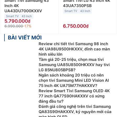
Smart Tivi Samsung 43
Smart Tivi LG 43 Inch 4K
Inch 4K
43UA7350PSB
UA43DU7000KXXV
Smart TV
43 Inch
Smart TV
43 Inch
5.790.000
6.750.000
6.990.000
-17%
BÀI VIẾT MỚI
Review chi tiết tivi Samsung 98 inch
4K UA98U9500HKXXV, đỉnh cao màn
hình siêu lớn
Tầm giá 20-25 triệu, chọn mua tivi
Samsung UA85U8500HKXXV hay tivi
LG 85NU805BPSB?
Ngân sách khoảng 20 triệu có nên
chọn tivi Samsung Mini LED Vision AI
75 Inch 4K UA75M77HAKXXV?
Review Smart Tivi Samsung OLED 4K
77 inch QA77S90HAKXXV có xứng
đáng đầu tư?
Đánh giá công nghệ trên tivi Samsung
QA83S90HAKXXV, kỷ nguyên mới của
màn hình OLED