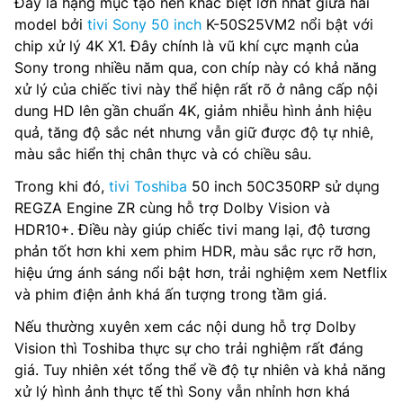
Đây là hạng mục tạo nên khác biệt lớn nhất giữa hai
model bởi
tivi Sony 50 inch
K-50S25VM2 nổi bật với
chip xử lý 4K X1. Đây chính là vũ khí cực mạnh của
Sony trong nhiều năm qua, con chíp này có khả năng
xử lý của chiếc tivi này thể hiện rất rõ ở nâng cấp nội
dung HD lên gần chuẩn 4K, giảm nhiễu hình ảnh hiệu
quả, tăng độ sắc nét nhưng vẫn giữ được độ tự nhiê,
màu sắc hiển thị chân thực và có chiều sâu.
Trong khi đó,
tivi Toshiba
50 inch 50C350RP sử dụng
REGZA Engine ZR cùng hỗ trợ Dolby Vision và
HDR10+. Điều này giúp chiếc tivi mang lại, độ tương
phản tốt hơn khi xem phim HDR, màu sắc rực rỡ hơn,
hiệu ứng ánh sáng nổi bật hơn, trải nghiệm xem Netflix
và phim điện ảnh khá ấn tượng trong tầm giá.
Nếu thường xuyên xem các nội dung hỗ trợ Dolby
Vision thì Toshiba thực sự cho trải nghiệm rất đáng
giá. Tuy nhiên xét tổng thể về độ tự nhiên và khả năng
xử lý hình ảnh thực tế thì Sony vẫn nhỉnh hơn khá