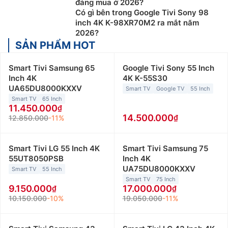
đáng mua ở 2026?
Có gì bên trong Google Tivi Sony 98
inch 4K K-98XR70M2 ra mắt năm
2026?
SẢN PHẨM HOT
Smart Tivi Samsung 65
Google Tivi Sony 55 Inch
Inch 4K
4K K-55S30
UA65DU8000KXXV
Smart TV
Google TV
55 Inch
Smart TV
65 Inch
11.450.000
14.500.000
12.850.000
-11%
Smart Tivi LG 55 Inch 4K
Smart Tivi Samsung 75
55UT8050PSB
Inch 4K
UA75DU8000KXXV
Smart TV
55 Inch
Smart TV
75 Inch
9.150.000
17.000.000
10.150.000
-10%
19.050.000
-11%