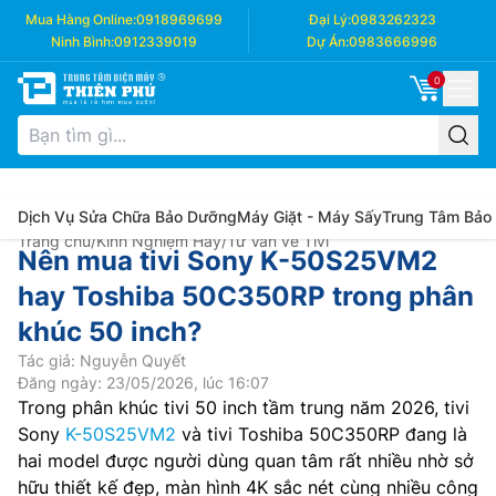
Mua Hàng Online:
0918969699
Đại Lý:
0983262323
Ninh Bình:
0912339019
Dự Án:
0983666996
0
Dịch Vụ Sửa Chữa Bảo Dưỡng
Máy Giặt - Máy Sấy
Trung Tâm Bảo
Trang chủ
/
Kinh Nghiệm Hay
/
Tư Vấn về Tivi
Nên mua tivi Sony K-50S25VM2
hay Toshiba 50C350RP trong phân
khúc 50 inch?
Tác giả: Nguyễn Quyết
Đăng ngày: 23/05/2026, lúc 16:07
Trong phân khúc tivi 50 inch tầm trung năm 2026, tivi
Sony
K-50S25VM2
và tivi Toshiba 50C350RP đang là
hai model được người dùng quan tâm rất nhiều nhờ sở
hữu thiết kế đẹp, màn hình 4K sắc nét cùng nhiều công