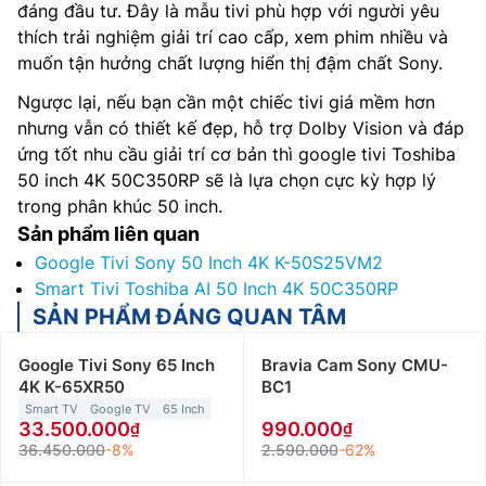
đáng đầu tư. Đây là mẫu tivi phù hợp với người yêu
thích trải nghiệm giải trí cao cấp, xem phim nhiều và
muốn tận hưởng chất lượng hiển thị đậm chất Sony.
Ngược lại, nếu bạn cần một chiếc tivi giá mềm hơn
nhưng vẫn có thiết kế đẹp, hỗ trợ Dolby Vision và đáp
ứng tốt nhu cầu giải trí cơ bản thì google tivi Toshiba
50 inch 4K 50C350RP sẽ là lựa chọn cực kỳ hợp lý
trong phân khúc 50 inch.
Sản phẩm liên quan
Google Tivi Sony 50 Inch 4K K-50S25VM2
Smart Tivi Toshiba AI 50 Inch 4K 50C350RP
SẢN PHẨM ĐÁNG QUAN TÂM
Google Tivi Sony 65 Inch
Bravia Cam Sony CMU-
4K K-65XR50
BC1
Smart TV
Google TV
65 Inch
33.500.000
990.000
36.450.000
-8%
2.590.000
-62%