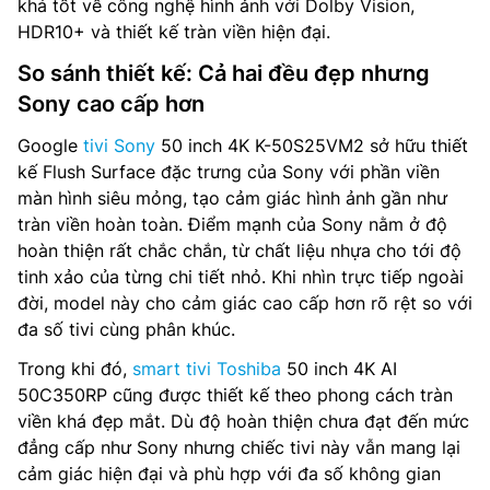
khá tốt về công nghệ hình ảnh với Dolby Vision,
HDR10+ và thiết kế tràn viền hiện đại.
So sánh thiết kế: Cả hai đều đẹp nhưng
Sony cao cấp hơn
Google
tivi Sony
50 inch 4K K-50S25VM2 sở hữu thiết
kế Flush Surface đặc trưng của Sony với phần viền
màn hình siêu mỏng, tạo cảm giác hình ảnh gần như
tràn viền hoàn toàn. Điểm mạnh của Sony nằm ở độ
hoàn thiện rất chắc chắn, từ chất liệu nhựa cho tới độ
tinh xảo của từng chi tiết nhỏ. Khi nhìn trực tiếp ngoài
đời, model này cho cảm giác cao cấp hơn rõ rệt so với
đa số tivi cùng phân khúc.
Trong khi đó,
smart tivi Toshiba
50 inch 4K AI
50C350RP cũng được thiết kế theo phong cách tràn
viền khá đẹp mắt. Dù độ hoàn thiện chưa đạt đến mức
đẳng cấp như Sony nhưng chiếc tivi này vẫn mang lại
cảm giác hiện đại và phù hợp với đa số không gian