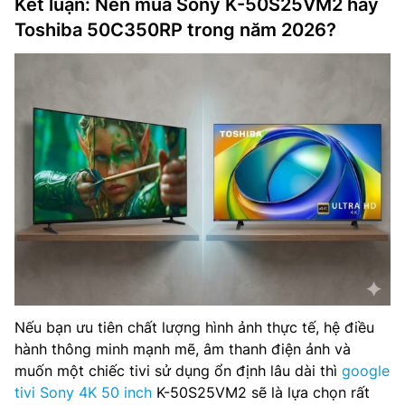
Kết luận: Nên mua Sony K-50S25VM2 hay
Toshiba 50C350RP trong năm 2026?
Nếu bạn ưu tiên chất lượng hình ảnh thực tế, hệ điều
hành thông minh mạnh mẽ, âm thanh điện ảnh và
muốn một chiếc tivi sử dụng ổn định lâu dài thì
google
tivi Sony 4K 50 inch
K-50S25VM2 sẽ là lựa chọn rất