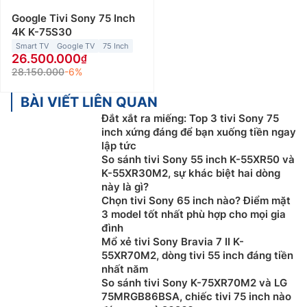
Google Tivi Sony 75 Inch
4K K-75S30
Smart TV
Google TV
75 Inch
26.500.000
28.150.000
-6%
BÀI VIẾT LIÊN QUAN
Đắt xắt ra miếng: Top 3 tivi Sony 75
inch xứng đáng để bạn xuống tiền ngay
lập tức
So sánh tivi Sony 55 inch K-55XR50 và
K-55XR30M2, sự khác biệt hai dòng
này là gì?
Chọn tivi Sony 65 inch nào? Điểm mặt
3 model tốt nhất phù hợp cho mọi gia
đình
Mổ xẻ tivi Sony Bravia 7 II K-
55XR70M2, dòng tivi 55 inch đáng tiền
nhất năm
So sánh tivi Sony K-75XR70M2 và LG
75MRGB86BSA, chiếc tivi 75 inch nào