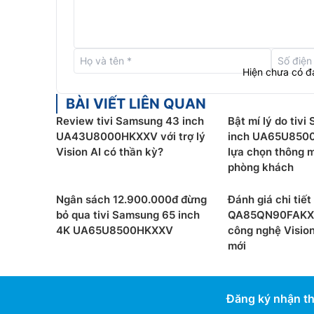
Hiện chưa có đ
BÀI VIẾT LIÊN QUAN
Review tivi Samsung 43 inch
Bật mí lý do tiv
UA43U8000HKXXV với trợ lý
inch UA65U850
Vision AI có thần kỳ?
lựa chọn thông 
phòng khách
Ngân sách 12.900.000đ đừng
Đánh giá chi tiết
bỏ qua tivi Samsung 65 inch
QA85QN90FAKXX
4K UA65U8500HKXXV
công nghệ Vision
mới
Thiết kế hình nền bằng AI:
Với Generative Wallp
UA65M8XHAKXXV của bạn có thể tạo nên những 
không hai, phản ánh trọn vẹn khoảnh khắc hiện t
Đăng ký nhận th
sống. Chỉ cần chọn các từ khóa thể hiện bầu kh