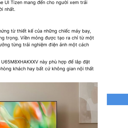
One UI Tizen mang đến cho người xem trải
Bộ xử lý
i nhất.
Tổng côn
ứng từ thiết kế của những chiếc máy bay,
Hệ thống
ang trọng. Viền mỏng được tạo ra chỉ từ một
ưởng từng trải nghiệm điện ảnh một cách
Công ngh
Sound+, 
U65M8XHAKXXV này phù hợp để lắp đặt
Tìm kiếm
hòng khách hay bất cứ không gian nội thất
bằng tiế
Chia sẻ m
Mirrorin
Truyền t
Kết nối:
USB, LAN