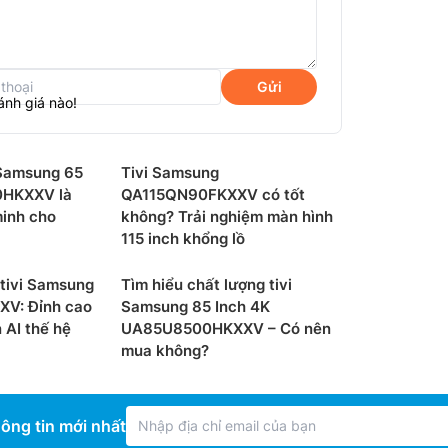
Xuất xứ:
Năm ra 
Gửi
ánh giá nào!
i Samsung 65
Tivi Samsung
0HKXXV là
QA115QN90FKXXV có tốt
minh cho
không? Trải nghiệm màn hình
115 inch khổng lồ
 tivi Samsung
Tìm hiểu chất lượng tivi
V: Đỉnh cao
Samsung 85 Inch 4K
 AI thế hệ
UA85U8500HKXXV – Có nên
mua không?
aper,
tivi Samsung Mini LED
hình ảnh độc đáo, ấn tượng và có một
ại và biến đổi không khí của cả không gian
ông tin mới nhất
ông khí bạn mong muốn — dù là tiệc tùng