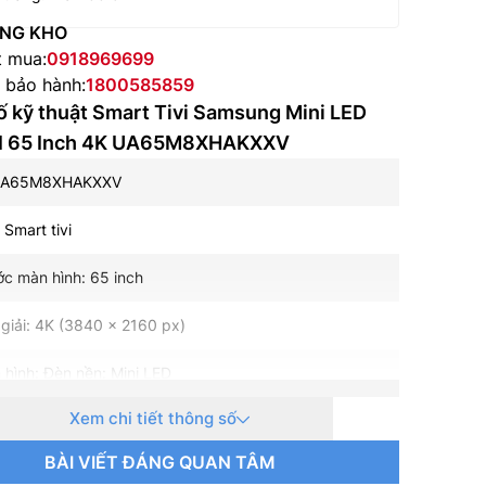
NG KHO
t mua:
0918969699
e bảo hành:
1800585859
 kỹ thuật Smart Tivi Samsung Mini LED
AI 65 Inch 4K UA65M8XHAKXXV
 UA65M8XHAKXXV
: Smart tivi
ớc màn hình: 65 inch
giải: 4K (3840 x 2160 px)
 hình: Đèn nền: Mini LED
Xem chi tiết thông số
uét: 100 Hz Native, VRR 144 Hz, DLG 240 Hz
BÀI VIẾT ĐÁNG QUAN TÂM
hành – Giao diện: Tizen OS