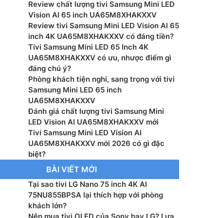
Review chất lượng tivi Samsung Mini LED
: NQ4 AI Gen2 Processor
Vision AI 65 inch UA65M8XHAKXXV
Review tivi Samsung Mini LED Vision AI 65
g suất loa: 20 W
inch 4K UA65M8XHAKXXV có đáng tiền?
Tivi Samsung Mini LED 65 Inch 4K
 loa: 2.0 ch
UA65M8XHAKXXV có ưu, nhược điểm gì
đáng chú ý?
ệ âm thanh: Object Tracking Sound Lite, Adaptive
Phòng khách tiện nghi, sang trọng với tivi
Active Voice Amplifier, Q-Symphony
Samsung Mini LED 65 inch
UA65M8XHAKXXV
 bằng giọng nói: Tìm kiếm giọng nói trên YouTube
Đánh giá chất lượng tivi Samsung Mini
ng Việt
LED Vision AI UA65M8XHAKXXV mới
Tivi Samsung Mini LED Vision AI
àn hình: Mobile to TV, TV initiate mirroring, Sound
UA65M8XHAKXXV mới 2026 có gì đặc
g, Wireless TV On
biệt?
BÀI VIẾT MỚI
hanh Kỹ thuật số: DVB-T2 (*VN: DVB-T2C)
Tại sao tivi LG Nano 75 inch 4K AI
 Wi-Fi 5, Bluetooth 5.3, HDMI, HDMI eARC, HDMI-CEC,
75NU855BPSA lại thích hợp với phòng
, RF In
khách lớn?
Nên mua tivi OLED của Sony hay LG? Lựa