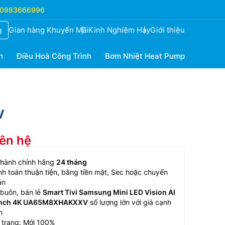
0983666996
Gian hàng Khuyến Mãi
Kinh Nghiệm Hay
Giới thiệu
g
h
Điều Hoà Công Trình
Bơm Nhiệt Heat Pump
V
iên hệ
 hành chính hãng
24 tháng
h toán thuận tiện, bằng tiền mặt, Sec hoặc chuyển
ản
buôn, bán lẻ
Smart Tivi Samsung Mini LED Vision AI
Inch 4K UA65M8XHAKXXV
số lượng lớn với giá cạnh
h
 trang: Mới 100%