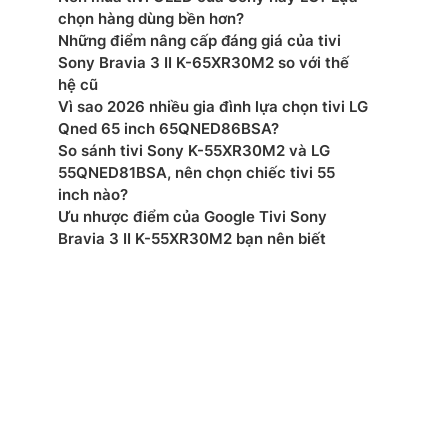
ển từ xa: Có
chọn hàng dùng bền hơn?
Những điểm nâng cấp đáng giá của tivi
: AC220-240 V~ 50/60 Hz
Sony Bravia 3 II K-65XR30M2 so với thế
hệ cũ
 thụ nguồn (Tối đa): 170 W
Vì sao 2026 nhiều gia đình lựa chọn tivi LG
Qned 65 inch 65QNED86BSA?
ớc đóng gói: 1578 x 930 x 142 mm
So sánh tivi Sony K-55XR30M2 và LG
55QNED81BSA, nên chọn chiếc tivi 55
ợng đóng gói: 19.8 kg
inch nào?
Ưu nhược điểm của Google Tivi Sony
ớc tivi có chân đế: 1444.1 x 882.2 x 222 mm
Bravia 3 II K-55XR30M2 bạn nên biết
ợng tivi có chân đế: 14.3 kg
ớc không chân, treo tường: 1444.1 x 831.2 x 76.8 mm
ng không chân: 14.0 kg
 xuất: Samsung