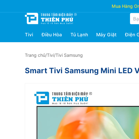
Mua Hàng Onl
Tivi
Điều Hòa
Tủ Lạnh
Máy Giặt
Điện 
Trang chủ
/
Tivi
/
Tivi Samsung
Smart Tivi Samsung Mini LED