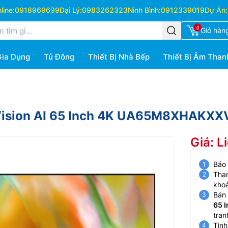
ine:
0918969699
Đại Lý:
0983262323
Ninh Bình:
0912339019
Dự Án:
0
Giỏ hàn
Gia Dụng
Tủ Đông
Thiết Bị Nhà Bếp
Thiết Bị Âm Than
 Vision AI 65 Inch 4K UA65M8XHAKXX
Giá: L
Bảo
Than
kho
Bán 
65 
tran
Tình