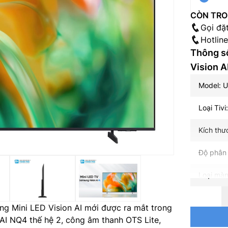
CÒN TRO
Gọi đặ
Hotlin
Thông số
Vision 
Model:
Loại Tivi
Kích thư
Độ phân 
Loại màn
Tần số q
g Mini LED Vision AI mới được ra mắt trong
h AI NQ4 thế hệ 2, công âm thanh OTS Lite,
Hệ điều 