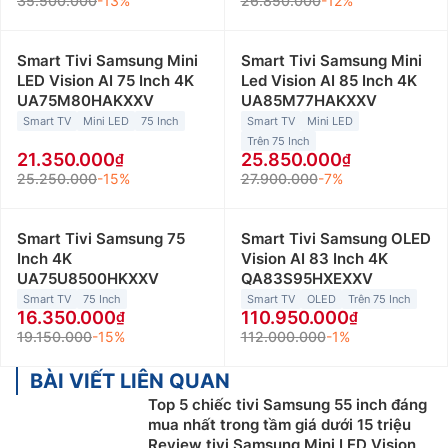
35.500.000
-13%
26.850.000
-12%
Smart Tivi Samsung Mini
Smart Tivi Samsung Mini
LED Vision AI 75 Inch 4K
Led Vision AI 85 Inch 4K
UA75M80HAKXXV
UA85M77HAKXXV
Smart TV
Mini LED
75 Inch
Smart TV
Mini LED
Trên 75 Inch
21.350.000
25.850.000
25.250.000
-15%
27.900.000
-7%
Smart Tivi Samsung 75
Smart Tivi Samsung OLED
Inch 4K
Vision AI 83 Inch 4K
UA75U8500HKXXV
QA83S95HXEXXV
Smart TV
75 Inch
Smart TV
OLED
Trên 75 Inch
16.350.000
110.950.000
19.150.000
-15%
112.000.000
-1%
BÀI VIẾT LIÊN QUAN
Top 5 chiếc tivi Samsung 55 inch đáng
mua nhất trong tầm giá dưới 15 triệu
Review tivi Samsung Mini LED Vision