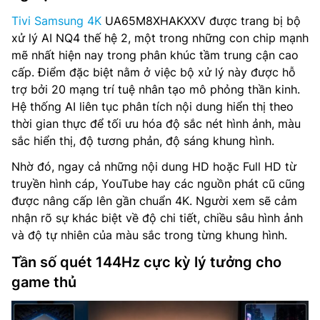
Tivi Samsung 4K
UA65M8XHAKXXV được trang bị bộ
xử lý AI NQ4 thế hệ 2, một trong những con chip mạnh
mẽ nhất hiện nay trong phân khúc tầm trung cận cao
cấp. Điểm đặc biệt nằm ở việc bộ xử lý này được hỗ
trợ bởi 20 mạng trí tuệ nhân tạo mô phỏng thần kinh.
Hệ thống AI liên tục phân tích nội dung hiển thị theo
thời gian thực để tối ưu hóa độ sắc nét hình ảnh, màu
sắc hiển thị, độ tương phản, độ sáng khung hình.
Nhờ đó, ngay cả những nội dung HD hoặc Full HD từ
truyền hình cáp, YouTube hay các nguồn phát cũ cũng
được nâng cấp lên gần chuẩn 4K. Người xem sẽ cảm
nhận rõ sự khác biệt về độ chi tiết, chiều sâu hình ảnh
và độ tự nhiên của màu sắc trong từng khung hình.
Tần số quét 144Hz cực kỳ lý tưởng cho
game thủ