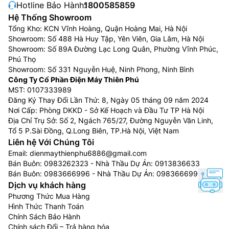
Hotline Bảo Hành:
1800585859
Hệ Thống Showroom
Tổng Kho: KCN Vĩnh Hoàng, Quận Hoàng Mai, Hà Nội
Showroom: Số 488 Hà Huy Tập, Yên Viên, Gia Lâm, Hà Nội
Showroom: Số 89A Đường Lạc Long Quân, Phường Vĩnh Phúc,
Phú Thọ
Showroom: Số 331 Nguyễn Huệ, Ninh Phong, Ninh Bình
Công Ty Cổ Phần Điện Máy Thiên Phú
MST: 0107333989
Đăng Ký Thay Đổi Lần Thứ: 8, Ngày 05 tháng 09 năm 2024
Nơi Cấp: Phòng DKKD - Sở Kế Hoạch và Đầu Tư TP Hà Nội
Địa Chỉ Trụ Sở: Số 2, Ngách 765/27, Đường Nguyễn Văn Linh,
Tổ 5 P.Sài Đồng, Q.Long Biên, TP.Hà Nội, Việt Nam
Liên hệ Với Chúng Tôi
Email:
dienmaythienphu6886@gmail.com
Bán Buôn:
0983262323
- Nhà Thầu Dự Án:
0913836633
Bán Buôn:
0983666996
- Nhà Thầu Dự Án:
0983666996
Dịch vụ khách hàng
Phương Thức Mua Hàng
Hình Thức Thanh Toán
Chính Sách Bảo Hành
Chính sách Đổi – Trả hàng hóa