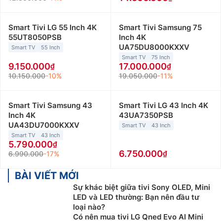
Smart Tivi LG 55 Inch 4K
Smart Tivi Samsung 75
55UT8050PSB
Inch 4K
UA75DU8000KXXV
Smart TV
55 Inch
Smart TV
75 Inch
9.150.000
17.000.000
10.150.000
-10%
19.050.000
-11%
Smart Tivi Samsung 43
Smart Tivi LG 43 Inch 4K
Inch 4K
43UA7350PSB
UA43DU7000KXXV
Smart TV
43 Inch
Smart TV
43 Inch
5.790.000
6.750.000
6.990.000
-17%
BÀI VIẾT MỚI
Sự khác biệt giữa tivi Sony OLED, Mini
LED và LED thường: Bạn nên đầu tư
loại nào?
Có nên mua tivi LG Qned Evo AI Mini