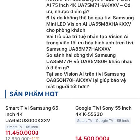
AI 75 Inch 4K UA75M71HAKXXV – Có
ưu, nhược điểm gì?
6 Lý do không thể bỏ qua tivi Samsung
Mini LED Vision AI UA55M8XHAKXXV
cho phòng khách
Vai trò của trí tuệ nhân tạo Vision Ai
trong việc tối ưu hóa hình ảnh trên tivi
Samsung UA85M77HAKXXV
So sánh hai dòng tivi Samsung
UA85M77H và UA85M80H khác nhau
ở điểm gì?
Tại sao Vision AI trên tivi Samsung
QA85QN70HAKXXV lại giúp bảo vệ
mắt người tốt hơn?
SẢN PHẨM HOT
Smart Tivi Samsung 65
Google Tivi Sony 55 Inch
Inch 4K
4K K-55S30
UA65DU8000KXXV
Smart TV
Google TV
55 Inch
Smart TV
65 Inch
11.450.000
14.500.000
12.850.000
-11%