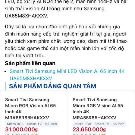
LED, bộ xử lý AI NQ4 thế hệ 2, màn hình 144Hz và hệ
sinh thái Vision AI thông minh như Samsung
UA65M8XHAKXXV.
Đây sẽ là lựa chọn đặc biệt phù hợp với những gia
đình muốn nâng cấp trải nghiệm giải trí tại gia, người
yêu thích xem phim chất lượng cao, đam mê thể thao
hoặc các game thủ cần một màn hình lớn với tốc độ
hiển thị vượt trội.
Sản phẩm liên quan
Smart Tivi Samsung Mini LED Vision AI 65 Inch 4K
UA65M8XHAKXXV
SẢN PHẨM ĐÁNG QUAN TÂM
Smart Tivi Samsung
Smart Tivi Samsung
Micro RGB Vision AI 65
Micro RGB Vision AI 55
Inch 4K
Inch 4K
MRA65R85HAKXXV
MRA55R85HAKXXV
Micro RGB
Smart TV
65 Inch
Micro RGB
Smart TV
55 Inch
31.000.000
23.650.000