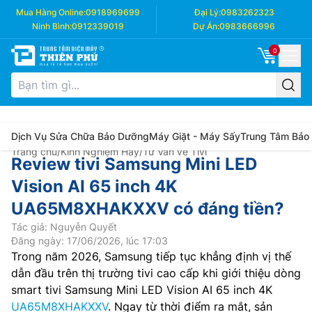
Mua Hàng Online:
0918969699
Đại Lý:
0983262323
Ninh Bình:
0912339019
Dự Án:
0983666996
0
Dịch Vụ Sửa Chữa Bảo Dưỡng
Máy Giặt - Máy Sấy
Trung Tâm Bảo
Trang chủ
/
Kinh Nghiệm Hay
/
Tư Vấn về Tivi
Review tivi Samsung Mini LED
Vision AI 65 inch 4K
UA65M8XHAKXXV có đáng tiền?
Tác giả: Nguyễn Quyết
Đăng ngày: 17/06/2026, lúc 17:03
Trong năm 2026, Samsung tiếp tục khẳng định vị thế
dẫn đầu trên thị trường tivi cao cấp khi giới thiệu dòng
smart tivi Samsung Mini LED Vision AI 65 inch 4K
UA65M8XHAKXXV
. Ngay từ thời điểm ra mắt, sản