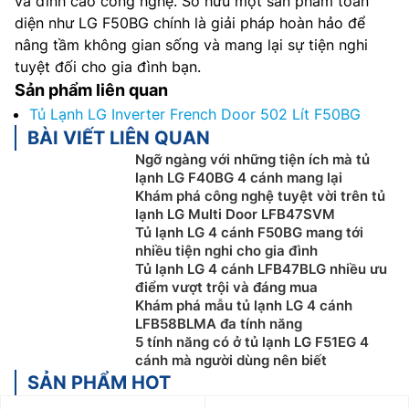
và đỉnh cao công nghệ. Sở hữu một sản phẩm toàn
diện như LG F50BG chính là giải pháp hoàn hảo để
nâng tầm không gian sống và mang lại sự tiện nghi
tuyệt đối cho gia đình bạn.
Sản phẩm liên quan
Tủ Lạnh LG Inverter French Door 502 Lít F50BG
BÀI VIẾT LIÊN QUAN
Ngỡ ngàng với những tiện ích mà tủ
lạnh LG F40BG 4 cánh mang lại
Khám phá công nghệ tuyệt vời trên tủ
lạnh LG Multi Door LFB47SVM
Tủ lạnh LG 4 cánh F50BG mang tới
nhiều tiện nghi cho gia đình
Tủ lạnh LG 4 cánh LFB47BLG nhiều ưu
điểm vượt trội và đáng mua
Khám phá mẫu tủ lạnh LG 4 cánh
LFB58BLMA đa tính năng
5 tính năng có ở tủ lạnh LG F51EG 4
cánh mà người dùng nên biết
SẢN PHẨM HOT