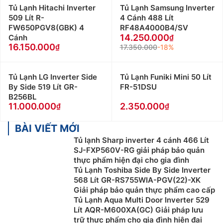
Tủ Lạnh Hitachi Inverter
Tủ Lạnh Samsung Inverter
509 Lít R-
4 Cánh 488 Lít
FW650PGV8(GBK) 4
RF48A4000B4/SV
14.250.000
Cánh
16.150.000
17.350.000
-18%
Tủ Lạnh LG Inverter Side
Tủ Lạnh Funiki Mini 50 Lít
By Side 519 Lít GR-
FR-51DSU
B256BL
11.000.000
2.350.000
BÀI VIẾT MỚI
Tủ lạnh Sharp inverter 4 cánh 466 Lít
SJ-FXP560V-RG giải pháp bảo quản
thực phẩm hiện đại cho gia đình
Tủ Lạnh Toshiba Side By Side Inverter
568 Lít GR-RS755WIA-PGV(22)-XK
Giải pháp bảo quản thực phẩm cao cấp
Tủ Lạnh Aqua Multi Door Inverter 529
Lít AQR-M600XA(GC) Giải pháp lưu
trữ thực phẩm cho gia đình hiện đại