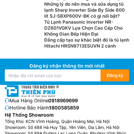
Những lý do nên mua và sửa dụng tủ
lạnh Sharp Inverter Side By Side 600
lít SJ-SBXP600V-BK có gì nổi bật?
Tủ Lạnh Panasonic Inverter NR-
DZ601VGKV Lựa Chọn Cao Cấp Cho
Không Gian Bếp Hiện Đại
Đẳng cấp tạo sự khác biệt đó là tủ lạnh
Hitachi HRSN9713ESUVN 2 cánh
Đăng ký nhận thông tin mới nhất
Đăng ký
Mua Hàng Online:
0918969699
Hotline Bảo Hành:
1800585859
Hệ Thống Showroom
Tổng Kho: KCN Vĩnh Hoàng, Quận Hoàng Mai, Hà Nội
Showroom: Số 488 Hà Huy Tập, Yên Viên, Gia Lâm, Hà Nội
Showroom: Số 89A Đường Lạc Long Quân, Phường Vĩnh Phúc,