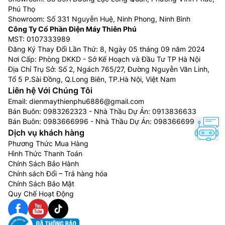
Phú Thọ
Showroom: Số 331 Nguyễn Huệ, Ninh Phong, Ninh Bình
Công Ty Cổ Phần Điện Máy Thiên Phú
MST: 0107333989
Đăng Ký Thay Đổi Lần Thứ: 8, Ngày 05 tháng 09 năm 2024
Nơi Cấp: Phòng DKKD - Sở Kế Hoạch và Đầu Tư TP Hà Nội
Địa Chỉ Trụ Sở: Số 2, Ngách 765/27, Đường Nguyễn Văn Linh,
Tổ 5 P.Sài Đồng, Q.Long Biên, TP.Hà Nội, Việt Nam
Liên hệ Với Chúng Tôi
Email:
dienmaythienphu6886@gmail.com
Bán Buôn:
0983262323
- Nhà Thầu Dự Án:
0913836633
Bán Buôn:
0983666996
- Nhà Thầu Dự Án:
0983666996
Dịch vụ khách hàng
Phương Thức Mua Hàng
Hình Thức Thanh Toán
Chính Sách Bảo Hành
Chính sách Đổi – Trả hàng hóa
Chính Sách Bảo Mật
Quy Chế Hoạt Động