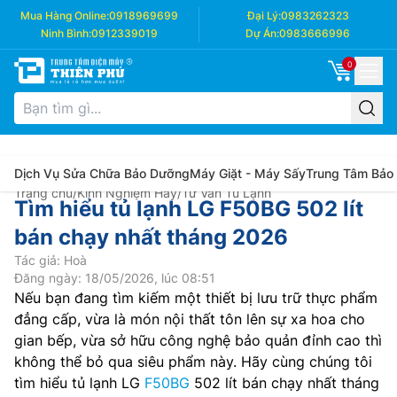
Mua Hàng Online:
0918969699
Đại Lý:
0983262323
Ninh Bình:
0912339019
Dự Án:
0983666996
0
Dịch Vụ Sửa Chữa Bảo Dưỡng
Máy Giặt - Máy Sấy
Trung Tâm Bảo
Trang chủ
/
Kinh Nghiệm Hay
/
Tư Vấn Tủ Lạnh
Tìm hiểu tủ lạnh LG F50BG 502 lít
bán chạy nhất tháng 2026
Tác giả: Hoà
Đăng ngày: 18/05/2026, lúc 08:51
Nếu bạn đang tìm kiếm một thiết bị lưu trữ thực phẩm
đẳng cấp, vừa là món nội thất tôn lên sự xa hoa cho
gian bếp, vừa sở hữu công nghệ bảo quản đỉnh cao thì
không thể bỏ qua siêu phẩm này. Hãy cùng chúng tôi
tìm hiểu tủ lạnh LG
F50BG
502 lít bán chạy nhất tháng