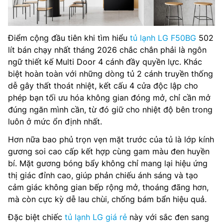
Điểm cộng đầu tiên khi tìm hiểu
tủ lạnh LG F50BG
502
lít bán chạy nhất tháng 2026 chắc chắn phải là ngôn
ngữ thiết kế Multi Door 4 cánh đầy quyền lực. Khác
biệt hoàn toàn với những dòng tủ 2 cánh truyền thống
dễ gây thất thoát nhiệt, kết cấu 4 cửa độc lập cho
phép bạn tối ưu hóa không gian đóng mở, chỉ cần mở
đúng ngăn mình cần, từ đó giữ cho nhiệt độ bên trong
luôn ở mức ổn định nhất.
Hơn nữa bao phủ trọn vẹn mặt trước của tủ là lớp kính
gương soi cao cấp kết hợp cùng gam màu đen huyền
bí. Mặt gương bóng bẩy không chỉ mang lại hiệu ứng
thị giác đỉnh cao, giúp phản chiếu ánh sáng và tạo
cảm giác không gian bếp rộng mở, thoáng đãng hơn,
mà còn cực kỳ dễ lau chùi, chống bám bẩn hiệu quả.
Đặc biệt chiếc
tủ lạnh LG giá rẻ
này với sắc đen sang