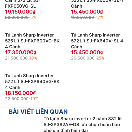
Cánh 572 Lít SJ-
525 Lít SJ-FX600V-SL 4
FXP650VG-SL
Cánh
19.150.000
15.450.000
20.250.000
-5%
18.650.000
-17%
Tủ Lạnh Sharp Inverter
Tủ Lạnh Sharp Inverter
525 Lít SJ-FXP600VG-BK
572 Lít SJ-FX640V-SL 4
4 Cánh
Cánh
17.350.000
15.450.000
21.500.000
-19%
20.500.000
-25%
Tủ Lạnh Sharp Inverter
572 Lít SJ-FXP640VG-BK
4 Cánh
18.150.000
22.500.000
-19%
BÀI VIẾT LIÊN QUAN
Tủ lạnh Sharp inverter 2 cánh 382 lít
SJ-XP382AE-DS lựa chọn hoàn hảo
cho gia đình hiện đại