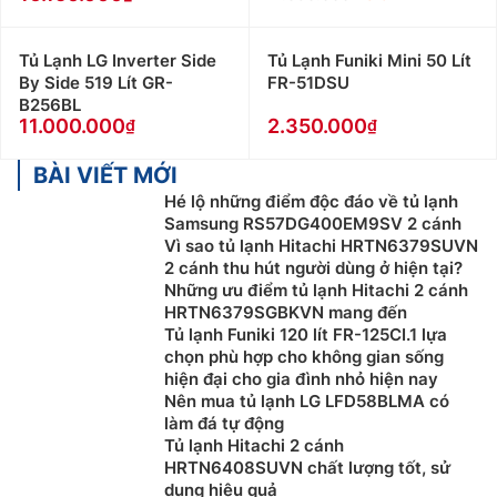
Tủ Lạnh LG Inverter Side
Tủ Lạnh Funiki Mini 50 Lít
By Side 519 Lít GR-
FR-51DSU
B256BL
11.000.000
2.350.000
BÀI VIẾT MỚI
Hé lộ những điểm độc đáo về tủ lạnh
Samsung RS57DG400EM9SV 2 cánh
Vì sao tủ lạnh Hitachi HRTN6379SUVN
2 cánh thu hút người dùng ở hiện tại?
Những ưu điểm tủ lạnh Hitachi 2 cánh
HRTN6379SGBKVN mang đến
Tủ lạnh Funiki 120 lít FR-125CI.1 lựa
chọn phù hợp cho không gian sống
hiện đại cho gia đình nhỏ hiện nay
Nên mua tủ lạnh LG LFD58BLMA có
làm đá tự động
Tủ lạnh Hitachi 2 cánh
HRTN6408SUVN chất lượng tốt, sử
dụng hiệu quả