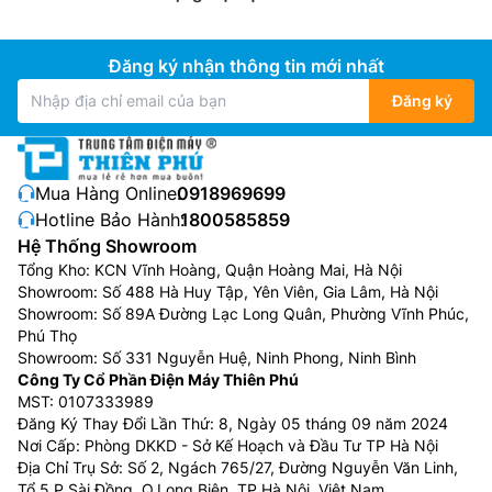
Đăng ký nhận thông tin mới nhất
Đăng ký
Mua Hàng Online:
0918969699
Hotline Bảo Hành:
1800585859
Hệ Thống Showroom
Tổng Kho: KCN Vĩnh Hoàng, Quận Hoàng Mai, Hà Nội
Showroom: Số 488 Hà Huy Tập, Yên Viên, Gia Lâm, Hà Nội
Showroom: Số 89A Đường Lạc Long Quân, Phường Vĩnh Phúc,
Phú Thọ
Showroom: Số 331 Nguyễn Huệ, Ninh Phong, Ninh Bình
Công Ty Cổ Phần Điện Máy Thiên Phú
MST: 0107333989
Đăng Ký Thay Đổi Lần Thứ: 8, Ngày 05 tháng 09 năm 2024
Nơi Cấp: Phòng DKKD - Sở Kế Hoạch và Đầu Tư TP Hà Nội
Địa Chỉ Trụ Sở: Số 2, Ngách 765/27, Đường Nguyễn Văn Linh,
Tổ 5 P.Sài Đồng, Q.Long Biên, TP.Hà Nội, Việt Nam