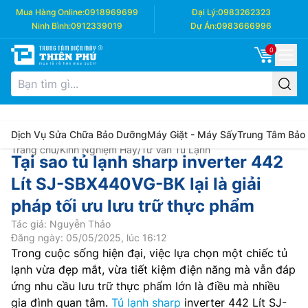
Mua Hàng Online:
0918969699
Đại Lý:
0983262323
Ninh Bình:
0912339019
Dự Án:
0983666996
0
Dịch Vụ Sửa Chữa Bảo Dưỡng
Máy Giặt - Máy Sấy
Trung Tâm Bảo
Trang chủ
/
Kinh Nghiệm Hay
/
Tư Vấn Tủ Lạnh
Tại sao tủ lạnh sharp inverter 442
Lít SJ-SBX440VG-BK lại là giải
pháp tối ưu lưu trữ thực phẩm
Tác giả: Nguyễn Thảo
Đăng ngày: 05/05/2025, lúc 16:12
Trong cuộc sống hiện đại, việc lựa chọn một chiếc tủ
lạnh vừa đẹp mắt, vừa tiết kiệm điện năng mà vẫn đáp
ứng nhu cầu lưu trữ thực phẩm lớn là điều mà nhiều
gia đình quan tâm.
Tủ lạnh sharp
inverter 442 Lít SJ-