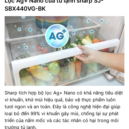
Lọc Ag+ Nano của tủ lạnh sharp SJ-
SBX440VG-BK
Sharp tích hợp bộ lọc Ag+ Nano có khả năng tiêu diệt
vi khuẩn, khử mùi hiệu quả, bảo vệ thực phẩm luôn
tươi ngon và an toàn. Đây là công nghệ hiện đại giúp
loại bỏ đến 99% vi khuẩn gây mùi, chống lại sự phát
triển của nấm mốc và các tác nhân có hại trong môi
trường tủ lạnh.