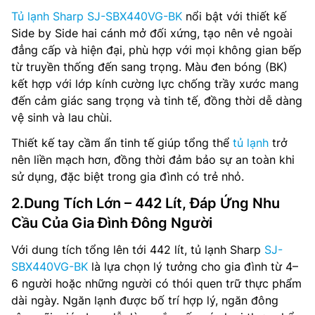
Tủ lạnh Sharp SJ-SBX440VG-BK
nổi bật với thiết kế
Side by Side hai cánh mở đối xứng, tạo nên vẻ ngoài
đẳng cấp và hiện đại, phù hợp với mọi không gian bếp
từ truyền thống đến sang trọng. Màu đen bóng (BK)
kết hợp với lớp kính cường lực chống trầy xước mang
đến cảm giác sang trọng và tinh tế, đồng thời dễ dàng
vệ sinh và lau chùi.
Thiết kế tay cầm ẩn tinh tế giúp tổng thể
tủ lạnh
trở
nên liền mạch hơn, đồng thời đảm bảo sự an toàn khi
sử dụng, đặc biệt trong gia đình có trẻ nhỏ.
2.Dung Tích Lớn – 442 Lít, Đáp Ứng Nhu
Cầu Của Gia Đình Đông Người
Với dung tích tổng lên tới 442 lít, tủ lạnh Sharp
SJ-
SBX440VG-BK
là lựa chọn lý tưởng cho gia đình từ 4–
6 người hoặc những người có thói quen trữ thực phẩm
dài ngày. Ngăn lạnh được bố trí hợp lý, ngăn đông