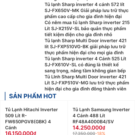
Tủ lạnh Sharp inverter 4 cánh 572 lít
SJ-FX650V-MK Giải pháp lưu trữ thực
phẩm cao cấp cho gia đình hiện đại
Có nêm mua tủ lạnh Sharp inverter 215
Lít SJ-X215V-SL bảo quản thực phẩm
tiết kiệm điện cho gia đình nhỏ
Tủ lạnh Sharp Multi Door inverter 421
lít SJ-FXP510VG-BK giải pháp lưu trữ
thực phẩm hiện đại cho mọi gia đình
Tủ lạnh Sharp inverter 4 Cánh 525 Lít
SJ-FX610V-SL có đúng là thiết kế
sang trọng, nâng tầm không gian bếp
Tủ Llnh Sharp Multi Door inverter 421
Lít SJ-FXP510V-MG lưu trữ thực phẩm
hiện đại cho gia đình đông thành viên
SẢN PHẨM HOT
Tủ Lạnh Hitachi Inverter
Tủ Lạnh Samsung Inverter
509 Lít R-
4 Cánh 488 Lít
FW650PGV8(GBK) 4
RF48A4000B4/SV
14.250.000
Cánh
16.150.000
17.350.000
-18%